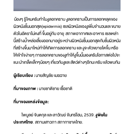
น้องๆ รู้ไหมครับทำไมงูลอกคราบ งูลอกคราบเป็นการลอกหลุดของ
ผิวหนังชั้นนอกสุด(epidermis) เซลผิวหนังของงูเพิ่มจำนวนและขนาย
ตัวในอัตราไม่คงที่ ขึ้นอยู่กับ อายุ สภาพอากาศและอาหาร เซลเหล่า
นี้สร้างน้ำหล่อเลี้ยงออกมาอยู่ระหว่างผิวหนังชั้นนอกสุดกับชั้นผิวหนัง
ที่สร้างขึ้นมาใหม่ทำให้เกิดการลอกคราบ และงูจะตัวขยายโตขึ้น หรือ
ให้เข้าใจง่ายๆ การลอกคราบของงูทำให้งูขึ้นนั้นเองครับโอกาสต่อไปจะ
แนะนำเกล็ดเล็กๆน้อยๆ เกี่ยวกับงูและสัตว์ต่างๆอีกนะครับ แล้วพบกัน
ผู้เรียบเรียง :
นายสัญชัย เมฆฉาย
ที่มาของภาพ :
นายชาติชาย เชื้อชาติ
ที่มาของแหล่งข้อมูล:
ไพบูลย์ จินตกุล และลาวัณย์ จันทร์โฮม, 2539.
งูพิษใน
ประเทศไทย
. สถานเสาวภา สภากาชาดไทย.