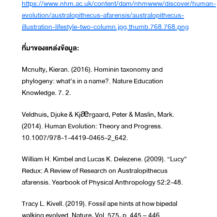
https://www.nhm.ac.uk/content/dam/nhmwww/discover/human-
evolution/australopithecus-afarensis/australopithecus-
illustration-lifestyle-two-column.jpg.thumb.768.768.png
ที่มาของแหล่งข้อมูล:
Mcnulty, Kieran. (2016). Hominin taxonomy and
phylogeny: what's in a name?. Nature Education
Knowledge. 7. 2.
Veldhuis, Djuke & Kjærgaard, Peter & Maslin, Mark.
(2014). Human Evolution: Theory and Progress.
10.1007/978-1-4419-0465-2_642.
William H. Kimbel and Lucas K. Delezene. (2009). “Lucy”
Redux: A Review of Research on Australopithecus
afarensis. Yearbook of Physical Anthropology 52:2-48.
Tracy L. Kivell. (2019). Fossil ape hints at how bipedal
walking evolved. Nature, Vol. 575, p. 445 – 446.