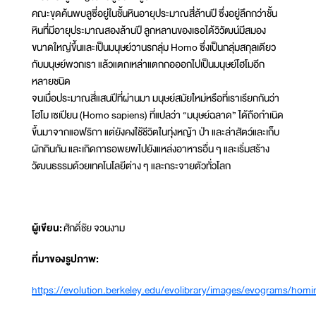
คณะขุดค้นพบลูซี่อยู่ในชั้นหินอายุประมาณสี่ล้านปี ซึ่งอยู่ลึกกว่าชั้น
หินที่มีอายุประมาณสองล้านปี ลูกหลานของเธอได้วิวัฒน์มีสมอง
ขนาดใหญ่ขึ้นและเป็นมนุษย์วานรกลุ่ม Homo ซึ่งเป็นกลุ่มสกุลเดียว
กับมนุษย์พวกเรา แล้วแตกเหล่าแตกกอออกไปเป็นมนุษย์โฮโมอีก
หลายชนิด
จนเมื่อประมาณสี่แสนปีที่ผ่านมา มนุษย์สมัยใหม่หรือที่เราเรียกกันว่า
โฮโม เซเปียน (Homo sapiens) ที่แปลว่า “มนุษย์ฉลาด” ได้ถือกำเนิด
ขึ้นมาจากแอฟริกา แต่ยังคงใช้ชีวิตในทุ่งหญ้า ป่า และล่าสัตว์และเก็บ
ผักกินกัน และเกิดการอพยพไปยังแหล่งอาหารอื่น ๆ และเริ่มสร้าง
วัฒนธรรมด้วยเทคโนโลยีต่าง ๆ และกระจายตัวทั่วโลก
ผู้เขียน:
ศักดิ์ชัย จวนงาม
ที่มาของรูปภาพ:
https://evolution.berkeley.edu/evolibrary/images/evograms/homi