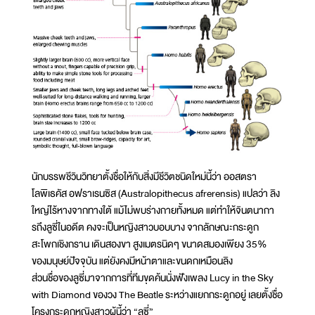
นักบรรพชีวินวิทยาตั้งชื่อให้กับสิ่งมีชีวิตชนิดใหม่นี้ว่า ออสตรา
โลพิเธคัส อฟราเรนซิส (Australopithecus afrerensis) แปลว่า ลิง
ใหญ่ไร้หางจากทางใต้ แม้ไม่พบร่างกายทั้งหมด แต่ทำให้จินตนากา
รถึงลูซี่ในอดีต คงจะเป็นหญิงสาวบอบบาง จากลักษณะกระดูก
สะโพกเชิงกราน เดินสองขา สูงเมตรนิดๆ ขนาดสมองเพียง 35%
ของมนุษย์ปัจจุบัน แต่ยังคงมีหน้าตาและขนดกเหมือนลิง
ส่วนชื่อของลูซี่มาจากการที่ทีมขุดค้นนั่งฟังเพลง Lucy in the Sky
with Diamond ของวง The Beatle ระหว่างแยกกระดูกอยู่ เลยตั้งชื่อ
โครงกระดูกหญิงสาวผู้นี้ว่า “ลูซี่”