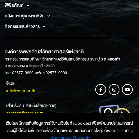
พิพิธภัณฑ์
คลังความรู้และงานวิจัย
กิจกรรมและข่าวสาร
องค์การพิพิธภัณฑ์วิทยาศาสตร์แห่งชาติ
กระทรวงการอุดมศึกษา วิทยาศาสตร์วิจัยและนวัตกรรม 39 หมู่ 3 ต.คลองห้า
อ.คลองหลวง จ.ปทุมธานี 12120
โทร: 02577-9999, แฟกซ์ 02577-9900
อีเมล
info@nsm.or.th
(สำหรับรับ-ส่งหนังสือราชการ)
saraban@nsm.or.th
เว็บไซค์ มีการเก็บข้อมูลการใช้งานเว็บไซต์ (Cookies) เพื่อพัฒนาประสบการณ์
ของผู้ใช้ให้ดียิ่งขึ้น คลิกเพื่อดูข้อมูลเพิ่มเติมเกี่ยวกับการใช้คุกกี้ของเราผ่านทาง
ช่องทางการสอบถามข้อมูล
‘นโยบายความเป็นส่วนตัว'