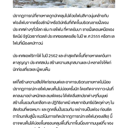
ปรากฏการณ์ที่ชายหาดถูกปกคลุมไปด้วยโฟมสีขาวนุ่มคล้ายกับ
ฟองโฟมจากเครื่องซักผ้าหรือวิปครีมที่เกิดขึ้นบริเวณชายฝั่งของ
ประเทศต่างๆทั่วโลก เช่น ทะเลโฟม ที่หาดยัมบา ชายฝั่งตอนเหนือของ
ซิดนีย์ รัฐนิวเซาท์เวลส์ ประเทศออสเตรเลีย ในปี พ.ศ 2555 หรือทะเล
โฟมที่เมืองเคปทาวน์
ประเทศแอฟริกาใต้ ในปี 2562 และล่าสุดเกิดขึ้นที่ชายหาดแคว้นกา
ตาลุญญา ประเทศสเปน สร้างความสนุกสนานและปะหลาดใจให้แก่
นักท่องเที่ยวและผู้พบเห็น
แต่ก็สร้างความเสียให้แก่รถยนต์และอาคารบริเวณชายหาดไม่น้อย
ปรากฏการณ์ทะเลโฟมพบเห็นไม่บ่อยครั้งนัก โดยเกิดจากภาวะฝนที่
ตกลงมาอย่างหนักและลมพัดแรง ได้พัดสิ่งสกปรกต่างๆที่มนุษย์
สร้างขึ้นรวมกับเกลือทะเล ปฏิกิริยาเคมี เศษซากอินทรีย์วัตถุต่างๆ ใน
สัดส่วนที่พอเหมาะ และถูกคลื่นปั่นรวมกัน เขย่าจนเป็นฟอง ก่อนซัด
ถาโถมกลับสู่ฝั่ง แนวโน้มการเกิดปรากฏการณ์ทะเลโฟม(ของเสีย) นี้
อาจพบเห็นได้บ่อยขึ้นครอบคลุมพื้นที่มากขึ้นเนื่องจากมนุษย์ทิ้ง ของ