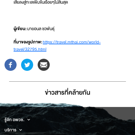
เสียลงสู่ทะเลเพิ่มขึ้นเรื่อยๆไม่สิ้นสุด
ผู้เขียน:
นายอนล ชวพันธุ์
ที่มาของรูปภาพ:
https://travel.mthai.com/world-
travel/32795.html
ข่าวสารที่่คล้ายกัน
รู้จัก อพวช.
บริการ