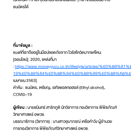
ธนบัตรได้
ที่มาข้อมูล :
แบงค์ที่เราถืออยู่ในมือปลอดภัยจาก ไวรัสโควิดมากแค่ไหน.
[ออนไลน์]. 2020, แหล่งที่มา
:
https://www.moneyguru.co.th/lifestyle/art
19%E0%B9%84%E0%B8%94%E0%B9%89%E0%B8%AB%
เมษายน 2563]
คำค้น : ธนบัตร, เหรียญ, เอทิลแอลกอฮอล์ (Ethyl alcohol),
COVID-19
ผู้เขียน :
นายชนินทร์ สาริกภูติ นักวิชาการ กองวิชาการ พิพิธภัณฑ์
วิทยาศาสตร์ อพวช.
บรรณาธิการ (วิชาการ) : นางสาวอุมาภรณ์ เครือคำวัง ผู้อำนวย
การกองวิชาการ พิพิธภัณฑ์วิทยาศาสตร์ อพวช.