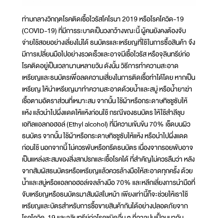
ท่ามกลางวิกฤตโรคติดเชื้อไวรัสโคโรนา 2019 หรือโรคโควิด-19
(COVID-19) ที่มีการระบาดเป็นวงกว้างขณะนี้ ผู้คนยังคงต้องจับ
จ่ายใช้สอยอย่างเลี่ยงไม่ได้ ธนบัตรและเหรียญที่ใช้ในการซื้อสินค้า จึง
มีการเปลี่ยนมือไปอย่างรวดเร็วและอาจมีเชื้อไวรัส หรือจุลินทรีย์ก่อ
โรคติดอยู่เป็นเวลานานหลายวัน ดังนั้น วิธีการทำความสะอาด
เหรียญและธนบัตรเพื่อลดความเสี่ยงในการติดเชื้อทำได้โดย หากเป็น
เหรียญ ให้นำเหรียญมาทำความสะอาดด้วยน้ำและสบู่ หรือน้ำยาฆ่า
เชื้อตามอัตราส่วนที่เหมาะสม จากนั้น ใช้ผ้าหรือกระดาษทิชชูซับให้
แห้ง แล้วนำไปผึ่งแดดให้แห้งก่อนใช้ กรณีของธนบัตร ให้ใช้สำลีชุบ
เอทิลแอลกอฮอล์ (Ethyl alcohol) ที่มีความเข้มข้น 70% เช็ดบนผิว
ธนบัตร จากนั้น ใช้ผ้าหรือกระดาษทิชชูซับให้แห้ง หรือนำไปผึ่งแดด
ก่อนใช้ นอกจากนี้ ไม่ควรพับหรือกรีดธนบัตร เนื่องจากรอยพับอาจ
เป็นแหล่งสะสมของสิ่งสกปรกและเชื้อโรคได้ ที่สำคัญไม่ควรลืมว่า หลัง
จากสัมผัสธนบัตรหรือเหรียญแล้วควรล้างมือให้สะอาดทุกครั้ง ด้วย
น้ำและสบู่หรือแอลกอฮอล์เจลล้างมือ 70% และหลีกเลี่ยงการนำมือที่
จับเหรียญหรือธนบัตรมาสัมผัสใบหน้า เพียงเท่านี้ก็จะช่วยให้เราใช้
เหรียญและบัตรสำหรับการชื้อขายสินค้ากันได้อย่างปลอดภัยจาก
โรคโควิด-19 และจุลินทรีย์ก่อโรคชนิดอื่น ๆ ที่อาจปนเปื้อนมากับ