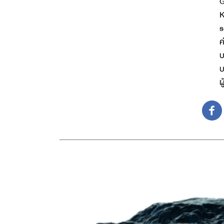
G
K
s
ค
บ
บ
ผ