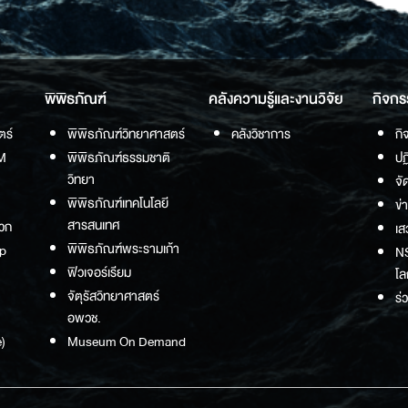
พิพิธภัณฑ์
คลังความรู้และงานวิจัย
กิจกร
ตร์
พิพิธภัณฑ์วิทยาศาสตร์
คลังวิชาการ
กิ
M
พิพิธภัณฑ์ธรรมชาติ
ปฏ
วิทยา
จั
พิพิธภัณฑ์เทคโนโลยี
ข่
สารสนเทศ
วก
เส
พิพิธภัณฑ์พระรามเก้า
p
NS
ฟิวเจอร์เรียม
โล
จัตุรัสวิทยาศาสตร์
ร่
อพวช.
)
Museum On Demand