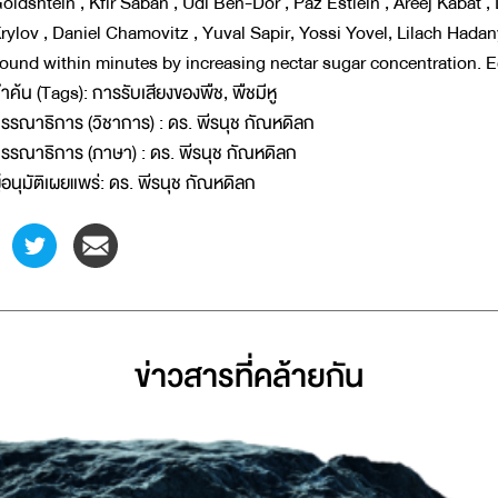
oldshtein , Kfir Saban , Udi Ben-Dor , Paz Estlein , Areej Kabat , D
rylov , Daniel Chamovitz , Yuval Sapir, Yossi Yovel, Lilach Hadan
ound within minutes by increasing nectar sugar concentration. 
ำค้น (Tags): การรับเสียงของพืช, พืชมีหู
รรณาธิการ (วิชาการ) : ดร. พีรนุช กัณหดิลก
รรณาธิการ (ภาษา) : ดร. พีรนุช กัณหดิลก
ู้อนุมัติเผยแพร่: ดร. พีรนุช กัณหดิลก
ข่าวสารที่่คล้ายกัน