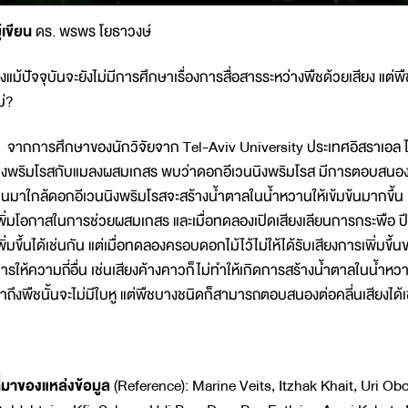
ู้เขียน
ดร. พรพร โยธาวงษ์
ึงแม้ปัจจุบันจะยังไม่มีการศึกษาเรื่องการสื่อสารระหว่างพืชด้วยเสียง แต่พืชเ
ม่?
ากการศึกษาของนักวิจัยจาก Tel-Aviv University ประเทศอิสราเอล ไ
ิงพริมโรสกับแมลงผสมเกสร พบว่าดอกอีเวนนิงพริมโรส มีการตอบสนองต
ินมาใกล้ดอกอีเวนนิงพริมโรสจะสร้างน้ำตาลในน้ำหวานให้เข้มข้นมากขึ้น 
พิ่มโอกาสในการช่วยผสมเกสร และเมื่อทดลองเปิดเสียงเลียนการกระพือ
พิ่มขึ้นได้เช่นกัน แต่เมื่อทดลองครอบดอกไม้ไว้ไม่ให้ได้รับเสียงการเพิ่มขึ
ารให้ความถี่อื่น เช่นเสียงค้างคาวก็ไม่ทำให้เกิดการสร้างน้ำตาลในน้ำ
่าถึงพืชนั้นจะไม่มีใบหู แต่พืชบางชนิดก็สามารถตอบสนองต่อคลี่นเสียงได้เ
ี่มาของแหล่งข้อมูล
(Reference): Marine Veits, Itzhak Khait, Uri Ob