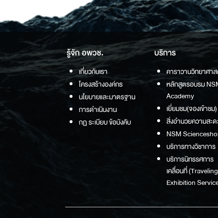
รู้จัก อพวช.
บริการ
เกี่ยวกับเรา
คาราวานวิทยาศาส
โครงสร้างองค์กร
หลักสูตรอบรม NS
Academy
นโยบายและมาตรฐาน
เยี่ยมชม(จองเข้าชม)
การดำเนินงาน
สิ่งอำนวยความสะด
กฏ ระเบียบ ข้อบังคับ
NSM Sciencesho
บริการทางวิชาการ
บริการนิทรรศการ
เคลื่อนที่ (Traveling
Exhibition Service