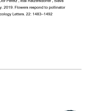
or Peretz , Ittai Ratzersdorfer , Slava
y. 2019. Flowers respond to pollinator
Ecology Letters. 22: 1483–1492