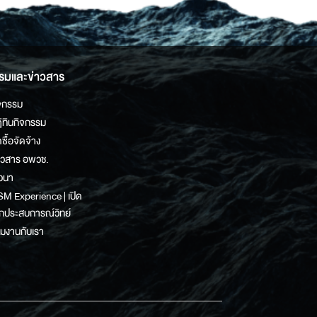
รมและข่าวสาร
จกรรม
ิทินกิจกรรม
ดซื้อจัดจ้าง
าวสาร อพวช.
วนา
M Experience | เปิด
กประสบการณ์วิทย์
วมงานกับเรา