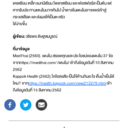
แคลเซียม เหล็ก แมกนีเซียม โพแทสเซียม และฟอสฟอรัส เป็นต้น แต่
หากรับประทานแตงโมมากเกินไป น้ำตาลในแตงโมอาจแพร่เข้าสู่
กระแสเลือด และส่งผลให้เป็นตะคริว
ได้ง่ายขึ้น
ผู้เขียน:
วชิรพร ดิษฐสมบูรณ์
ที่มาข้อมูล
MedThai (2560). แตงโม สรรพคุณและประโยชน์ของแตงโม 37 ข้อ
จากhttps://medthai.com/ /แตงโม/ เข้าถึงข้อมูลวันที่ 10 สิงหาคม
2562
Kappok Health (2562).ไขข้อสงสัย เป็นไข้ห้ามกินอะไร ดื่มน้ำเย็นได้
ไหม? จาก
https://health.kapook.com/view213279.html
เข้า
ถึงข้อมูลวันที่ 15 สิงหาคม 2562