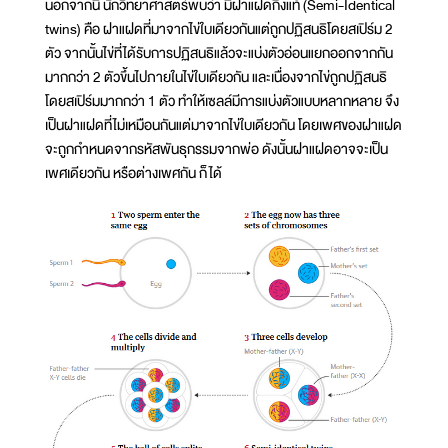
นอกจากนี้ นักวิทยาศาสตร์พบว่า มีฝาแฝดกึ่งแท้ (Semi-Identical
twins) คือ ฝาแฝดที่มาจากไข่ใบเดียวกันแต่ถูกปฏิสนธิโดยสเปิร์ม 2
ตัว จากนั้นไข่ที่ได้รับการปฏิสนธิแล้วจะแบ่งตัวอ่อนแยกออกจากกัน
มากกว่า 2 ตัวขึ้นไปภายในไข่ใบเดียวกัน และเนื่องจากไข่ถูกปฏิสนธิ
โดยสเปิร์มมากกว่า 1 ตัว ทำให้เซลล์มีการแบ่งตัวแบบหลากหลาย จึง
เป็นฝาแฝดที่ไม่เหมือนกันแต่มาจากไข่ใบเดียวกัน โดยเพศของฝาแฝด
จะถูกกำหนดจากรหัสพันธุกรรมจากพ่อ ดังนั้นฝาแฝดอาจจะเป็น
เพศเดียวกัน หรือต่างเพศกัน ก็ได้