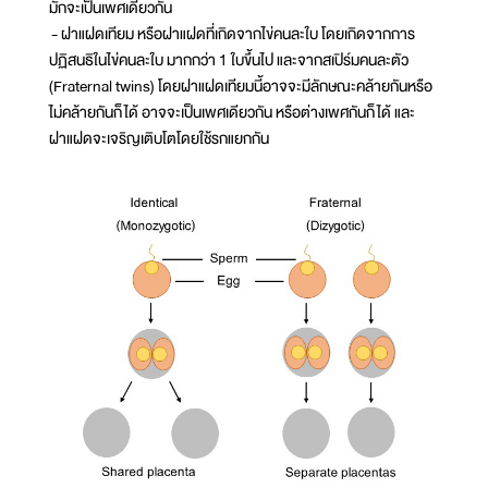
มักจะเป็นเพศเดียวกัน
- ฝาแฝดเทียม หรือฝาแฝดที่เกิดจากไข่คนละใบ โดยเกิดจากการ
ปฏิสนธิในไข่คนละใบ มากกว่า 1 ใบขึ้นไป และจากสเปิร์มคนละตัว
(Fraternal twins) โดยฝาแฝดเทียมนี้อาจจะมีลักษณะคล้ายกันหรือ
ไม่คล้ายกันก็ได้ อาจจะเป็นเพศเดียวกัน หรือต่างเพศกันก็ได้ และ
ฝาแฝดจะเจริญเติบโตโดยใช้รกแยกกัน