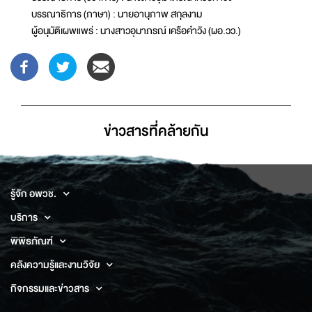
บรรณาธิการ (ภาษา) : นายอานุภาพ สกุลงาม
ผู้อนุมัติเผพแพร่ : นางสาวอุมาภรณ์ เครือคำวัง (ผอ.วว.)
ข่าวสารที่่คล้ายกัน
รู้จัก อพวช.
บริการ
พิพิธภัณฑ์
คลังความรู้และงานวิจัย
กิจกรรมและข่าวสาร