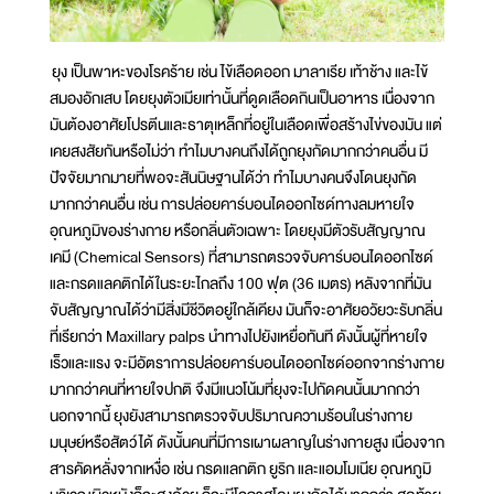
ยุง เป็นพาหะของโรคร้าย เช่น ไข้เลือดออก มาลาเรีย เท้าช้าง และไข้
สมองอักเสบ โดยยุงตัวเมียเท่านั้นที่ดูดเลือดกินเป็นอาหาร เนื่องจาก
มันต้องอาศัยโปรตีนและธาตุเหล็กที่อยู่ในเลือดเพื่อสร้างไข่ของมัน แต่
เคยสงสัยกันหรือไม่ว่า ทำไมบางคนถึงได้ถูกยุงกัดมากกว่าคนอื่น มี
ปัจจัยมากมายที่พอจะสันนิษฐานได้ว่า ทำไมบางคนจึงโดนยุงกัด
มากกว่าคนอื่น เช่น การปล่อยคาร์บอนไดออกไซด์ทางลมหายใจ
อุณหภูมิของร่างกาย หรือกลิ่นตัวเฉพาะ โดยยุงมีตัวรับสัญญาณ
เคมี (Chemical Sensors) ที่สามารถตรวจจับคาร์บอนไดออกไซด์
และกรดแลคติกได้ในระยะไกลถึง 100 ฟุต (36 เมตร) หลังจากที่มัน
จับสัญญาณได้ว่ามีสิ่งมีชีวิตอยู่ใกล้เคียง มันก็จะอาศัยอวัยวะรับกลิ่น
ที่เรียกว่า Maxillary palps นำทางไปยังเหยื่อทันที ดังนั้นผู้ที่หายใจ
เร็วและแรง จะมีอัตราการปล่อยคาร์บอนไดออกไซด์ออกจากร่างกาย
มากกว่าคนที่หายใจปกติ จึงมีแนวโน้มที่ยุงจะไปกัดคนนั้นมากกว่า
นอกจากนี้ ยุงยังสามารถตรวจจับปริมาณความร้อนในร่างกาย
มนุษย์หรือสัตว์ได้ ดังนั้นคนที่มีการเผาผลาญในร่างกายสูง เนื่องจาก
สารคัดหลั่งจากเหงื่อ เช่น กรดแลกติก ยูริก และแอมโมเนีย อุณหภูมิ