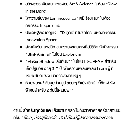
สร้างสรรค์จินตนาการด้วย Art & Science ในห้อง “Glow
in the Dark"
ไขความลับของ Luminescence "เคมีเรืองแสง" ในห้อง
กิจกรรม Inspire Lab
ประดิษฐ์พวงกุญแจ LED สุดเก๋ ที่ไม่ซ้ำใคร ในห้องกิจกรรม
Innovation Space
ส่องสัตว์นานาชนิด ชมความพิเศษของสิ่งมีชีวิต กับกิจกรรม
"Blink Animal" ในโซน Explorium
"Maker Shadow เล่นกับเงา" ในโซน I-SCREAM สำหรับ
เด็กปฐมวัย อายุ 3-7 ปี เพื่อความเพลินเพลิน Learn รู้ ที่
เหมาะสมกับพัฒนาการของวัยหนู ๆ
ห้ามพลาด! กับมุมถ่ายรูป สวย ๆ ที่แม้จะวิทย์.. ก็ชิคได้ จัด
พิเศษสำหรับ 2 วันนี้โดยเฉพาะ
งานนี้
สำหรับทุกวัยชิค
แล้วเรามาคลิก ไปกับวิทยาศาสตร์ด้วยกันนะ
ครับ
* น้อง ๆ ที่อายุน้อยกว่า 10 ปี ต้องมีผู้ปกครองร่วมกิจกรรม