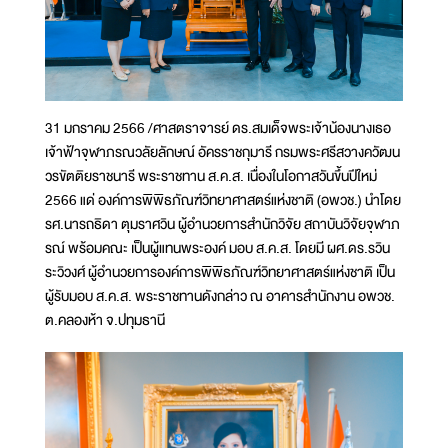
31 มกราคม 2566 /ศาสตราจารย์ ดร.สมเด็จพระเจ้าน้องนางเธอ
เจ้าฟ้าจุฬาภรณวลัยลักษณ์ อัครราชกุมารี กรมพระศรีสวางควัฒน
วรขัตติยราชนารี พระราชทาน ส.ค.ส. เนื่องในโอกาสวันขึ้นปีใหม่
2566 แด่ องค์การพิพิธภัณฑ์วิทยาศาสตร์แห่งชาติ (อพวช.) นำโดย
รศ.นารถธิดา ตุมราศวิน ผู้อำนวยการสำนักวิจัย สถาบันวิจัยจุฬาภ
รณ์ พร้อมคณะ เป็นผู้แทนพระองค์ มอบ ส.ค.ส. โดยมี ผศ.ดร.รวิน
ระวิวงศ์ ผู้อำนวยการองค์การพิพิธภัณฑ์วิทยาศาสตร์แห่งชาติ เป็น
ผู้รับมอบ ส.ค.ส. พระราชทานดังกล่าว ณ อาคารสำนักงาน อพวช.
ต.คลองห้า จ.ปทุมธานี