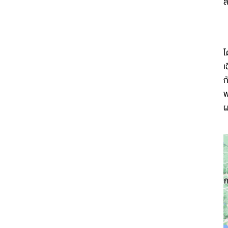
ส
โ
เ
ก
พ
ผ