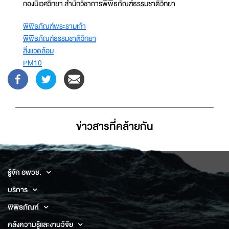
กองนิเวศวิทยา สำนักวิชาการพิพิธภัณฑ์ธรรมชาติวิทยา
พิพิธภัณฑ์พระรามเก้า
พิพิธภัณฑ์ธรรมชาติวิทยา
สิ่งแวดล้อม
PM10
ข่าวสารที่่คล้ายกัน
รู้จัก อพวช.
บริการ
พิพิธภัณฑ์
คลังความรู้และงานวิจัย