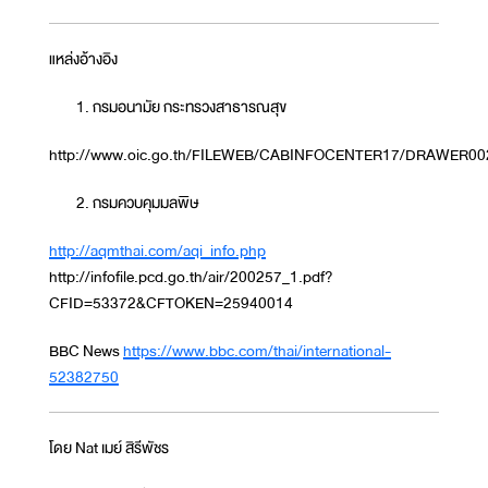
แหล่งอ้างอิง
กรมอนามัย กระทรวงสาธารณสุข
http://www.oic.go.th/FILEWEB/CABINFOCENTER17/DRAWER
กรมควบคุมมลพิษ
http://aqmthai.com/aqi_info.php
http://infofile.pcd.go.th/air/200257_1.pdf?
CFID=53372&CFTOKEN=25940014
BBC News
https://www.bbc.com/thai/international-
52382750
โดย Nat เมย์ สิรีพัชร