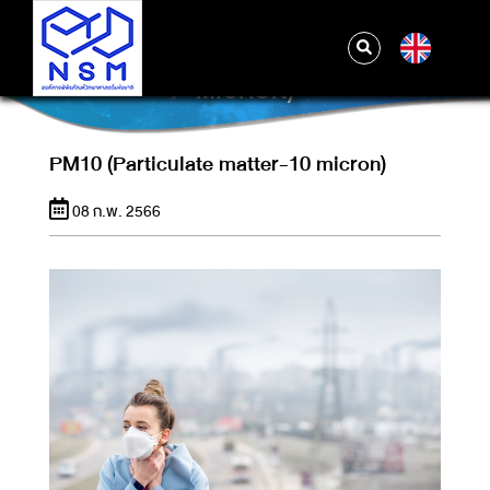
EN
PM10 (PARTICULATE MATTER-10
MICRON)
PM10 (Particulate matter-10 micron)
08 ก.พ. 2566