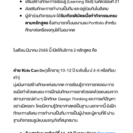
เสริมสร้างทักษะการเรียนรู้ (Learning Skill) ในศตวรรษที่ 21
ส่งเสริมทักษะการทำงานเป็นทีม และอยู่ร่วมกันในสังคม
ผู้เข้าร่วมกิจกรรมจะได้
รับเกียรติบัตรเมื่อทำกิจกรรมครบ
ตามหลักสูตร
ซึ่งสามารถเก็บผลงานลง Portfolio สำหรับ
ศึกษาต่อหรือขอทุนได้ในอนาคต
ในเดือน มีนาคม 2566 นี้ เปิดให้บริการ 2 หลักสูตร คือ
ค่าย Kids Can Do
[เด็กอายุ 10-12 ปี ระดับชั้น ป.4-6 หรือเทียบ
เท่า]
มุ่งเน้นการสร้างทักษะแห่งอนาคต การเรียนรู้จากการทดลอง การ
ลงมือทำด้วยตนเอง การฝึกฝนทักษะการเอาตัวรอดด้วยตนเองจาก
สถานการณ์ต่าง ๆ ฝึกทักษะ Design Thinking และการแก้ปัญหา
อย่างมีตรรกะ โดยมีความรู้วิทยาศาสตร์เป็นฐาน นอกจากนี้ ยังฝึก
ทักษะทางสังคม การทำงานเป็นทีม การเป็นผู้นำและผู้ตามที่ดี ผ่าน
ฐานกิจกรรมรูปแบบผจญภัยที่สนุกสนาน