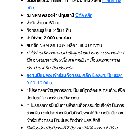
วันเสาร์และอาทิตย์ที่ 11-12 มีนาคม 2566
กำหนดการ
คลิก
ณ NSM คลองห้า ปทุมธานี
พิกัด คลิก
จำกัดจำนวน 60 คน
กิจกรรมรูปแบบ 2 วัน 1 คืน
ค่าใช้จ่าย 2,000 บาท/คน
สมาชิก NSM ลด 10% เหลือ 1,800 บาท/คน
ค่าใช้จ่ายดังกล่าว รวมค่าวัสดุอุปกรณ์ เอกสาร อาหารเช้า 1
มื้อ อาหารกลางวัน 2 มื้อ อาหารเย็น 1 มื้อ และอาหารว่าง
เช้า-บ่าย 4 มื้อ เรียบร้อยแล้ว
ลงทะเบียนจองเข้าร่วมกิจกรรม คลิก
เปิดลงทะเบียนเวลา
9.00-16.00 น.
* โปรดกรอกข้อมูลการลงทะเบียนให้ถูกต้องและครบถ้วน เพื่อ
ประโยชน์ในการเข้าร่วมกิจกรรม
** โปรดรอการยืนยันการเข้าร่วมกิจกรรมก่อนจึงดำเนินการ
ชำระเงิน และโปรดชำระเงินทันทีหลังจากได้รับการยืนยันการ
เข้าร่วมกิจกรรม มิฉะนั้นจะถือว่าท่านสละสิทธิ์
ปิดรับสมัคร วันอังคารที่ 7 มีนาคม 2566 เวลา 12.00 น.