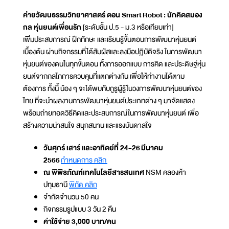
ค่ายวัฒนธรรมวิทยาศาสตร์ ตอน Smart Robot : นักคิดสมอง
กล หุ่นยนต์เพื่อนรัก
[ระดับชั้น ป.5 - ม.3 หรือเทียบเท่า]
เพิ่มประสบการณ์ ฝึกทักษะ และเรียนรู้ขั้นตอนการพัฒนาหุ่นยนต์
เบื้องต้น ผ่านกิจกรรมที่ได้สัมผัสและลงมือปฏิบัติจริง ในการพัฒนา
หุ่นยนต์ของตนในทุกขั้นตอน ทั้งการออกแบบ การคิด และประดิษฐ์หุ่น
ยนต์จากกลไกการควบคุมที่แตกต่างกัน เพื่อให้ทำงานได้ตาม
ต้องการ ทั้งนี้ น้อง ๆ จะได้พบกับกูรูผู้รู้ในวงการพัฒนาหุ่นยนต์ของ
ไทย ที่จะนำผลงานการพัฒนาหุ่นยนต์ประเภทต่าง ๆ มาจัดแสดง
พร้อมถ่ายทอดวิธีคิดและประสบการณ์ในการพัฒนาหุ่นยนต์ เพื่อ
สร้างความน่าสนใจ สนุกสนาน และแรงบันดาลใจ
วันศุกร์ เสาร์ และอาทิตย์ที่ 24-26 มีนาคม
2566
กำหนดการ คลิก
ณ พิพิธภัณฑ์เทคโนโลยีสารสนเทศ
NSM คลองห้า
ปทุมธานี
พิกัด คลิก
จำกัดจำนวน 50 คน
กิจกรรมรูปแบบ 3 วัน 2 คืน
ค่าใช้จ่าย 3,000 บาท/คน