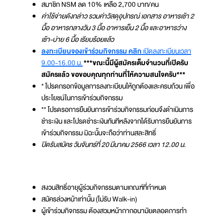
สมาชิก NSM ลด 10% เหลือ 2,700 บาท/คน
ค่าใช้จ่ายดังกล่าว รวมค่าวัสดุอุปกรณ์ เอกสาร อาหารเช้า 2
มื้อ อาหารกลางวัน 3 มื้อ อาหารเย็น 2 มื้อ และอาหารว่าง
เช้า-บ่าย 6 มื้อ เรียบร้อยแล้ว
ลงทะเบียนจองเข้าร่วมกิจกรรม คลิก
เปิดลงทะเบียนเวลา
9.00-16.00 น.
***ขณะนี้มีผู้สมัครเต็มจำนวนที่เปิดรับ
สมัครแล้ว ขอขอบคุณทุกท่านที่ให้ความสนใจครับ***
* โปรดกรอกข้อมูลการลงทะเบียนให้ถูกต้องและครบถ้วน เพื่อ
ประโยชน์ในการเข้าร่วมกิจกรรม
** โปรดรอการยืนยันการเข้าร่วมกิจกรรมก่อนจึงดำเนินการ
ชำระเงิน และโปรดชำระเงินทันทีหลังจากได้รับการยืนยันการ
เข้าร่วมกิจกรรม มิฉะนั้นจะถือว่าท่านสละสิทธิ์
ปิดรับสมัคร วันจันทร์ที่ 20 มีนาคม 2566 เวลา 12.00 น.
สงวนสิทธิ์อายุผู้ร่วมกิจกรรมตามเกณฑ์ที่กำหนด
สมัครล่วงหน้าเท่านั้น (ไม่รับ Walk-in)
ผู้เข้าร่วมกิจกรรม ต้องสวมหน้ากากอนามัยตลอดการทำ