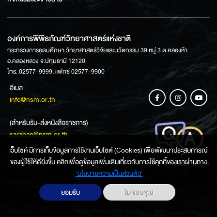
องค์การพิพิธภัณฑ์วิทยาศาสตร์แห่งชาติ
กระทรวงการอุดมศึกษา วิทยาศาสตร์วิจัยและนวัตกรรม 39 หมู่ 3 ต.คลองห้า
อ.คลองหลวง จ.ปทุมธานี 12120
โทร: 02577-9999, แฟกซ์ 02577-9900
อีเมล
info@nsm.or.th
(สำหรับรับ-ส่งหนังสือราชการ)
saraban@nsm.or.th
เว็บไซค์ มีการเก็บข้อมูลการใช้งานเว็บไซต์ (Cookies) เพื่อพัฒนาประสบการณ์
ของผู้ใช้ให้ดียิ่งขึ้น คลิกเพื่อดูข้อมูลเพิ่มเติมเกี่ยวกับการใช้คุกกี้ของเราผ่านทาง
ช่องทางการสอบถามข้อมูล
‘นโยบายความเป็นส่วนตัว'
ยอมรับ
ไม่ ขอบคุณ