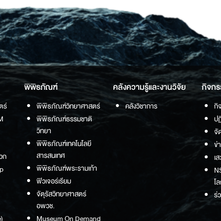
พิพิธภัณฑ์
คลังความรู้และงานวิจัย
กิจกร
ตร์
พิพิธภัณฑ์วิทยาศาสตร์
คลังวิชาการ
กิ
M
พิพิธภัณฑ์ธรรมชาติ
ปฏ
วิทยา
จั
พิพิธภัณฑ์เทคโนโลยี
ข่
สารสนเทศ
วก
เส
พิพิธภัณฑ์พระรามเก้า
p
NS
ฟิวเจอร์เรียม
โล
จัตุรัสวิทยาศาสตร์
ร่
อพวช.
)
Museum On Demand