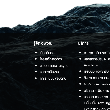
รู้จัก อพวช.
บริการ
เกี่ยวกับเรา
คาราวานวิทยาศาส
โครงสร้างองค์กร
หลักสูตรอบรม NS
Academy
นโยบายและมาตรฐาน
เยี่ยมชม(จองเข้าชม)
การดำเนินงาน
สิ่งอำนวยความสะด
กฏ ระเบียบ ข้อบังคับ
NSM Sciencesho
บริการทางวิชาการ
บริการนิทรรศการ
เคลื่อนที่ (Traveling
Exhibition Service