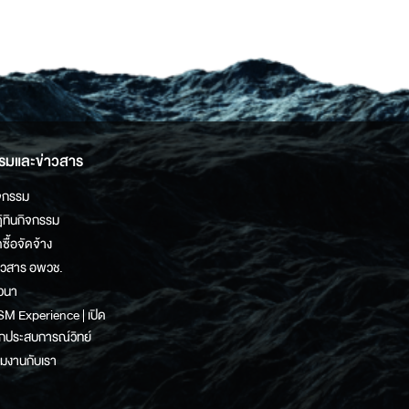
รมและข่าวสาร
จกรรม
ิทินกิจกรรม
ดซื้อจัดจ้าง
าวสาร อพวช.
วนา
M Experience | เปิด
กประสบการณ์วิทย์
วมงานกับเรา