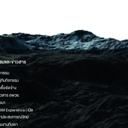
รมและข่าวสาร
จกรรม
ิทินกิจกรรม
ดซื้อจัดจ้าง
าวสาร อพวช.
วนา
M Experience | เปิด
กประสบการณ์วิทย์
วมงานกับเรา