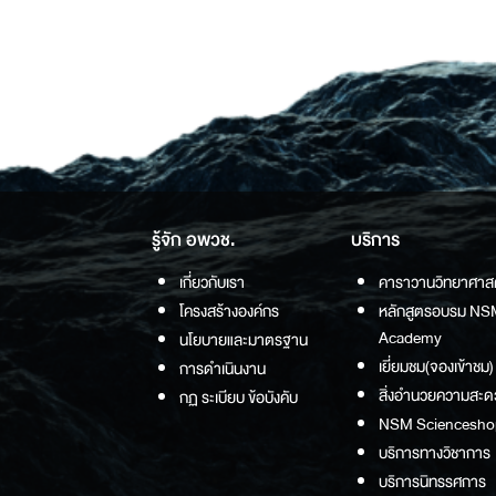
รู้จัก อพวช.
บริการ
เกี่ยวกับเรา
คาราวานวิทยาศาส
โครงสร้างองค์กร
หลักสูตรอบรม NS
Academy
นโยบายและมาตรฐาน
เยี่ยมชม(จองเข้าชม)
การดำเนินงาน
สิ่งอำนวยความสะด
กฏ ระเบียบ ข้อบังคับ
NSM Sciencesho
บริการทางวิชาการ
บริการนิทรรศการ