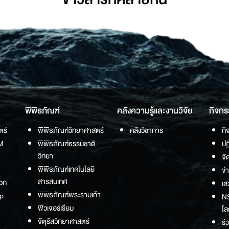
พิพิธภัณฑ์
คลังความรู้และงานวิจัย
กิจกร
ตร์
พิพิธภัณฑ์วิทยาศาสตร์
คลังวิชาการ
กิ
M
พิพิธภัณฑ์ธรรมชาติ
ปฏ
วิทยา
จั
พิพิธภัณฑ์เทคโนโลยี
ข่
สารสนเทศ
วก
เส
พิพิธภัณฑ์พระรามเก้า
p
NS
ฟิวเจอร์เรียม
โล
จัตุรัสวิทยาศาสตร์
ร่