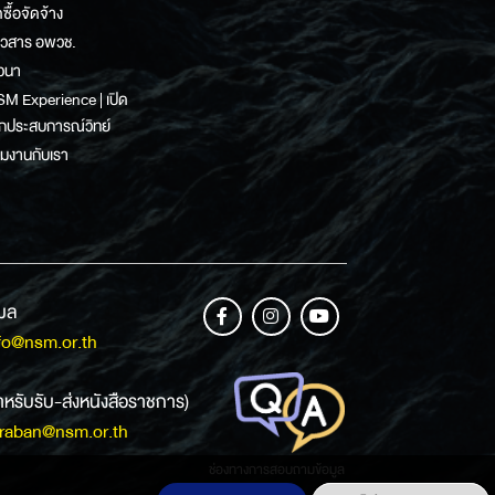
ดซื้อจัดจ้าง
าวสาร อพวช.
วนา
M Experience | เปิด
กประสบการณ์วิทย์
วมงานกับเรา
เมล
fo@nsm.or.th
ำหรับรับ-ส่งหนังสือราชการ)
raban@nsm.or.th
ช่องทางการสอบถามข้อมูล