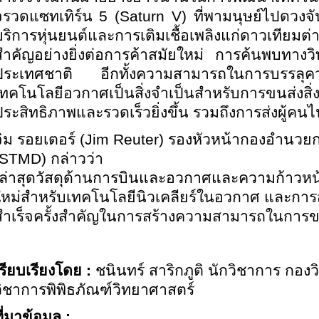
จรวดแซทเทิร์น 5 (Saturn V) ที่พามนุษย์ไปดวงจั
บริการหุ่นยนต์และการเติมเชื้อเพลิงแก่ดาวเทียมต
สำคัญอย่างยิ่งต่อการค้าสมัยใหม่ การค้นพบทาง
ประเทศชาติ อีกทั้งความสามารถในการบรรลุคว
เทคโนโลยีอวกาศเป็นสิ่งจำเป็นสำหรับการขนส่งสิ่ง
ประสิทธิภาพและรวดเร็วยิ่งขึ้น รวมถึงการส่งผู้คน
จิม รอยเตอร์
(Jim Reuter) รองหัวหน้ากองอำนวย
(STMD) กล่าวว่า
“ล่าสุดวัสดุด้านการบินและอวกาศและความก้าวหน
ใหม่สำหรับเทคโนโลยีนิวเคลียร์ในอวกาศ และการ
สำเร็จครั้งสำคัญในการสร้างความสามารถในการ
รียบเรียงโดย :
ชนินทร์ สาริกภูติ นักวิชาการ กอง
วิชาการพิพิธภัณฑ์วิทยาศาสตร์
ี่มาข้อมูล :