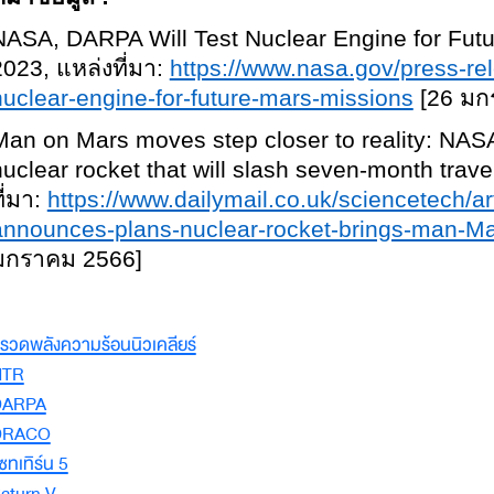
NASA, DARPA Will Test Nuclear Engine for Futu
2023, แหล่งที่มา:
https://www.nasa.gov/press-rel
nuclear-engine-for-future-mars-missions
[26 มก
Man on Mars moves step closer to reality: NAS
nuclear rocket that will slash seven-month trave
ี่มา:
https://www.dailymail.co.uk/sciencetech/
announces-plans-nuclear-rocket-brings-man-Mar
มกราคม 2566]
รวดพลังความร้อนนิวเคลียร์
NTR
DARPA
DRACO
ซทเทิร์น 5
aturn V