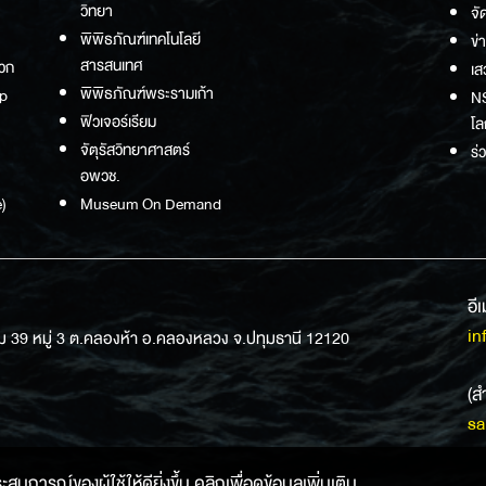
วิทยา
จั
พิพิธภัณฑ์เทคโนโลยี
ข่
สารสนเทศ
วก
เส
พิพิธภัณฑ์พระรามเก้า
p
NS
ฟิวเจอร์เรียม
โล
จัตุรัสวิทยาศาสตร์
ร่
อพวช.
)
Museum On Demand
อี
in
ม 39 หมู่ 3 ต.คลองห้า อ.คลองหลวง จ.ปทุมธานี 12120
(ส
sa
การณ์ของผู้ใช้ให้ดียิ่งขึ้น คลิกเพื่อดูข้อมูลเพิ่มเติม