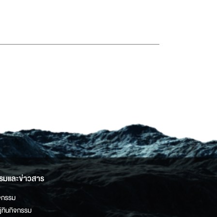
รมและข่าวสาร
จกรรม
ิทินกิจกรรม