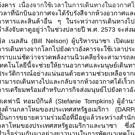
อังคาร
เนื่องจากใช้เวลาในการเดินทางในอวกาศ
เวลาที่นักบินอวกาศจะได้รับรังสีจากห้วงอวก
อาหารและสินค้าอื่น ๆ ในระหว่างการเดินทางไปย
กำลังจับตาดูอยู่ว่าในช่วงปลายปี พ.ศ. 2573 จะส่ง
บิล เนลสัน
(Bill Nelson) ผู้บริหารนาซา เปิดเผย
การเดินทางจากโลกไปยังดาวอังคารจะใช้เวลาประม
ทราบแน่ชัดว่าจรวดพลังงานนิวเคลียร์จะสามาร
เทคโนโลยีนี้จะช่วยให้ยานอวกาศและมนุษย์เดินทาง
ประวัติการณ์อย่างแน่นอนด้วยความช่วยเหลือจาก
สามารถเดินทางไปและกลับจากห้วงอวกาศได้เร็วกว
การเตรียมพร้อมสำหรับภารกิจส่งมนุษย์ไปยังดาวอั
สเตฟานี ทอมป์กินส์
(
Stefanie Tompkins
) ผู้อำ
สูงด้านกลาโหมของประเทศสหรัฐอเมริกา (DARPA
เป็นการขยายความร่วมมือที่มีอยู่แล้วระหว่างสำนัก
กลาโหมของประเทศสหรัฐอเมริกาและนาซา ซึ่งมี
สำเร็จร่วมกันมาอย่างยาวนานในการพัฒนาเทคโนโล