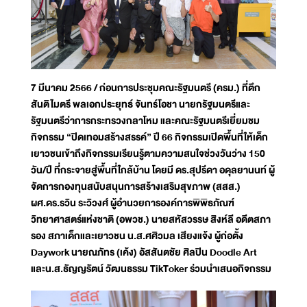
7 มีนาคม 2566 / ก่อนการประชุมคณะรัฐมนตรี (ครม.) ที่ตึก
สันติไมตรี พลเอกประยุทธ์ จันทร์โอชา นายกรัฐมนตรีและ
รัฐมนตรีว่าการกระทรวงกลาโหม และคณะรัฐมนตรีเยี่ยมชม
กิจกรรม “ปิดเทอมสร้างสรรค์” ปี 66 กิจกรรมเปิดพื้นที่ให้เด็ก
เยาวชนเข้าถึงกิจกรรมเรียนรู้ตามความสนใจช่วงวันว่าง 150
วัน/ปี ที่กระจายสู่พื้นที่ใกล้บ้าน โดยมี ดร.สุปรีดา อดุลยานนท์ ผู้
จัดการกองทุนสนับสนุนการสร้างเสริมสุขภาพ (สสส.)
ผศ.ดร.รวิน ระวิวงศ์ ผู้อำนวยการองค์การพิพิธภัณฑ์
วิทยาศาสตร์แห่งชาติ (อพวช.) นายสหัสวรรษ สิงห์ลี อดีตสภา
รอง สภาเด็กและเยาวชน น.ส.ศศิวมล เสียงแจ้ง ผู้ก่อตั้ง
Daywork นายณภัทร (เค้ง) อัสสันตชัย ศิลปิน Doodle Art
และน.ส.ธัญญรัตน์ วัฒนธรรม TikToker ร่วมนำเสนอกิจกรรม