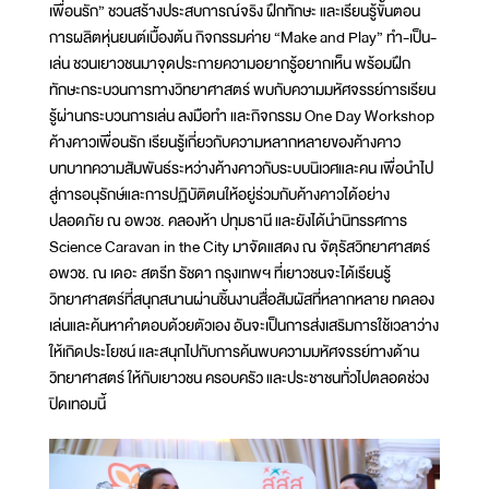
เพื่อนรัก” ชวนสร้างประสบการณ์จริง ฝึกทักษะ และเรียนรู้ขั้นตอน
การผลิตหุ่นยนต์เบื้องต้น กิจกรรมค่าย “Make and Play” ทำ-เป็น-
เล่น ชวนเยาวชนมาจุดประกายความอยากรู้อยากเห็น พร้อมฝึก
ทักษะกระบวนการทางวิทยาศาสตร์ พบกับความมหัศจรรย์การเรียน
รู้ผ่านกระบวนการเล่น ลงมือทำ และกิจกรรม One Day Workshop
ค้างคาวเพื่อนรัก เรียนรู้เกี่ยวกับความหลากหลายของค้างคาว
บทบาทความสัมพันธ์ระหว่างค้างคาวกับระบบนิเวศและคน เพื่อนำไป
สู่การอนุรักษ์และการปฏิบัติตนให้อยู่ร่วมกับค้างคาวได้อย่าง
ปลอดภัย ณ อพวช. คลองห้า ปทุมธานี และยังได้นำนิทรรศการ
Science Caravan in the City มาจัดแสดง ณ จัตุรัสวิทยาศาสตร์
อพวช. ณ เดอะ สตรีท รัชดา กรุงเทพฯ ที่เยาวชนจะได้เรียนรู้
วิทยาศาสตร์ที่สนุกสนานผ่านชิ้นงานสื่อสัมผัสที่หลากหลาย ทดลอง
เล่นและค้นหาคำตอบด้วยตัวเอง อันจะเป็นการส่งเสริมการใช้เวลาว่าง
ให้เกิดประโยชน์ และสนุกไปกับการค้นพบความมหัศจรรย์ทางด้าน
วิทยาศาสตร์ ให้กับเยาวชน ครอบครัว และประชาชนทั่วไปตลอดช่วง
ปิดเทอมนี้