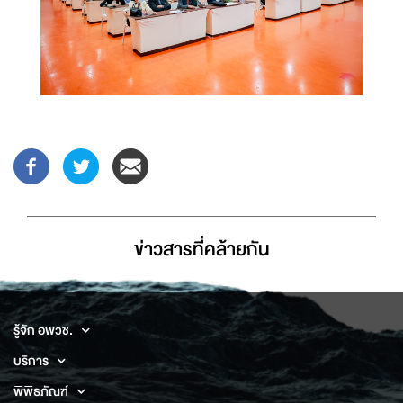
ข่าวสารที่่คล้ายกัน
รู้จัก อพวช.
บริการ
พิพิธภัณฑ์