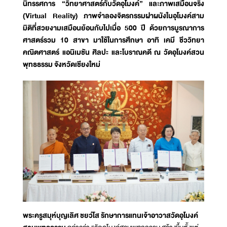
นิทรรศการ “วิทยาศาสตร์กับวัดอุโมงค์” และภาพเสมือนจริง
(Virtual Reality) ภาพจำลองจิตรกรรมฝาผนังในอุโมงค์สาม
มิติที่สวยงามเสมือนย้อนกับไปเมื่อ 500 ปี ด้วยการบูรณาการ
ศาสตร์รวม 10 สาขา มาใช้ในการศึกษา อาทิ เคมี ชีววิทยา
คณิตศาสตร์ แอนิเมชัน ศิลปะ และโบราณคดี ณ วัดอุโมงค์สวน
พุทธธรรม จังหวัดเชียงใหม่
พระครูสมุห์บุญเลิศ ชยวํโส รักษาการแทนเจ้าอาวาสวัดอุโมงค์