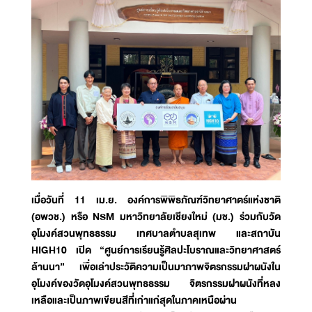
เมื่อวันที่ 11 เม.ย. องค์การพิพิธภัณฑ์วิทยาศาตร์แห่งชาติ
(อพวช.) หรือ NSM มหาวิทยาลัยเชียงใหม่ (มช.) ร่วมกับวัด
อุโมงค์สวนพุทธธรรม เทศบาลตำบลสุเทพ และสถาบัน
HIGH10 เปิด “ศูนย์การเรียนรู้ศิลปะโบราณและวิทยาศาสตร์
ล้านนา” เพื่อเล่าประวัติความเป็นมาภาพจิตรกรรมฝาผนังใน
อุโมงค์ของวัดอุโมงค์สวนพุทธธรรม จิตรกรรมฝาผนังที่หลง
เหลือและเป็นภาพเขียนสีที่เก่าแก่สุดในภาคเหนือผ่าน