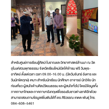
สำหรับศูนย์การเรียนรู้ศิลปะโบราณและวิทยาศาสตร์ล้านนา ณ วัด
อุโมงค์สวนพุทธธรรม จังหวัดเชียงใหม่เปิดให้เข้าชม ฟรี วันพุธ-
อาทิตย์ ตั้งแต่เวลา เวลา 09.00-16.00 น. (ปิดวันจันทร์ อังคาร และ
วันนักขัตฤกษ์) เหมาะสำหรับนักเรียน นักศึกษา อาจารย์ นักวิจัย นัก
ท่องเที่ยว ผู้สนใจด้านศิลปวัฒนธรรม และผู้สนใจทั่วไป โดยมีข้อมูลทั้ง
ภาคภาษาไทยและภาคภาษาอังกฤษเพื่อรองรับชาวต่างชาติอีกด้วย
สามารถสอบถามข้อมูลเพิ่มเติมได้ที่ ดร.ศิริวรรณ เกตตะพันธุ์ โทร.
084–608–5461