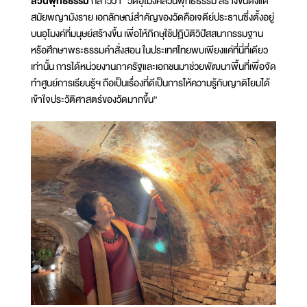
สวนพุทธธรรม
กล่าวว่า “วัดอุโมงค์สวนพุทธธรรม สร้างขึ้นตั้งแต่
สมัยพญามังราย เอกลักษณ์สำคัญของวัดคือเจดีย์ประธานซึ่งตั้งอยู่
บนอุโมงค์ที่มนุษย์สร้างขึ้น เพื่อให้ภิกษุใช้ปฏิบัติวิปัสสนากรรมฐาน
หรือศึกษาพระธรรมคำสั่งสอน ในประเทศไทยพบเพียงแค่ที่นี่ที่เดียว
เท่านั้น การได้หน่วยงานภาครัฐและเอกชนมาช่วยพัฒนาพื้นที่เพื่อจัด
ทําศูนย์การเรียนรู้ฯ ถือเป็นเรื่องที่ดีเป็นการให้ความรู้กับญาติโยมได้
เข้าใจประวัติศาสตร์ของวัดมากขึ้น”