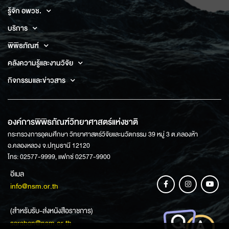
รู้จัก อพวช.
บริการ
พิพิธภัณฑ์
คลังความรู้และงานวิจัย
กิจกรรมและข่าวสาร
องค์การพิพิธภัณฑ์วิทยาศาสตร์แห่งชาติ
กระทรวงการอุดมศึกษา วิทยาศาสตร์วิจัยและนวัตกรรม 39 หมู่ 3 ต.คลองห้า
อ.คลองหลวง จ.ปทุมธานี 12120
โทร: 02577-9999, แฟกซ์ 02577-9900
อีเมล
info@nsm.or.th
(สำหรับรับ-ส่งหนังสือราชการ)
saraban@nsm.or.th