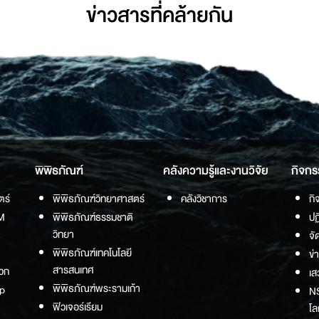
ข่าวสารที่่คล้ายกัน
พิพิธภัณฑ์
คลังความรู้และงานวิจัย
กิจกร
ตร์
พิพิธภัณฑ์วิทยาศาสตร์
คลังวิชาการ
กิ
M
พิพิธภัณฑ์ธรรมชาติ
ปฏ
วิทยา
จั
พิพิธภัณฑ์เทคโนโลยี
ข่
สารสนเทศ
วก
เส
พิพิธภัณฑ์พระรามเก้า
p
NS
ฟิวเจอร์เรียม
โล