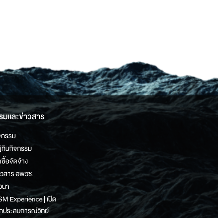
รมและข่าวสาร
จกรรม
ิทินกิจกรรม
ดซื้อจัดจ้าง
าวสาร อพวช.
วนา
M Experience | เปิด
กประสบการณ์วิทย์