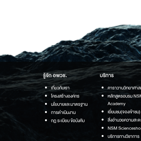
รู้จัก อพวช.
บริการ
เกี่ยวกับเรา
คาราวานวิทยาศาส
โครงสร้างองค์กร
หลักสูตรอบรม NS
Academy
นโยบายและมาตรฐาน
เยี่ยมชม(จองเข้าชม)
การดำเนินงาน
สิ่งอำนวยความสะด
กฏ ระเบียบ ข้อบังคับ
NSM Sciencesho
บริการทางวิชาการ