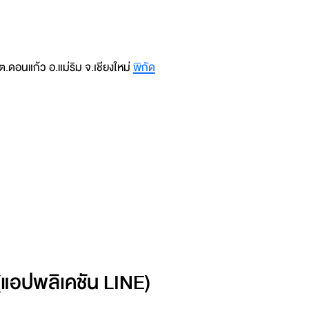
ดอนแก้ว อ.แม่ริม จ.เชียงใหม่
พิกัด
แอปพลิเคชัน LINE)