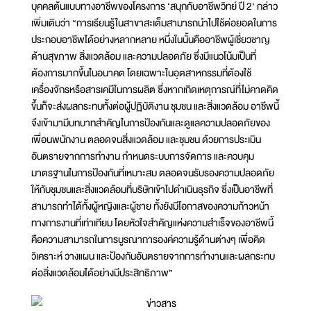
บุคคลต้นแบบทางอาชีพของโครงการ ‘สนุกกับอาชีพวิทย์ ปี 2’ กล่าว
เพิ่มเติมว่า “การเรียนรู้ในสาขาสะเต็มสามารถนำไปใช้ต่อยอดในการ
ประกอบอาชีพได้อย่างหลากหลาย หนึ่งในนั้นคืออาชีพผู้เชี่ยวชาญ
ด้านสุขภาพ สิ่งแวดล้อม และความปลอดภัย ซึ่งมีแนวโน้มเป็นที่
ต้องการมากขึ้นในอนาคต โดยเฉพาะในอุตสาหกรรมที่ต้องใช้
เครื่องจักรหรือสารเคมีในการผลิต ซึ่งหากเกิดเหตุการณ์ที่ไม่คาดคิด
ขึ้นก็จะส่งผลกระทบทั้งต่อผู้ปฏิบัติงาน ชุมชน และสิ่งแวดล้อม อาชีพนี้
จึงเข้ามามีบทบาทสำคัญในการป้องกันและดูแลความปลอดภัยของ
เพื่อนพนักงาน ตลอดจนสิ่งแวดล้อม และชุมชน ด้วยการประเมิน
อันตรายจากการทำงาน กำหนดระบบการจัดการ และควบคุม
มาตรฐานในการป้องกันที่เหมาะสม ตลอดจนรับรองความปลอดภัย
ให้กับชุมชนและสิ่งแวดล้อมที่บริษัทเข้าไปดำเนินธุรกิจ ซึ่งเป็นอาชีพที่
สามารถทำได้ทั้งผู้หญิงและผู้ชาย ทั้งยังมีโอกาสของความก้าวหน้า
ทางการงานที่เท่าเทียม โดยหัวใจสำคัญแห่งความสำเร็จของอาชีพนี้
คือความสามารถในการบูรณาการองค์ความรู้ด้านต่างๆ เพื่อคิด
วิเคราะห์ วางแผน และป้องกันอันตรายจากการทำงานและผลกระทบ
ต่อสิ่งแวดล้อมได้อย่างมีประสิทธิภาพ”