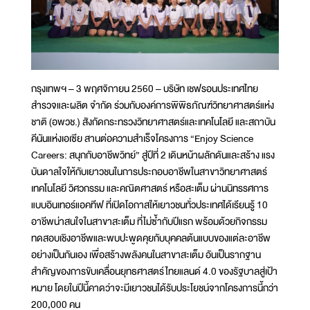
กรุงเทพฯ – 3 พฤศจิกายน 2560 – บริษัท เชฟรอนประเทศไทย
สำรวจและผลิต จำกัด ร่วมกับองค์การพิพิธภัณฑ์วิทยาศาสตร์แห่ง
ชาติ (อพวช.) สังกัดกระทรวงวิทยาศาสตร์และเทคโนโลยี และสถาบัน
คีนันแห่งเอเซีย สานต่อความสำเร็จโครงการ “Enjoy Science
Careers: สนุกกับอาชีพวิทย์” สู่ปีที่ 2 เดินหน้าผลักดันและสร้าง แรง
บันดาลใจให้กับเยาวชนในการประกอบอาชีพในสาขาวิทยาศาสตร์
เทคโนโลยี วิศวกรรม และคณิตศาสตร์ หรือสะเต็ม ผ่านนิทรรศการ
แบบอินเทอร์แอคทีฟ ที่เปิดโอกาสให้เยาวชนทั่วประเทศได้เรียนรู้ 10
อาชีพน่าสนใจในสาขาสะเต็ม ที่ไม่ซ้ำกับปีแรก พร้อมด้วยกิจกรรม
ทดสอบเชิงอาชีพและพบปะพูดคุยกับบุคคลต้นแบบของแต่ละอาชีพ
อย่างเป็นกันเอง เพื่อสร้างพลังคนในสาขาสะเต็ม อันเป็นรากฐาน
สำคัญของการขับเคลื่อนยุทธศาสตร์ไทยแลนด์ 4.0 ของรัฐบาลสู่เป้า
หมาย โดยในปีนี้คาดว่าจะมีเยาวชนได้รับประโยชน์จากโครงการนี้กว่า
200,000 คน