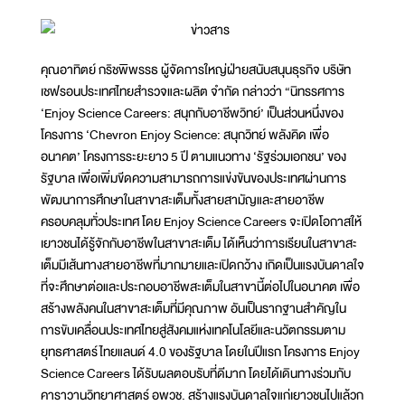
คุณอาทิตย์ กริชพิพรรธ ผู้จัดการใหญ่ฝ่ายสนับสนุนธุรกิจ บริษัท
เชฟรอนประเทศไทยสำรวจและผลิต จำกัด กล่าวว่า “นิทรรศการ
‘Enjoy Science Careers: สนุกกับอาชีพวิทย์’ เป็นส่วนหนึ่งของ
โครงการ ‘Chevron Enjoy Science: สนุกวิทย์ พลังคิด เพื่อ
อนาคต’ โครงการระยะยาว 5 ปี ตามแนวทาง ‘รัฐร่วมเอกชน’ ของ
รัฐบาล เพื่อเพิ่มขีดความสามารถการแข่งขันของประเทศผ่านการ
พัฒนาการศึกษาในสาขาสะเต็มทั้งสายสามัญและสายอาชีพ
ครอบคลุมทั่วประเทศ โดย Enjoy Science Careers จะเปิดโอกาสให้
เยาวชนได้รู้จักกับอาชีพในสาขาสะเต็ม ได้เห็นว่าการเรียนในสาขาสะ
เต็มมีเส้นทางสายอาชีพที่มากมายและเปิดกว้าง เกิดเป็นแรงบันดาลใจ
ที่จะศึกษาต่อและประกอบอาชีพสะเต็มในสาขานี้ต่อไปในอนาคต เพื่อ
สร้างพลังคนในสาขาสะเต็มที่มีคุณภาพ อันเป็นรากฐานสำคัญใน
การขับเคลื่อนประเทศไทยสู่สังคมแห่งเทคโนโลยีและนวัตกรรมตาม
ยุทธศาสตร์ไทยแลนด์ 4.0 ของรัฐบาล โดยในปีแรก โครงการ Enjoy
Science Careers ได้รับผลตอบรับที่ดีมาก โดยได้เดินทางร่วมกับ
คาราวานวิทยาศาสตร์ อพวช. สร้างแรงบันดาลใจแก่เยาวชนไปแล้วก