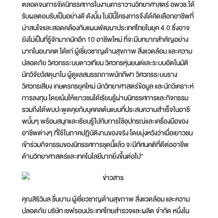
ตลอดจนการจัดนิทรรศการในงานคาราวานวิทยาศาสตร์ อพวช.ได้
รับผลตอบรับเป็นอย่างดี ดังนั้น ในปีนี้โครงการจึงได้คัดเลือกอาชีพที่
น่าสนใจและสอดคล้องกับแผนพัฒนาประเทศไทยในยุค 4.0 ซึ่งอาจ
ยังไม่เป็นที่รู้จักมากนักอีก 10 อาชีพใหม่ ที่จะมีบทบาทสำคัญอย่าง
มากในอนาคต ได้แก่ ผู้เชี่ยวชาญด้านสุขภาพ สิ่งแวดล้อม และความ
ปลอดภัย วิศวกรระบบดาวเทียม วิศวกรหุ่นยนต์และระบบอัตโนมัติ
นักวิจัยวัสดุนาโน ผู้ดูแลสมรรถภาพนักกีฬา วิศวกรระบบราง
วิศวกรเสียง เกษตรกรยุคใหม่ นักวิทยาศาสตร์ข้อมูล และนักวิเคราะห์
การลงทุน โดยเน้นให้เยาวชนได้เรียนรู้ผ่านนิทรรศการและกิจกรรม
รวมถึงได้พบปะพูดคุยกับบุคคลต้นแบบที่ประสบความสำเร็จในอาชี
พนั้นๆ พร้อมสนุกและเรียนรู้ไปกับการใช้อุปกรณ์และเครื่องมือของ
อาชีพต่างๆ ที่ใช้ในภาคปฏิบัติงานของจริง โดยมุ่งหวังว่าเมื่อเยาวชน
เข้าร่วมกิจกรรมของนิทรรศการชุดนี้แล้ว จะมีทัศนคติที่ดีต่ออาชีพ
ด้านวิทยาศาสตร์และเทคโนโลยีมากยิ่งขึ้นต่อไป”
คุณสิริวิมล ชื่นบาน ผู้เชี่ยวชาญด้านสุขภาพ สิ่งแวดล้อม และความ
ปลอดภัย บริษัท เชฟรอนประเทศไทยสำรวจและผลิต จำกัด หนึ่งใน