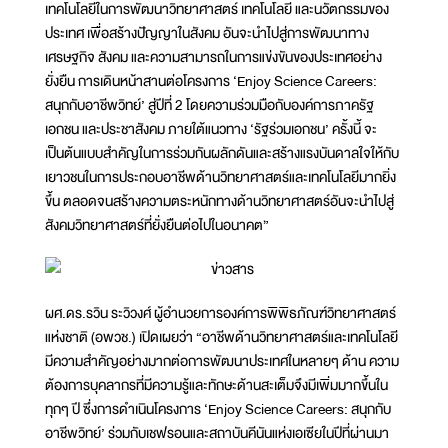
เทคโนโลยีในการพัฒนาวิทยาศาสตร์ เทคโนโลยี และนวัตกรรมของ
ประเทศ เพื่อสร้างปัญญาในสังคม อันจะนำไปสู่การพัฒนาทาง
เศรษฐกิจ สังคม และความสามารถในการแข่งขันของประเทศอย่าง
ยั่งยืน การเดินหน้าสานต่อโครงการ ‘Enjoy Science Careers:
สนุกกับอาชีพวิทย์’ สู่ปีที่ 2 โดยความร่วมมือกับองค์การภาครัฐ
เอกชน และประชาสังคม ภายใต้แนวทาง ‘รัฐร่วมเอกชน’ ครั้งนี้ จะ
เป็นต้นแบบสำคัญในการร่วมกันผลักดันและสร้างแรงบันดาลใจให้กับ
เยาวชนในการประกอบอาชีพด้านวิทยาศาสตร์และเทคโนโลยีมากยิ่ง
ขึ้น ตลอดจนสร้างความตระหนักทางด้านวิทยาศาสตร์อันจะนำไปสู่
สังคมวิทยาศาสตร์ที่ยั่งยืนต่อไปในอนาคต”
ผศ.ดร.รวิน ระวิวงศ์ ผู้อำนวยการองค์การพิพิธภัณฑ์วิทยาศาสตร์
แห่งชาติ (อพวช.) เปิดเผยว่า “อาชีพด้านวิทยาศาสตร์และเทคโนโลยี
มีความสำคัญอย่างมากต่อการพัฒนาประเทศในหลายๆ ด้าน ความ
ต้องการบุคลากรที่มีความรู้และทักษะด้านสะเต็มจึงมีเพิ่มมากขึ้นใน
ทุกๆ ปี ซึ่งการดำเนินโครงการ ‘Enjoy Science Careers: สนุกกับ
อาชีพวิทย์’ ร่วมกับเชฟรอนและสถาบันคีนันแห่งเอเซียในปีที่ผ่านมา