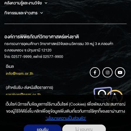
คลังความรู้และงานวิจัย
กิจกรรมและข่าวสาร
องค์การพิพิธภัณฑ์วิทยาศาสตร์แห่งชาติ
กระทรวงการอุดมศึกษา วิทยาศาสตร์วิจัยและนวัตกรรม 39 หมู่ 3 ต.คลองห้า
อ.คลองหลวง จ.ปทุมธานี 12120
โทร: 02577-9999, แฟกซ์ 02577-9900
อีเมล
info@nsm.or.th
(สำหรับรับ-ส่งหนังสือราชการ)
saraban@nsm.or.th
เว็บไซค์ มีการเก็บข้อมูลการใช้งานเว็บไซต์ (Cookies) เพื่อพัฒนาประสบการณ์
ของผู้ใช้ให้ดียิ่งขึ้น คลิกเพื่อดูข้อมูลเพิ่มเติมเกี่ยวกับการใช้คุกกี้ของเราผ่านทาง
ช่องทางการสอบถามข้อมูล
‘นโยบายความเป็นส่วนตัว'
ยอมรับ
ไม่ ขอบคุณ