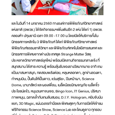
และในวันที่ 14 มกราคม 2560 ทางองค์การพิพิธภัณฑ์วิทยาศาสตร์
แห่งชาติ (อพวช.) ได้จัดกิจกรรมฯเพิ่มเติมอีก 2 แห่ง ได้แก่ 1) อพวช.
คลองห้า ปทุมธานี เวลา 09.00 -17.00 น.โดยเปิดให้บริการทั้งใน
นิทรรศการหลักใน 3 พิพิธภัณฑ์ ได้แก่ พิพิธภัณฑ์วิทยาศาสตร์
พิพิธภัณฑ์ธรรมชาติวิทยา และพิพิธภัณฑ์เทคโนโลยีสารสนเทศ และ
นิทรรศการพิเศษจากต่างประเทศชุด Strange Matter วัสดุ
ประหลาดวิทยาศาสตร์ยุคใหม่ พร้อมเปิดลานกิจกรรมกลางแจ้ง ที่
สนุกสนาน ได้สาระความรู้ พร้อมลุ้นรับของรางวัลมากมาย อาทิ เกม
แป้นบาสมหาสนุก, ทดสอบพลังต่อย, หลุมหลอกตา, ลูกข่างลวงตา,
กำหมุนบิน, ปั้นดินให้เป็นดาว, แว่นสุริยะ, ปีนหน้าผา, Science
Dome, นานาสัตว์ และผองเพื่อน, เมล็ดน้อยนักผจญภัย เมล็ดจิ๋ว
ประโยชน์แจ๋ว, หมุนวนหาจนเจอ, Bingo Icon, IT Genius, ปริศนา
ภาพหมุน, ฉลาดล้ำกับเกมลับสมอง, D.I.Y. Hologram, หยิบจับนับ
แยก, 3D Magic, แผ่นวงจรทำมือและพิเศษสุดๆ กับการเปิดให้เข้าชม
ฟรีกิจกรรม Science Show, Science Lab และโดมดูดาว ทุกรอบ