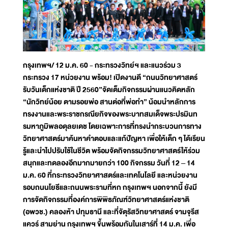
กรุงเทพฯ/ 12 ม.ค. 60 - กระทรวงวิทย์ฯ และแนวร่วม 3
กระทรวง 17 หน่วยงาน พร้อม! เปิดงานดี “ถนนวิทยาศาสตร์
รับวันเด็กแห่งชาติ ปี 2560”จัดเต็มกิจกรรมผ่านแนวคิดหลัก
“นักวิทย์น้อย ตามรอยพ่อ สานต่อที่พ่อทำ” น้อมนำหลักการ
ทรงงานและพระราชกรณียกิจของพระบาทสมเด็จพระปรมินท
รมหาภูมิพลอดุลยเดช โดยเฉพาะการที่ทรงนำกระบวนการทาง
วิทยาศาสตร์มาค้นหาคำตอบและแก้ปัญหา เพื่อให้เด็ก ๆ ได้เรียน
รู้และนำไปปรับใช้ในชีวิต พร้อมจัดกิจกรรมวิทยาศาสตร์ให้ร่วม
สนุกและทดลองอีกมากมายกว่า 100 กิจกรรม วันที่ 12 – 14
ม.ค. 60 ที่กระทรวงวิทยาศาสตร์และเทคโนโลยี และหน่วยงาน
รอบถนนโยธีและถนนพระรามที่หก กรุงเทพฯ นอกจากนี้ ยังมี
การจัดกิจกรรมที่องค์การพิพิธภัณฑ์วิทยาศาสตร์แห่งชาติ
(อพวช.) คลองห้า ปทุมธานี และที่จัตุรัสวิทยาศาสตร์ จามจุรีส
แควร์ สามย่าน กรุงเทพฯ ขึ้นพร้อมกันในเสาร์ที่ 14 ม.ค. เพื่อ