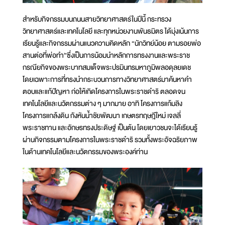
สำหรับกิจกรรมบนถนนสายวิทยาศาสตร์ในปีนี้ กระทรวง
วิทยาศาสตร์และเทคโนโลยี และทุกหน่วยงานพันธมิตร ได้มุ่งเน้นการ
เรียนรู้และกิจกรรมผ่านแนวความคิดหลัก “นักวิทย์น้อย ตามรอยพ่อ
สานต่อที่พ่อทำ”ซึ่งเป็นการน้อมนำหลักการทรงงานและพระราช
กรณียกิจของพระบาทสมเด็จพระปรมินทรมหาภูมิพลอดุลยเดช
โดยเฉพาะการที่ทรงนำกระบวนการทางวิทยาศาสตร์มาค้นหาคำ
ตอบและแก้ปัญหา ก่อให้เกิดโครงการในพระราชดำริ ตลอดจน
เทคโนโลยีและนวัตกรรมต่าง ๆ มากมาย อาทิ โครงการแก้มลิง
โครงการแกล้งดิน กังหันน้ำชัยพัฒนา เกษตรทฤษฎีใหม่ เจลลี่
พระราชทาน และอักษรทรงประดิษฐ์ เป็นต้น โดยเยาวชนจะได้เรียนรู้
ผ่านกิจกรรมตามโครงการในพระราชดำริ รวมทั้งพระอัจฉริยภาพ
ในด้านเทคโนโลยีและนวัตกรรมของพระองค์ท่าน