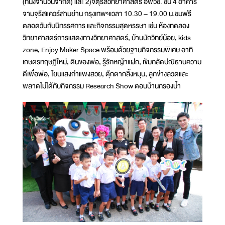
(ที่นั่งจำนวนจำกัด) และ 2)จัตุรัสวิทยาศาสตร์ อพวช. ชั้น 4 อาคาร
จามจุรีสแควร์สามย่าน กรุงเทพฯเวลา 10.30 – 19.00 น.ชมฟรี
ตลอดวันกับนิทรรศการ และกิจกรรมสุดหรรษา เช่น ห้องทดลอง
วิทยาศาสตร์การแสดงทางวิทยาศาสตร์, บ้านนักวิทย์น้อย, kids
zone, Enjoy Maker Space พร้อมด้วยฐานกิจกรรมพิเศษ อาทิ
เกษตรทฤษฏีใหม่, ดินของพ่อ, รู้รักหญ้าแฝก, เข็มกลัดปณิธานความ
ดีเพื่อพ่อ, โยนแสงกำแพงสวย, ตุ๊กตากลิ้งหมุน, ลูกข่างลวดและ
พลาดไม่ได้กับกิจกรรม Research Show ตอนบ้านกรองน้ำ