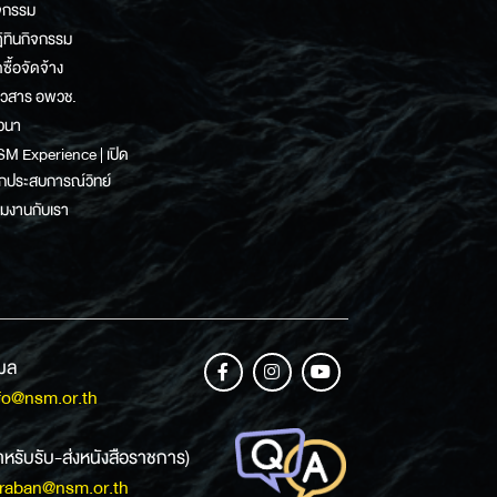
จกรรม
ิทินกิจกรรม
ดซื้อจัดจ้าง
าวสาร อพวช.
วนา
M Experience | เปิด
กประสบการณ์วิทย์
วมงานกับเรา
เมล
fo@nsm.or.th
ำหรับรับ-ส่งหนังสือราชการ)
raban@nsm.or.th