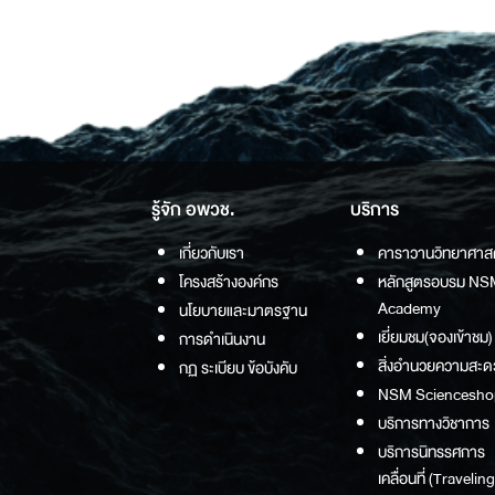
รู้จัก อพวช.
บริการ
เกี่ยวกับเรา
คาราวานวิทยาศาส
โครงสร้างองค์กร
หลักสูตรอบรม NS
Academy
นโยบายและมาตรฐาน
เยี่ยมชม(จองเข้าชม)
การดำเนินงาน
สิ่งอำนวยความสะด
กฏ ระเบียบ ข้อบังคับ
NSM Sciencesho
บริการทางวิชาการ
บริการนิทรรศการ
เคลื่อนที่ (Traveling