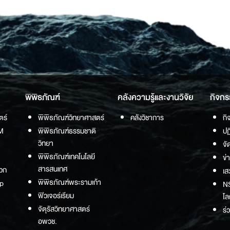
พิพิธภัณฑ์
คลังความรู้และงานวิจัย
กิจกร
ตร์
พิพิธภัณฑ์วิทยาศาสตร์
คลังวิชาการ
กิ
M
พิพิธภัณฑ์ธรรมชาติ
ปฏ
วิทยา
จั
พิพิธภัณฑ์เทคโนโลยี
ข่
สารสนเทศ
วก
เส
พิพิธภัณฑ์พระรามเก้า
p
NS
ฟิวเจอร์เรียม
โล
จัตุรัสวิทยาศาสตร์
ร่
อพวช.