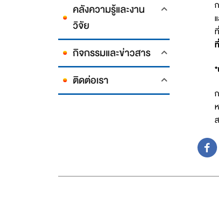
ก
คลังความรู้และงาน
แ
วิจัย
ท
ท
กิจกรรมและข่าวสาร
*
ติดต่อเรา
ก
ห
ส