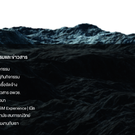
รมและข่าวสาร
จกรรม
ิทินกิจกรรม
ดซื้อจัดจ้าง
าวสาร อพวช.
วนา
M Experience | เปิด
กประสบการณ์วิทย์
วมงานกับเรา