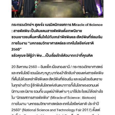
กระทรวงวิทย์ฯ สุดเจ๋ง เนรมิตนิทรรศการ Miracle of Science
: สารพัดพิษ เป็นดินแดนสารพัดพิษดั่งเทพนิยาย
ชวนเยาวชนตื่นตาตื่นใจไปกับเหล่าพืชพิษและสัตว์พิษที่ซ่อนเร้น
ภายในงาน “มหกรรมวิทยาศาสตร์และเทคโนโลยีแห่งชาติ
2560”
แล้วคุณจะได้รู้ว่า พิษ...เป็นเรื่องใกล้ตัวมากกว่าที่คุณคิด
20 สิงหาคม 2560 – อิมแพ็ค เมืองทองธานี / กระทรวงวิทยาศาสตร์
และเทคโนโลยี ชวนน้องๆ หนูๆ มาท่องป่าลึกลับจำลองแห่งสารพัดพิษ
ที่เต็มไปด้วยเหล่าพืชพิษและสัตว์พิษที่ซ่อนเร้น และแฝงด้วยอันตราย
ในทุกย่างก้าว รู้จักพิษในโลกแห่งจินตนาการทั้งในโลกของเวทมนต์
นิทาน และนิยาย รวมทั้ง มนุษย์นำพิษต่าง ๆ มาใช้ประโยชน์ได้อย่างไร
ใน “นิทรรศการสารพัดพิษ” (Miracle of Science : Biotoxin)
ภายในงาน “มหกรรมวิทยาศาสตร์และเทคโนโลยีแห่งชาติ ประจำปี
2560” (National Science and Technology Fair 2017) ตั้งแต่