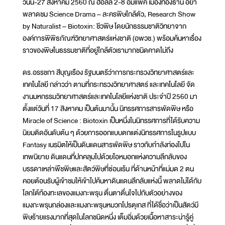
วันนี้-27 สิงหาคม 2560 ณ ฮอลล์ 2-8 อิมแพ็ค เมืองทองธานี อย่า
พลาดชม Science Drama – ละครพิษใกล้ตัว, Research Show
by Naturalist – Biotoxin: ชีวพิษ โดยนักธรรมชาติวิทยาจาก
องค์การพิพิธภัณฑ์วิทยาศาสตร์แห่งชาติ (อพวช.) พร้อมค้นหาเรื่อง
ราวของพิษในธรรมชาติที่อยู่ใกล้ตัวเรามากชนิดคาดไม่ถึง
ดร.อรรชกา สีบุญเรือง รัฐมนตรีว่าการกระทรวงวิทยาศาสตร์และ
เทคโนโลยี กล่าวว่า ตามที่กระทรวงวิทยาศาสตร์ และเทคโนโลยี จัด
งานมหกรรมวิทยาศาสตร์และเทคโนโลยีแห่งชาติ ประจำปี 2560 มา
ตั้งแต่วันที่ 17 สิงหาคม เป็นต้นมานั้น นิทรรศการสารพัดพิษ หรือ
Miracle of Science : Biotoxin เป็นหนึ่งในนิทรรศการที่ได้รับความ
นิยมติดอันดับต้น ๆ ด้วยการออกแบบตกแต่งนิทรรศการในรูปแบบ
Fantasy เนรมิตให้เป็นดินแดนสารพัดพิษ ราวกับกำลังท่องไปใน
เทพนิยาย ดินแดนที่ปกคลุมไปด้วยไอหมอกแห่งความลึกลับของ
บรรดาเหล่าพืชพิษและสัตว์พิษที่ซ่อนเร้น ที่ด้านหน้าที่แม่มด 2 ตน
คอยต้อนรับผู้เข้าชมให้เข้าไปค้นหาดินแดนลึกลับแห่งนี้ พลาดไม่ได้กับ
โลกใต้ท้องทะเลของแมงกะพรุน ตื่นตาตื่นใจไปกับตัวอย่างของ
แมงกะพรุนกล่องและแมงกะพรุนหมวกโปรตุเกส ที่ได้ชื่อว่าเป็นสัตว์มี
พิษร้ายแรงมากที่สุดในโลกชนิดหนึ่ง เต็มอิ่มด้วยเนื้อหาสาระน่ารู้คู่