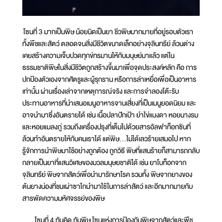
โซนที่ 3 มากเป็นพิษ น้อยนิดเป็นยา ชีวพิษมากมายที่อยู่รอบตัวเรา
ทั้งพืชและสัตว์ ตลอดจนสิ่งมีชีวิตขนาดเล็กอย่างจุลินทรีย์ ล้วนต่าง
เคยสร้างความเจ็บปวดทุกข์ทรมานให้กับมนุษย์มาแล้ว แต่ใน
ธรรมชาติพิษในสิ่งมีชีวิตถูกสร้างขึ้นมาเพื่อจุดประสงค์หลัก คือ การ
ปกป้องตัวเองจากศัตรูและผู้รุกราน หรือการล่าเหยื่อเพื่อเป็นอาหาร
เท่านั้น ผ่านเรื่องเล่าจากเหตุการณ์จริง และการจำลองโต๊ะรับ
ประทานอาหารที่นำเสนอเมนูอาหารจานเสี่ยงที่เป็นเมนูยอดนิยม และ
อาจนำมาซึ่งอันตรายได้ เช่น เนื้อปลาปักเป้า ยำไข่แมงดา หอยนางรม
และหอยแมลงภู่ รวมถึงเครื่องปรุงที่เต็มไปด้วยสารอัลฟาท็อกซินที่
ล้วนทำอันตรายให้กับคนเราได้ แต่พิษ...ไม่ได้เลวร้ายเสมอไป หาก
รู้จักการนำพิษมาใช้อย่างถูกต้อง ถูกวิธี พิษที่แสนร้ายก็สามารถกลับ
กลายเป็นยาที่แสนวิเศษของมวลมนุษยชาติได้ เช่น ยาโบท็อกจาก
จุลินทรีย์ พิษจากสัตว์เพื่อนำมารักษาโรค รวมทั้ง พิษจากยางของ
ต้นยางน่องที่ชนเผ่าซาไกนำมาใช้ในการล่าสัตว์ และอีกมากมายกับ
สารพัดความมหัศจรรย์ของพิษ
โซนที่ 4 ทันคิด ทันพิษ โซนแห่งการป้องกันพิษจากสัตว์และพืช