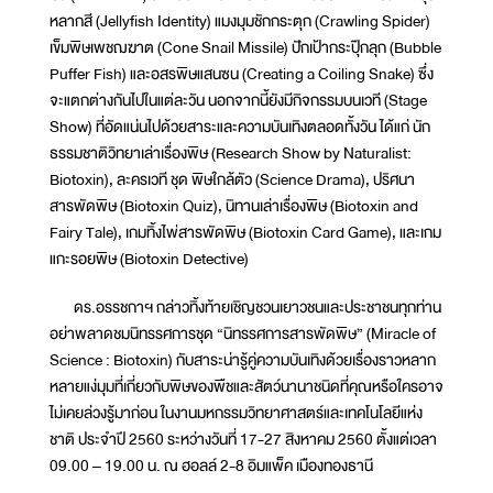
หลากสี (Jellyfish Identity) แมงมุมชักกระตุก (Crawling Spider)
เข็มพิษเพชฌฆาต (Cone Snail Missile) ปักเป้ากระปุ๊กลุก (Bubble
Puffer Fish) และอสรพิษแสนซน (Creating a Coiling Snake) ซึ่ง
จะแตกต่างกันไปในแต่ละวัน นอกจากนี้ยังมีกิจกรรมบนเวที (Stage
Show) ที่อัดแน่นไปด้วยสาระและความบันเทิงตลอดทั้งวัน ได้แก่ นัก
ธรรมชาติวิทยาเล่าเรื่องพิษ (Research Show by Naturalist:
Biotoxin), ละครเวที ชุด พิษใกล้ตัว (Science Drama), ปริศนา
สารพัดพิษ (Biotoxin Quiz), นิทานเล่าเรื่องพิษ (Biotoxin and
Fairy Tale), เกมทิ้งไพ่สารพัดพิษ (Biotoxin Card Game), และเกม
แกะรอยพิษ (Biotoxin Detective)
ดร.อรรชกาฯ กล่าวทิ้งท้ายเชิญชวนเยาวชนและประชาชนทุกท่าน
อย่าพลาดชมนิทรรศการชุด “นิทรรศการสารพัดพิษ” (Miracle of
Science : Biotoxin) กับสาระน่ารู้คู่ความบันเทิงด้วยเรื่องราวหลาก
หลายแง่มุมที่เกี่ยวกับพิษของพืชและสัตว์นานาชนิดที่คุณหรือใครอาจ
ไม่เคยล่วงรู้มาก่อน ในงานมหกรรมวิทยาศาสตร์และเทคโนโลยีแห่ง
ชาติ ประจำปี 2560 ระหว่างวันที่ 17-27 สิงหาคม 2560 ตั้งแต่เวลา
09.00 – 19.00 น. ณ ฮอลล์ 2-8 อิมแพ็ค เมืองทองธานี