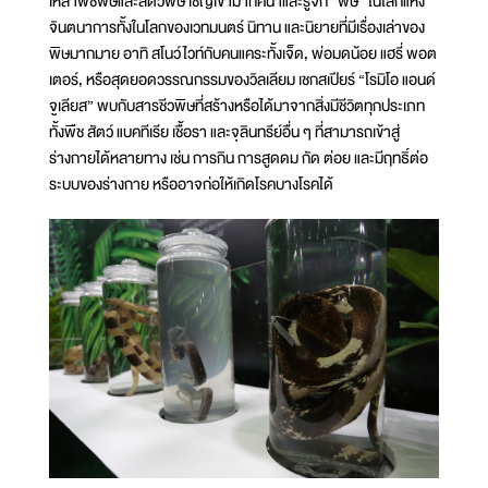
เหล่าพืชพิษและสัตว์พิษ เชิญเข้ามาทัศนาและรู้จัก “พิษ” ในโลกแห่ง
จินตนาการทั้งในโลกของเวทมนตร์ นิทาน และนิยายที่มีเรื่องเล่าของ
พิษมากมาย อาทิ สโนว์ไวท์กับคนแคระทั้งเจ็ด, พ่อมดน้อย แฮรี่ พอต
เตอร์, หรือสุดยอดวรรณกรรมของวิลเลียม เชกสเปียร์ “โรมิโอ แอนด์
จูเลียส” พบกับสารชีวพิษที่สร้างหรือได้มาจากสิ่งมีชีวิตทุกประเภท
ทั้งพืช สัตว์ แบคทีเรีย เชื้อรา และจุลินทรีย์อื่น ๆ ที่สามารถเข้าสู่
ร่างกายได้หลายทาง เช่น การกิน การสูดดม กัด ต่อย และมีฤทธิ์ต่อ
ระบบของร่างกาย หรืออาจก่อให้เกิดโรคบางโรคได้