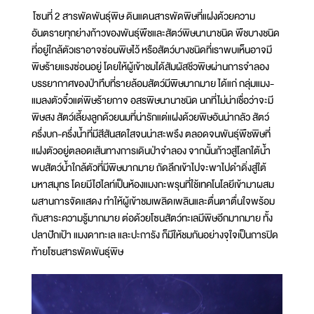
โซนที่ 2 สารพัดพันธุ์พิษ ดินแดนสารพัดพิษที่แฝงด้วยความ
อันตรายทุกย่างก้าวของพันธุ์พืชและสัตว์พิษนานาชนิด พืชบางชนิด
ที่อยู่ใกล้ตัวเราอาจซ่อนพิษไว้ หรือสัตว์บางชนิดที่เราพบเห็นอาจมี
พิษร้ายแรงซ่อนอยู่ โดยให้ผู้เข้าชมได้สัมผัสชีวพิษผ่านการจำลอง
บรรยากาศของป่าทึบที่รายล้อมสัตว์มีพิษมากมาย ได้แก่ กลุ่มแมง-
แมลงตัวจิ๋วแต่พิษร้ายกาจ อสรพิษนานาชนิด นกที่ไม่น่าเชื่อว่าจะมี
พิษสง สัตว์เลี้ยงลูกด้วยนมที่น่ารักแต่แฝงด้วยพิษอันน่ากลัว สัตว์
ครึ่งบก-ครึ่งน้ำที่มีสีสันสดใสจนน่าสะพรึง ตลอดจนพันธุ์พืชพิษที่
แฝงตัวอยู่ตลอดเส้นทางการเดินป่าจำลอง จากนั้นก้าวสู่โลกใต้น้ำ
พบสัตว์น้ำใกล้ตัวที่มีพิษมากมาย ถัดลึกเข้าไปจะพาไปดำดิ่งสู่ใต้
มหาสมุทร โดยมีไฮไลท์เป็นห้องแมงกะพรุนที่ใช้เทคโนโลยีเข้ามาผสม
ผสานการจัดแสดง ทำให้ผู้เข้าชมเพลิดเพลินและตื่นตาตื่นใจพร้อม
กับสาระความรู้มากมาย ต่อด้วยโซนสัตว์ทะเลมีพิษอีกมากมาย ทั้ง
ปลาปักเป้า แมงดาทะเล และปะการัง ก็มีให้ชมกันอย่างจุใจเป็นการปิด
ท้ายโซนสารพัดพันธุ์พิษ