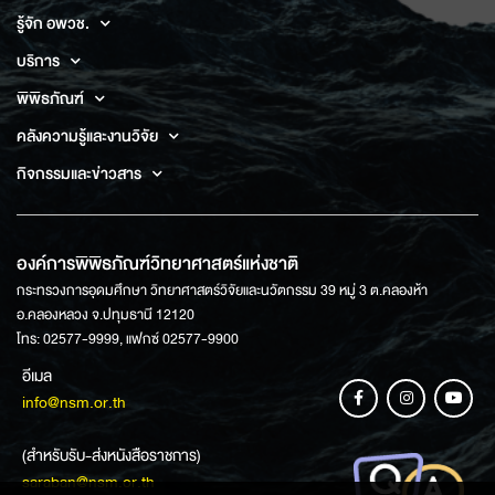
รู้จัก อพวช.
บริการ
พิพิธภัณฑ์
คลังความรู้และงานวิจัย
กิจกรรมและข่าวสาร
องค์การพิพิธภัณฑ์วิทยาศาสตร์แห่งชาติ
กระทรวงการอุดมศึกษา วิทยาศาสตร์วิจัยและนวัตกรรม 39 หมู่ 3 ต.คลองห้า
อ.คลองหลวง จ.ปทุมธานี 12120
โทร: 02577-9999, แฟกซ์ 02577-9900
อีเมล
info@nsm.or.th
(สำหรับรับ-ส่งหนังสือราชการ)
saraban@nsm.or.th