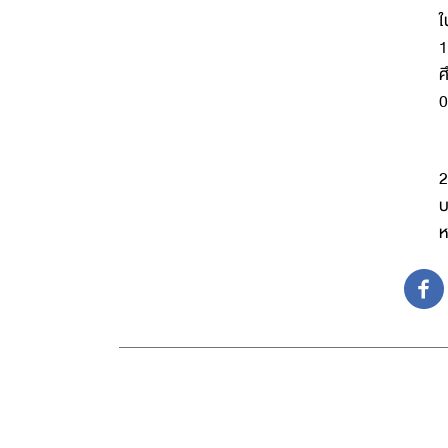
ใ
1
ศ
0
โ
2
บ
ห