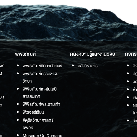
พิพิธภัณฑ์
คลังความรู้และงานวิจัย
กิจกร
ตร์
พิพิธภัณฑ์วิทยาศาสตร์
คลังวิชาการ
กิ
M
พิพิธภัณฑ์ธรรมชาติ
ปฏ
วิทยา
จั
พิพิธภัณฑ์เทคโนโลยี
ข่
สารสนเทศ
วก
เส
พิพิธภัณฑ์พระรามเก้า
p
NS
ฟิวเจอร์เรียม
โล
จัตุรัสวิทยาศาสตร์
ร่
อพวช.
)
Museum On Demand