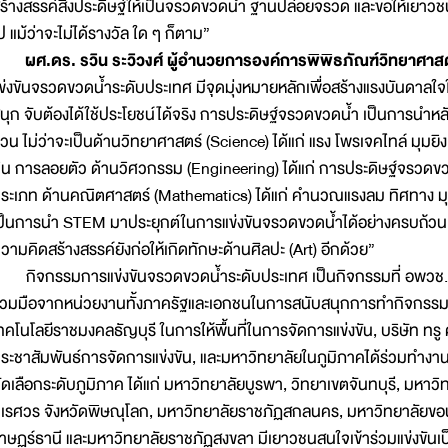
ร้างสรรค์สิ่งประดิษฐ์ให้เป็นจรวดขวดน้ำ ฐานปล่อยจรวด และขอให้เยาวช
ป แม้ว่าจะไม่ได้รางวัล ใด ๆ ก็ตาม”
ผศ.ดร. รวิน ระวิวงศ์ ผู้อำนวยการองค์การพิพิธภัณฑ์วิทยาศาสต
ข่งขันจรวดขวดน้ำระดับประเทศ มีจุดมุ่งหมายหลักเพื่อสร้างแรงบันดาลใจให
นุก จับต้องได้ใช้ประโยชน์ได้จริง การประดิษฐ์จรวดขวดน้ำ เป็นการนำ
้วน ไม่ว่าจะเป็นด้านวิทยาศาสตร์ (Science) ได้แก่ แรง โพรเจคไทล์ มุมย
ิน การลอยตัว ด้านวิศวกรรม (Engineering) ได้แก่ การประดิษฐ์จรวดขว
ระเภท ด้านคณิตศาสตร์ (Mathematics) ได้แก่ คำนวณแรงลม ทิศทาง มุมย
ป็นการนำ STEM มาประยุกต์ในการแข่งขันจรวดขวดน้ำได้อย่างครบถ้วน ย
วามคิดสร้างสรรค์ยังก่อให้เกิดทักษะด้านศิลปะ (Art) อีกด้วย”
ิจกรรมการแข่งขันจรวดขวดน้ำระดับประเทศ เป็นกิจกรรมที่ อพวช. จัดข
่วมมือจากหน่วยงานทั้งภาครัฐและเอกชนในการสนับสนุกการทำกิจกรรม โ
ทคโนโลยีราชมงคลธัญบุรี ในการให้พื้นที่ในการจัดการแข่งขัน, บริษัท ทร
ระชาสัมพันธ์การจัดการแข่งขัน, และมหาวิทยาลัยในภูมิภาคได้ร่วมทำง
ัดเลือกระดับภูมิภาค ได้แก่ มหาวิทยาลัยบูรพา, วิทยาเขตจันทบุรี, มหาวิท
เรศวร จังหวัดพิษณุโลก, มหาวิทยาลัยราชภัฏสกลนคร, มหาวิทยาลัยขอน
าษฏร์ธานี และมหาวิทยาลัยราชภัฏสงขลา มีเยาวชนสนใจเข้าร่วมแข่งขันเ