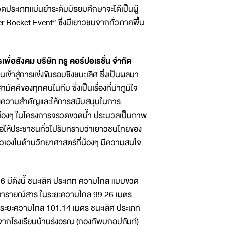
วดประเภทแม่นยำระดับมัธยมศึกษาจะได้เป็นผู้
ocket Event” ซึ่งมีเยาวชนจากทั่วภาคพื้น
อสังคม บริษัท ทรู คอร์ปอเรชั่น จำกัด
ข้าสู่การแข่งขันรอบชิงชนะเลิศ ซึ่งเป็นผลมา
ของทุกคนในทีม ซึ่งเป็นเรื่องที่น่าภูมิใจ
็นถึงความสำคัญและให้การสนับสนุนในการ
้องๆ ในโครงการจรวดขวดน้ำ ประมวลเป็นภาพ
ื่อให้ประชาชนทั่วไปรับทราบว่าเยาวชนไทยของ
ตัวเองในด้านวิทยาศาสตร์ที่น้องๆ มีความสนใจ
 มีดังนี้ ชนะเลิศ ประเภท ความไกล แบบขวด
าดนารายณ์สาร ในระยะความไกล 99.26 เมตร
 ในระยะความไกล 101.14 เมตร ชนะเลิศ ประเภท
กโรงเรียนบ้านรุ่งอรุณ (กองทัพบกอุปถัมภ์)