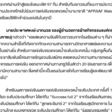
ระเทศผ่านเข้าสู่รอบชิงชนะเลิศ 97 ทีม สำหรับทีมเยาวชนที่ชนะการประก
ทนประเทศไทยไปร่วมการแข่งขันจรวดขวดน้ำนานาชาติ “APRSAF Water R
อเชียแปซิฟิกเข้าร่วมแข่งขันในทุกปี
นายประพาฬพงษ์ มากนวล รองผู้อำนวยการฝ่ายกิจกรรมองค์กรเพื่
มหาชน)
กล่าวว่า “ขอแสดงความยินดีกับเยาวชนจากโรงเรียนต่าง ๆ ที่ผ่านเ
ากความสำเร็จที่เกิดจากทักษะความสามารถทางวิทยาศาสตร์และความสามัคคี
ป็นอย่างยิ่ง สำหรับการแข่งขันจรวดขวดน้ำระดับประเทศนั้น กลุ่มทรูเห
ระชาสัมพันธ์โครงการเชิญชวนรับสมัคร ตลอดจนนำความสามารถของน
ิจกรรมการแข่งขัน ออกอากาศผ่านทางทรูวิชั่นส์กว่า 20 ช่องรายการ เพ
รามีความสามารถ สิ่งเหล่านี้จะเป็นแรงบันดาลใจในการเรียนรู้และพัฒนา
่อไป”
ำหรับผลการแข่งขันผลการแข่งขันจรวดขวดน้ำระดับประเทศ ครั้งที่ 16
ดียว ระดับประถมศึกษา ได้แก่ทีม “Success full 2” จากโรงเรียนหินล
ะดับมัธยมศึกษา ได้แก่ทีม “ลูกพระอินทร์ 2” จากโรงเรียนสุรวิทยาคาร
วามไกล แบบหลายขวด ระดับประถมศึกษา ได้แก่ทีม “รุ่งอรุณจอมพลัง” จา