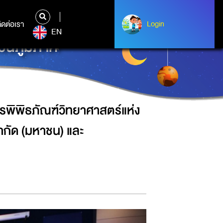
ชาติ (อพวช.) ร่วมกับ บริษัท ทรู
ิดต่อเรา
ติดต่อเรา
Login
Login
EN
่วนภูมิภาค
รพิพิธภัณฑ์วิทยาศาสตร์แห่ง
จำกัด (มหาชน) และ