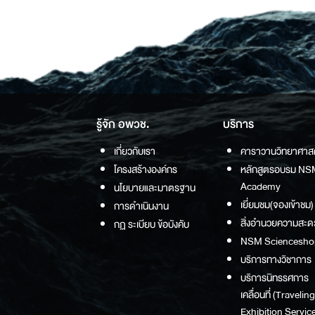
รู้จัก อพวช.
บริการ
เกี่ยวกับเรา
คาราวานวิทยาศาส
โครงสร้างองค์กร
หลักสูตรอบรม NS
Academy
นโยบายและมาตรฐาน
เยี่ยมชม(จองเข้าชม)
การดำเนินงาน
สิ่งอำนวยความสะด
กฏ ระเบียบ ข้อบังคับ
NSM Sciencesho
บริการทางวิชาการ
บริการนิทรรศการ
เคลื่อนที่ (Traveling
Exhibition Service