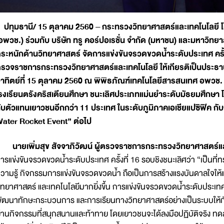
ทุมธานี/ 15 ตุลาคม 2560 – กระทรวงวิทยาศาสตร์และเทคโนโลยี โ
อพวช.) ร่วมกับ บริษัท ทรู คอร์ปอเรชั่น จำกัด (มหาชน) และมหาวิทย
ระหนักด้านวิทยาศาสตร์ จัดการแข่งขันจรวดขวดน้ำระดับประเทศ ครั้งที่
รวจราชการกระทรวงวิทยาศาสตร์และเทคโนโลยี ให้เกียรติเป็นประธาน
าทิตย์ที่ 15 ตุลาคม 2560 ณ พิพิธภัณฑ์เทคโนโลยีสารสนเทศ อพวช.
รงเรียนตรังคริสเตียนศึกษา ชนะเลิศประเภทแม่นยำระดับมัธยมศึกษา โ
ับตัวแทนเยาวชนอีกกว่า 11 ประเทศ ในระดับภูมิภาคเอเชียแปซิฟิค
ater Rocket Event” ต่อไป
นายเพิ่มสุข สัจจาภิวัฒน์ ผู้ตรวจราชการกระทรวงวิทยาศาสตร์แ
ารแข่งขันจรวดขวดน้ำระดับประเทศ ครั้งที่ 16 รอบชิงชนะเลิศว่า “เป็นท
วามรู้ กิจกรรมการแข่งขันจรวดขวดน้ำ ถือเป็นการสร้างแรงบันดาลใจให้
ิทยาศาสตร์ และเทคโนโลยีมากยิ่งขึ้น การแข่งขันจรวดขวดน้ำระดับประเทศ
ัฒนาทักษะกระบวนการ และการเรียนทางวิทยาศาสตร์อย่างเป็นระบบให้กั
่านกิจกรรมที่สนุกสนานและท้าทาย โดยเยาวชนจะได้ลงมือปฏิบัติจริง ทดล