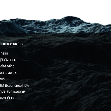
รมและข่าวสาร
จกรรม
ิทินกิจกรรม
ดซื้อจัดจ้าง
าวสาร อพวช.
วนา
M Experience | เปิด
กประสบการณ์วิทย์
วมงานกับเรา