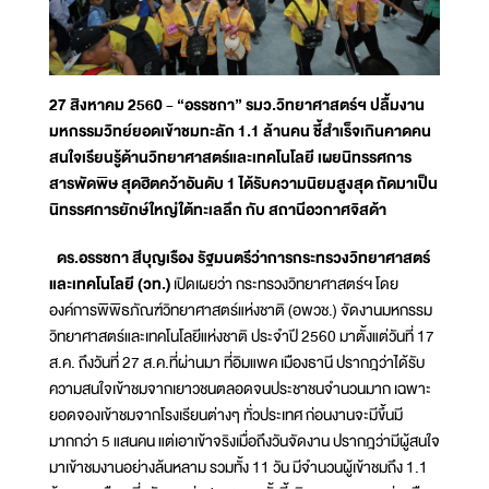
27 สิงหาคม 2560 - “อรรชกา” รมว.วิทยาศาสตร์ฯ ปลื้มงาน
มหกรรมวิทย์ยอดเข้าชมทะลัก 1.1 ล้านคน ชี้สำเร็จเกินคาดคน
สนใจเรียนรู้ด้านวิทยาศาสตร์และเทคโนโลยี เผยนิทรรศการ
สารพัดพิษ สุดฮิตคว้าอันดับ 1 ได้รับความนิยมสูงสุด ถัดมาเป็น
นิทรรศการยักษ์ใหญ่ใต้ทะเลลึก กับ สถานีอวกาศจิสด้า
ดร.อรรชกา สีบุญเรือง รัฐมนตรีว่าการกระทรวงวิทยาศาสตร์
และเทคโนโลยี (วท.)
เปิดเผยว่า กระทรวงวิทยาศาสตร์ฯ โดย
องค์การพิพิธภัณฑ์วิทยาศาสตร์แห่งชาติ (อพวช.) จัดงานมหกรรม
วิทยาศาสตร์และเทคโนโลยีแห่งชาติ ประจำปี 2560 มาตั้งแต่วันที่ 17
ส.ค. ถึงวันที่ 27 ส.ค.ที่ผ่านมา ที่อิมแพค เมืองธานี ปรากฎว่าได้รับ
ความสนใจเข้าชมจากเยาวชนตลอดจนประชาชนจำนวนมาก เฉพาะ
ยอดจองเข้าชมจากโรงเรียนต่างๆ ทั่วประเทศ ก่อนงานจะมีขึ้นมี
มากกว่า 5 แสนคน แต่เอาเข้าจริงเมื่อถึงวันจัดงาน ปรากฎว่ามีผู้สนใจ
มาเข้าชมงานอย่างล้นหลาม รวมทั้ง 11 วัน มีจำนวนผู้เข้าชมถึง 1.1