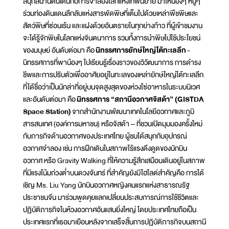
สนุกสนานตื่นเต้นกับการจำลองโลกแห่งเทพนิยาย มาให้น้องๆ หนูๆ
ร่วมท่องดินแดนลึกลับแห่งสารพัดพิษที่เต็มไปด้วยเหล่าพืชพิษและ
สัตว์พิษที่ซ่อนเร้น และแฝงด้วยอันตรายในทุกย่างก้าว ที่ผู้เข้าชมงาน
จะได้รู้จักพิษในโลกแห่งจินตนาการ รวมทั้งการนำพิษไปใช้ประโยชน์
ของมนุษย์ อันดับต่อมา คือ
นิทรรศการยักษ์ใหญ่ใต้ทะเลลึก
-
นิทรรศการที่พาน้องๆ ไปเรียนรู้เรื่องราวของวิวัฒนาการ การดำรง
ชีพและการปรับตัวเพื่ออาศัยอยู่ในทะเลของเหล่ายักษ์ใหญ่ใต้ทะเลลึก
ที่ได้ชื่อว่าเป็นนักล่าที่อยู่บนจุดสูงสุดของห่วงโซ่อาหารในระบบนิเวศ
และอันดับต่อมา คือ
นิทรรศการ “สถานีอวกาศจิสด้า” (GISTDA
Space Station)
จากสำนักงานพัฒนาเทคโนโลยีอวกาศและภูมิ
สารสนเทศ (องค์การมหาชน) หรือจิสด้า – ที่ชวนเปิดมุมมองครั้งใหม่
กับภารกิจด้านอวกาศของประเทศไทย ผู้ชมได้สนุกกับอุปกรณ์
อวกาศจำลอง เช่น การฝึกเดินในสภาพไร้แรงดึงดูดของนักบิน
อวกาศ หรือ Gravity Walking ที่ให้ความรู้สึกเสมือนเดินอยู่ในสภาพ
ที่มีแรงโน้มถ่วงต่ำบนดวงจันทร์ ที่สำคัญยังมีไฮไลต์สำคัญคือ การได้
เชิญ Ms. Liu Yang นักบินอวกาศหญิงคนแรกแห่งสาธารณรัฐ
ประชาชนจีน มาร่วมพูดคุยแลกเปลี่ยนประสบการณ์การใช้ชีวิตและ
ปฏิบัติภารกิจในห้วงอวกาศอันแสนยิ่งใหญ่ โดยประเทศไทยถือเป็น
ประเทศแรกที่เธอมาเยือนหลังจากเสร็จสิ้นการปฏิบัติภารกิจบนสถานี