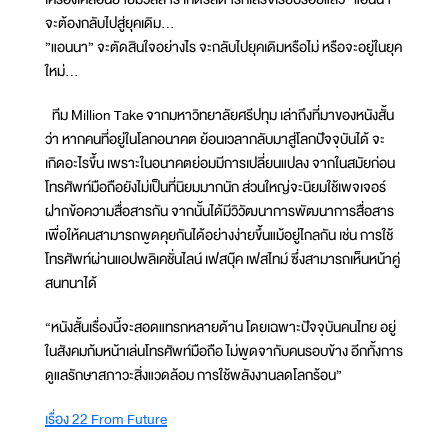
จะต้องกลับไปสู่ยุคเดิม…
”แอนนา” จะตัดสินใจอย่างไร จะกลับไปยุคเดิมหรือไม่ หรือจะอยู่ในยุค
ใหม่...
ทีม Million Take จากมหาวิทยาลัยศรีปทุม เล่าถึงที่มาของหนังสั้น
ว่า หากคนที่อยู่ในโลกอนาคต ย้อนเวลากลับมาสู่โลกปัจจุบันได้ จะ
เกิดอะไรขึ้น เพราะในอนาคตย่อมมีการเปลี่ยนแปลง จากในสมัยก่อน
โทรศัพท์มือถือยังไม่เป็นที่นิยมมากนัก ส่วนใหญ่จะนิยมใช้เพจเจอร์
ฝากข้อความสื่อสารกัน จากนั้นได้มีวิวัฒนาการพัฒนาการสื่อสาร
เพื่อให้คนสามารถพูดคุยกันได้อย่างง่ายขึ้นแม้อยู่ไกลกัน เช่น การใช้
โทรศัพท์ผ่านแอปพลิเคชั่นไลน์ เฟสบุ๊ค เฟสไทม์ ซึ่งสามารถเห็นหน้าคู่
สนทนาได้
“หนังสั้นเรื่องนี้จะสอดแทรกหลายด้าน โดยเฉพาะปัจจุบันคนไทย อยู่
ในสังคมก้มหน้าเล่นโทรศัพท์มือถือ ไม่พูดจากับคนรอบข้าง อีกทั้งการ
ดูแลรักษาสภาวะสิ่งแวดล้อม การใช้พลังงานลดโลกร้อน”
เรื่อง 22 From Future