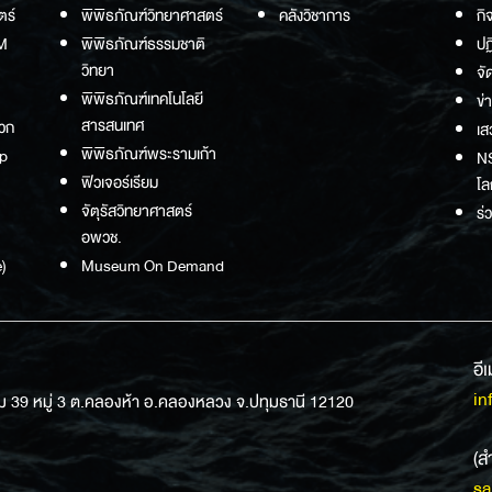
ตร์
พิพิธภัณฑ์วิทยาศาสตร์
คลังวิชาการ
กิ
M
พิพิธภัณฑ์ธรรมชาติ
ปฏ
วิทยา
จั
พิพิธภัณฑ์เทคโนโลยี
ข่
สารสนเทศ
วก
เส
พิพิธภัณฑ์พระรามเก้า
p
NS
ฟิวเจอร์เรียม
โล
จัตุรัสวิทยาศาสตร์
ร่
อพวช.
)
Museum On Demand
อี
in
ม 39 หมู่ 3 ต.คลองห้า อ.คลองหลวง จ.ปทุมธานี 12120
(ส
sa