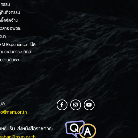
จกรรม
ิทินกิจกรรม
ดซื้อจัดจ้าง
าวสาร อพวช.
วนา
M Experience | เปิด
กประสบการณ์วิทย์
วมงานกับเรา
เมล
fo@nsm.or.th
ำหรับรับ-ส่งหนังสือราชการ)
raban@nsm.or.th