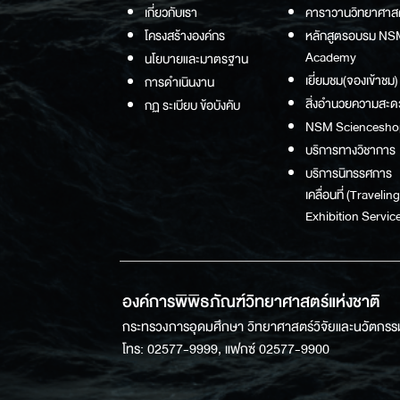
เกี่ยวกับเรา
คาราวานวิทยาศาส
โครงสร้างองค์กร
หลักสูตรอบรม NS
Academy
นโยบายและมาตรฐาน
เยี่ยมชม(จองเข้าชม)
การดำเนินงาน
สิ่งอำนวยความสะด
กฏ ระเบียบ ข้อบังคับ
NSM Sciencesho
บริการทางวิชาการ
บริการนิทรรศการ
เคลื่อนที่ (Traveling
Exhibition Service
องค์การพิพิธภัณฑ์วิทยาศาสตร์แห่งชาติ
กระทรวงการอุดมศึกษา วิทยาศาสตร์วิจัยและนวัตกรร
โทร: 02577-9999, แฟกซ์ 02577-9900