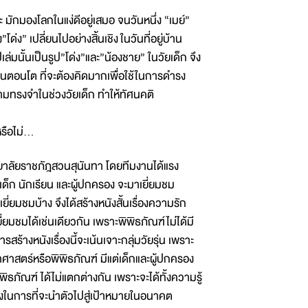
ักมองโลกในแง่ดีอยู่เสมอ จนวันหนึ่ง “เมย์”
” เปลี่ยนไปอย่างสิ้นเชิง ในวันที่อยู่บ้าน
ูปเล่มนั้นเป็นรูป”โด่ง”และ”น้องชาย” ในวัยเด็ก จึง
อนตอนโต ที่จะต้องคิดมากเพื่อใช้ในการดำรง
ความทรงจำในช่วงวัยเด็ก ทำให้ทัศนคติ
ือไม่...
าลัยราชภัฎสวนสุนันทา โดยทีมงานได้แรง
เด็ก นักเรียน และผู้ปกครอง จะมาเยี่ยมชม
ยี่ยมชมบ้าง จึงได้สร้างหนังสั้นเรื่องความรัก
ี่ยมชมได้เช่นเดียวกัน เพราะพิพิธภัณฑ์ไม่ได้มี
้างหนังเรื่องนี้จะเน้นเจาะกลุ่มวัยรุ่น เพราะ
ยาศาสตร์หรือพิพิธภัณฑ์ มีแต่เด็กและผู้ปกครอง
พิธภัณฑ์ ได้ไม่แตกต่างกัน เพราะจะได้ทั้งความรู้
งในการที่จะนำตัวไปสู่เป้าหมายในอนาคต