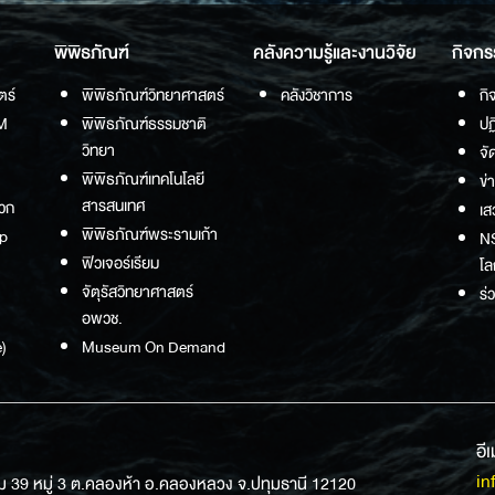
พิพิธภัณฑ์
คลังความรู้และงานวิจัย
กิจกร
ตร์
พิพิธภัณฑ์วิทยาศาสตร์
คลังวิชาการ
กิ
M
พิพิธภัณฑ์ธรรมชาติ
ปฏ
วิทยา
จั
พิพิธภัณฑ์เทคโนโลยี
ข่
สารสนเทศ
วก
เส
พิพิธภัณฑ์พระรามเก้า
p
NS
ฟิวเจอร์เรียม
โล
จัตุรัสวิทยาศาสตร์
ร่
อพวช.
)
Museum On Demand
อี
in
ม 39 หมู่ 3 ต.คลองห้า อ.คลองหลวง จ.ปทุมธานี 12120