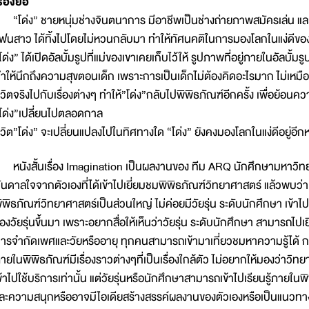
รื่องย่อ
โด่ง” ชายหนุ่มช่างจินตนาการ มีอาชีพเป็นช่างถ่ายภาพสมัครเล่น และ ม
ฟนสาว ได้ทิ้งไปโดยไม่หวนกลับมา ทำให้ทัศนคติในการมองโลกในแง่ดีของ”โด่ง
โด่ง” ได้เปิดอัลบั้มรูปที่แม่ของเขาเคยเก็บไว้ให้ รูปภาพที่อยู่ภายในอัลบั้มร
ำให้นึกถึงความสุขตอนเด็ก เพราะการเป็นเด็กไม่ต้องคิดอะไรมาก ไม่เหมื
ีวิตจริงไปกับเรื่องต่างๆ ทำให้”โด่ง”กลับไปพิพิธภัณฑ์อีกครั้ง เพื่อย้อน
โด่ง”เปลี่ยนไปตลอดกาล
ีวิต”โด่ง” จะเปลี่ยนแปลงไปในทิศทางใด “โด่ง” ยังคงมองโลกในแง่ดีอยู่อีกหร
นังสั้นเรื่อง Imagination เป็นผลงานของ ทีม ARQ นักศึกษามหาวิทย
ันดาลใจจากตัวเองที่ได้เข้าไปเยี่ยมชมพิพิธภัณฑ์วิทยาศาสตร์ แล้วพบว่า
ิพิธภัณฑ์วิทยาศาสตร์เป็นส่วนใหญ่ ไม่ค่อยมีวัยรุ่น ระดับนักศึกษา เข้าไปเ
องวัยรุ่นขึ้นมา เพราะอยากสื่อให้เห็นว่าวัยรุ่น ระดับนักศึกษา สามารถไปเย
ารจำกัดเพศและวัยหรืออายุ ทุกคนสามารถเข้ามาเที่ยวชมหาความรู้ได้ การสร
ายในพิพิธภัณฑ์มีเรื่องราวต่างๆที่เป็นเรื่องใกล้ตัว ไม่อยากให้มองว่าวิท
ข้าไปใช้บริการเท่านั้น แต่วัยรุ่นหรือนักศึกษาสามารถเข้าไปเรียนรู้ภายในพิ
ละความสนุกหรืออาจมีไอเดียสร้างสรรค์ผลงานของตัวเองหรือเป็นแนวทา