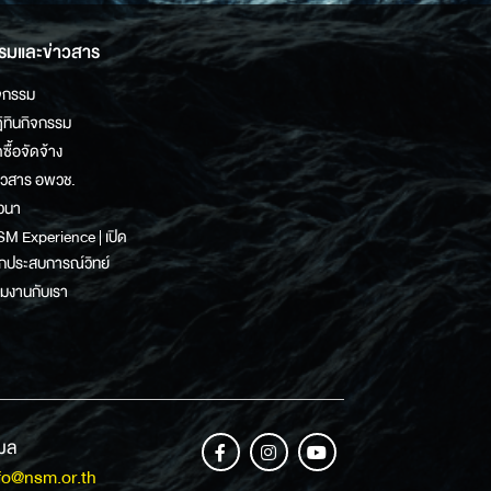
รมและข่าวสาร
จกรรม
ิทินกิจกรรม
ดซื้อจัดจ้าง
าวสาร อพวช.
วนา
M Experience | เปิด
กประสบการณ์วิทย์
วมงานกับเรา
เมล
fo@nsm.or.th