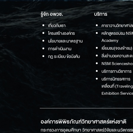
รู้จัก อพวช.
บริการ
เกี่ยวกับเรา
คาราวานวิทยาศาส
โครงสร้างองค์กร
หลักสูตรอบรม NS
Academy
นโยบายและมาตรฐาน
เยี่ยมชม(จองเข้าชม)
การดำเนินงาน
สิ่งอำนวยความสะด
กฏ ระเบียบ ข้อบังคับ
NSM Sciencesho
บริการทางวิชาการ
บริการนิทรรศการ
เคลื่อนที่ (Traveling
Exhibition Service
องค์การพิพิธภัณฑ์วิทยาศาสตร์แห่งชาติ
กระทรวงการอุดมศึกษา วิทยาศาสตร์วิจัยและนวัตกรร