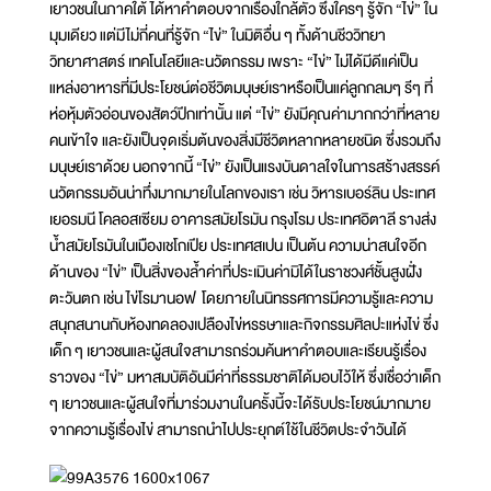
เยาวชนในภาคใต้ ได้หาคำตอบจากเรื่องใกล้ตัว ซึ่งใครๆ รู้จัก “ไข่” ใน
มุมเดียว แต่มีไม่กี่คนที่รู้จัก “ไข่” ในมิติอื่น ๆ ทั้งด้านชีววิทยา
วิทยาศาสตร์ เทคโนโลยีและนวัตกรรม เพราะ “ไข่” ไม่ได้มีดีแค่เป็น
แหล่งอาหารที่มีประโยชน์ต่อชีวิตมนุษย์เราหรือเป็นแค่ลูกกลมๆ รีๆ ที่
ห่อหุ้มตัวอ่อนของสัตว์ปีกเท่านั้น แต่ “ไข่” ยังมีคุณค่ามากกว่าที่หลาย
คนเข้าใจ และยังเป็นจุดเริ่มต้นของสิ่งมีชีวิตหลากหลายชนิด ซึ่งรวมถึง
มนุษย์เราด้วย นอกจากนี้ “ไข่” ยังเป็นแรงบันดาลใจในการสร้างสรรค์
นวัตกรรมอันน่าทึ่งมากมายในโลกของเรา เช่น วิหารเบอร์ลิน ประเทศ
เยอรมนี โคลอสเซียม อาคารสมัยโรมัน กรุงโรม ประเทศอิตาลี รางส่ง
น้ำสมัยโรมันในเมืองเชโกเปีย ประเทศสเปน เป็นต้น ความน่าสนใจอีก
ด้านของ “ไข่” เป็นสิ่งของล้ำค่าที่ประเมินค่ามิได้ในราชวงศ์ชั้นสูงฝั่ง
ตะวันตก เช่น ไข่โรมานอฟ โดยภายในนิทรรศการมีความรู้และความ
สนุกสนานกับห้องทดลองเปลืองไข่หรรษาและกิจกรรมศิลปะแห่งไข่ ซึ่ง
เด็ก ๆ เยาวชนและผู้สนใจสามารถร่วมค้นหาคำตอบและเรียนรู้เรื่อง
ราวของ “ไข่” มหาสมบัติอันมีค่าที่ธรรมชาติได้มอบไว้ให้ ซึ่งเชื่อว่าเด็ก
ๆ เยาวชนและผู้สนใจที่มาร่วมงานในครั้งนี้จะได้รับประโยชน์มากมาย
จากความรู้เรื่องไข่ สามารถนำไปประยุกต์ใช้ในชีวิตประจำวันได้