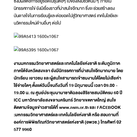
ซึ่งมีผลต่อการอยู่รอดในรุ่นต่อๆ ไปของสิ่งมีชีวิตนั้น ๆ ภายใน
นิทรรศการไข่ ยังมีเรื่องราวที่น่าสนใจอีกมาก ซึ่งจะช่วยสร้างแรง
บันดาลใจในการเรียนรู้และต่อยอดไปสู่วิทยาศาสตร์ เทคโนโลยีและ
นวัตกรรมใหม่ด้านอื่นๆ ต่อไป
งานมหกรรมวิทยาศาสตร์และเทคโนโลยีแห่งชาติ ระดับภูมิภาค
ภาคใต้จังหวัดสงขลา ยังมีนิทรรศการที่น่าสนใจอีกมากมาย โดย
นักเรียน เยาวชน และผู้สนใจสามารถเข้าชมงานได้โดยไม่เสียค่า
ใช้จ่ายใดๆ ตั้งแต่วันนี้จนถึงวันที่ 19 มิถุนายนนี้ เวลา 09.00 -
19.00 น. ณ ศูนย์ประชุมนานาชาติฉลองสิริราชสมบัติครบ 60 ปี
ICC มหาวิทยาลัยสงขลานครินทร์ วิทยาเขตหาดใหญ่ สนใจ
ติดตามข้อมูลข่าวสารได้ที่ www.nsm.or.th และ FACEBOOK
:มหกรรมวิทยาศาสตร์และเทคโนโลยีแห่งชาติ หรือ สอบถามที่
องค์การพิพิธภัณฑ์วิทยาศาสตร์แห่งชาติ (อพวช.) โทรศัพท์ 02
577 9960