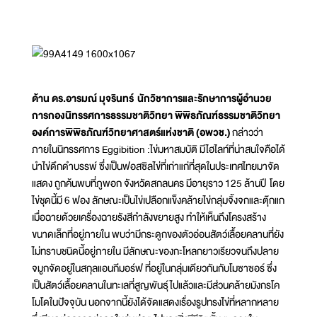
ด้าน ดร.อารมณ์ มุจรินทร์ นักวิชาการและรักษาการผู้อำนวย
การกองนิทรรศการธรรมชาติวิทยา พิพิธภัณฑ์ธรรมชาติวิทยา
องค์การพิพิธภัณฑ์วิทยาศาสตร์แห่งชาติ (อพวช.)
กล่าวว่า
ภายในนิทรรศการ Eggibition :ไข่มหาสมบัติ มีไฮไลท์ที่น่าสนใจคือได้
นำไข่ดึกดำบรรพ์ ซึ่งเป็นฟอสซิลไข่ที่เก่าแก่ที่สุดในประเทศไทยมาจัด
แสดง ถูกค้นพบที่ภูพอก จังหวัดสกลนคร มีอายุราว 125 ล้านปี โดย
ไข่ชุดนี้มี 6 ฟอง ลักษณะเป็นไข่เปลือกแข็งคล้ายไข่กลุ่มจิ้งจกและตุ๊กแก
เมื่อฉายด้วยเครื่องฉายรังสีกำลังขยายสูง ทำให้เห็นถึงโครงสร้าง
ขนาดเล็กที่อยู่ภายใน พบว่ามีกระดูกของตัวอ่อนสัตว์เลื้อยคลานที่ยัง
ไม่ทราบชนิดนี้อยู่ภายใน มีลักษณะของกะโหลกยาวเรียวจนถึงปลาย
จมูกจัดอยู่ในสกุลแอนกีมอร์ฟ ที่อยู่ในกลุ่มเดียวกันกับโมซาซอร์ ซึ่ง
เป็นสัตว์เลื้อยคลานในทะเลที่สูญพันธุ์ไปแล้วและมีส่วนคล้ายมังกรโค
โมโดในปัจจุบัน นอกจากนี้ยังได้จัดแสดงเรื่องรูปทรงไข่ที่หลากหลาย