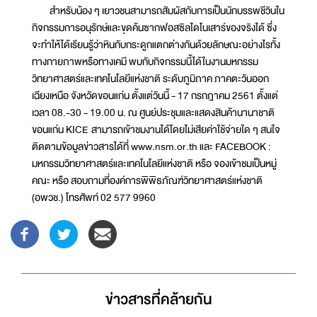
สำหรับน้อง ๆ เยาวชนสามารถสัมผัสกับการเป็นนักบรรพชีวินใน
กิจกรรมการอนุรักษ์และขุดค้นซากฟอสซิลไดโนเสาร์ของจริงได้ ซึ่ง
จะทำให้ได้เรียนรู้ว่าหินกับกระดูกแตกต่างกันด้วยลักษณะอย่างไรทั้ง
ทางกายภาพหรือทางเคมี พบกับกิจกรรมนี้ได้ในงานมหกรรม
วิทยาศาสตร์และเทคโนโลยีแห่งชาติ ระดับภูมิภาค ภาคตะวันออก
เฉียงเหนือ จังหวัดขอนแก่น ตั้งแต่วันนี้ - 17 กรกฎาคม 2561 ตั้งแต่
เวลา 08.-30 - 19.00 น. ณ ศูนย์ประชุมและแสดงสินค้านานาชาติ
ขอนแก่น KICE สามารถเข้าชมงานได้โดยไม่เสียค่าใช้จ่ายใด ๆ สนใจ
ติดตามข้อมูลข่าวสารได้ที่ www.nsm.or.th และ FACEBOOK :
มหกรรมวิทยาศาสตร์และเทคโนโลยีแห่งชาติ หรือ จองเข้าชมเป็นหมู่
คณะ หรือ สอบถามที่องค์การพิพิธภัณฑ์วิทยาศาสตร์แห่งชาติ
(อพวช.) โทรศัพท์ 02 577 9960
ข่าวสารที่่คล้ายกัน