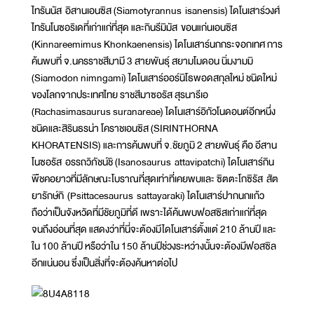
ไทรันนัส อิสานเอนซิส (Siamotyrannus isanensis) ไดโนเสาร์วงศ์
ไทรันโนซอริเดที่เก่าแก่ที่สุด และกินรีมิมัส ขอนแก่นเอนซิส
(Kinnareemimus Khonkaenensis) ไดโนเสาร์นกกระจอกเทศ การ
ค้นพบที่ จ.นครราชสีมามี 3 สายพันธุ์ สยามโมดอน นิ่มงามมิ
(Siamodon nimngami) ไดโนเสาร์ออร์นิโธพอดสกุลใหม่ ชนิดใหม่
ของโลกจากประเทศไทย ราชสีมาซอรัส สุรนารีเอ
(Rachasimasaurus suranareae) ไดโนเสาร์อิกัวโนดอนต์อีกหนึ่ง
ชนิดและสิรินธรน่า โคราชเอนซิส (SIRINTHORNA
KHORATENSIS) และการค้นพบที่ จ.ชัยภูมิ 2 สายพันธุ์ คือ อีสาน
โนซอรัส อรรถวิภัชน์ชิ (Isanosaurus attavipatchi) ไดโนเสาร์กิน
พืชคอยาวที่มีลักษณะโบราณที่สุดเท่าที่เคยพบและ ซิตตะโกซิรัส สัต
ยารักษ์กิ (Psittacesaurus sattayaraki) ไดโนเสาร์ปากนกแก้ว
ถือว่าเป็นจังหวัดที่มีชัยภูมิที่ดี เพราะได้ค้นพบฟอสซิสเก่าแก่ที่สุด
จนถึงอ่อนที่สุด แสดงว่าที่นี่จะต้องมีไดโนเสาร์ตั้งแต่ 210 ล้านปี และ
ใน 100 ล้านปี หรือว่าใน 150 ล้านปีช่วงระหว่างนั้นจะต้องมีฟอสซิล
อีกแน่นอน ซึ่งเป็นสิ่งที่จะต้องค้นหาต่อไป