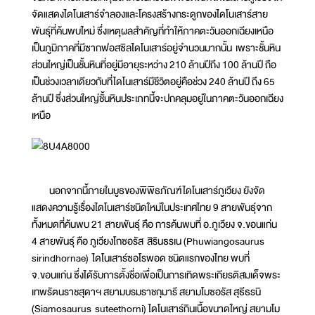
จัดแสดงไดโนเสาร์จำลองและโครงสร้างกระดูกของไดโนเสาร์สาย
พันธุ์ที่ค้นพบใหม่ ซึ่งเหตุผลสำคัญที่ทำให้ภาคตะวันออกเฉียงเหนือ
เป็นภูมิภาคที่มีซากฟอสซิลไดโนเสาร์อยู่จำนวนมากนั้น เพราะชั้นหิน
ส่วนใหญ่เป็นชั้นหินที่อยู่มีอายุระหว่าง 210 ล้านปีถึง 100 ล้านปี ถือ
เป็นช่วงเวลาเดียวกับที่ไดโนเสาร์มีชีวิตอยู่คือช่วง 240 ล้านปี ถึง 65
ล้านปี ซึ่งส่วนใหญ่ชั้นหินประเภทนี้จะปกคลุมอยู่ในภาคตะวันออกเฉียง
เหนือ
นอกจากนี้ภายในบูธของพิพิธภัณฑ์ไดโนเสาร์ภูเวียง ยังจัด
แสดงความรู้เรื่องไดโนเสาร์ชนิดใหม่ในประเทศไทย 9 สายพันธุ์จาก
ทั้งหมดที่ค้นพบ 21 สายพันธุ์ คือ การค้นพบที่ อ.ภูเวียง จ.ขอนแก่น
4 สายพันธุ์ คือ ภูเวียงโกซอรัส สิรินธรเน (Phuwiangosaurus
sirindhornae) ไดโนเสาร์ซอโรพอด ชนิดแรกของไทย พบที่
จ.ขอนแก่น ซึ่งได้รับการตั้งชื่อเพื่อเป็นการเทิดพระเกียรติสมเด็จพระ
เทพรัตนราชสุดาฯ สยามบรมราชกุมารี สยามโมซอรัส สุธีธรนิ
(Siamosaurus suteethorni) ไดโนเสาร์กินเนื้อขนาดใหญ่ สยามโม