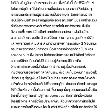
ใกล้เคียงในภูมิภาคอีกหลายหน่วยงาน ซึ่งหนึ่งในนั้นคือ พิพิธภัณฑ์
ไดโนเสาร์ภูเวียง ที่ได้สร้างความตื่นเต้นและสนุกสนานให้แก่น้อง ๆ
เยาวชนและประชาชนผู้มาร่วมงานเป็นอย่างมาก โดยเยาวชนจะได้
เรียนรู้อีกหนึ่งศาสตร์สำคัญนั่นคือเรื่องธรณีวิทยาในประเทศไทย รวม
ถึงเรื่องราวของการขุดค้นฟอสซิลซากไดโนเสาร์ของจริง ซึ่งเป็น
กิจกรรมที่เยาวชนได้ลงมือทำและให้ความสนใจมากเช่นกัน ด้าน
น.ส.กมลลักษณ์ วงษ์โก นักธรณีวิทยาชำนาญการ ศูนย์ศึกษาวิจัย
และพิพิธภัณฑ์ไดโนเสาร์ สำนักงานทรัพยากรธรณีเขต 2 (ขอนแก่น)
กรมทรัพยากรธรณี กล่าวว่า เนื่องจากธรณีวิทยาคือ 1 ใน 5 ของ
science pure ซึ่งประกอบไปด้วยคณิตศาสตร์ เคมี ฟิสิกส์ ชีววิทยา
และธรณีวิทยาที่คนทั่วไปมักไม่ค่อยรู้จักว่าธรณีวิทยาคือ
วิทยาศาสตร์แขนงหนึ่งที่เป็นมากกว่าความรู้เรื่องหินแร่และยัง
เกี่ยวข้องกับเรื่องของซากดึกดำบรรพ์ ซึ่งจะได้เห็นวิวัฒนาการของสิ่ง
มีชีวิตนั้นๆ ที่สูญพันธ์ไปแล้ว โดยมีกระบวนการตั้งแต่ ขุดยังไง ขุดค้น
เสร็จต้องนำมาเข้าห้องแล็ป เพื่อการอนุรักษ์ ซ่อมแซมตัวอย่างกระดูก
ให้เป็นชิ้นจริง จากนั้นต้องลองนำชิ้นกระดูกนั้นๆ มาประกอบกันขึ้นเป็น
โครงชิ้นกระดูกและนำไปสู่การ reconstruct คือการให้เนื้อหนังกับ
โครงสร้างกระดูก แล้วขึ้นรูปร่างลักษณะด้วยหลักวิทยาศาสตร์ไม่ใช่
จินตนาการโดยไร้เหตุผล โดยในครั้งนี้พิพิธภัณฑ์ไดโนเสาร์ภูเวียง ได้