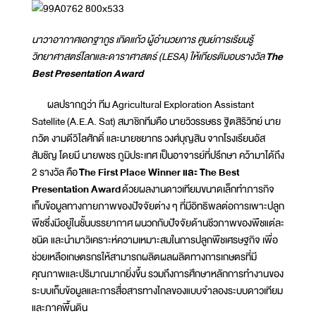
นาวาอากาศเอกฐากูร เกิดแก้ว ผู้อำนวยการ ศูนย์การเรียนรู้
วิทยาศาสตร์โลกและดาราศาสตร์ (LESA) ให้เกียรติมอบรางวัล
The
Best Presentation Award
ผลปรากฎว่า ทีม Agricultural Exploration Assistant
Satellite (A.E.A. Sat) สมาชิกทีมคือ นายวิวรรษธร ฐิตสิริวิทย์ นาย
ภวัต งามดีวิไลศักดิ์ และนายชยากร วงศ์บุญสิน จากโรงเรียนอัส
สัมชัญ โดยมี นายพชร ภูมิประเทศ เป็นอาจารย์ที่ปรึกษา คว้ามาได้ถึง
2 รางวัล คือ
The First Place Winner และ The Best
Presentation Award
ด้วยผลงานดาวเทียมขนาดเล็กทำภารกิจ
เก็บข้อมูลทางกายภาพของปัจจัยต่าง ๆ ที่มีอิทธิพลต่อการเพาะปลูก
พืชซึ่งมีอยู่ในชั้นบรรยากาศ ผนวกกับปัจจัยด้านชีวภาพของพืชแต่ละ
ชนิด และนำมาวิเคราะห์ความเหมาะสมในการปลูกพืชเศรษฐกิจ เพื่อ
ช่วยเหลือเกษตรกรให้สามารถผลิตผลผลิตทางการเกษตรที่มี
คุณภาพและปริมาณมากยิ่งขึ้น รวมถึงการศึกษาหลักการทำงานของ
ระบบเก็บข้อมูลและการสื่อสารทางไกลของแบบจำลองระบบดาวเทียม
และภาคพื้นดิน