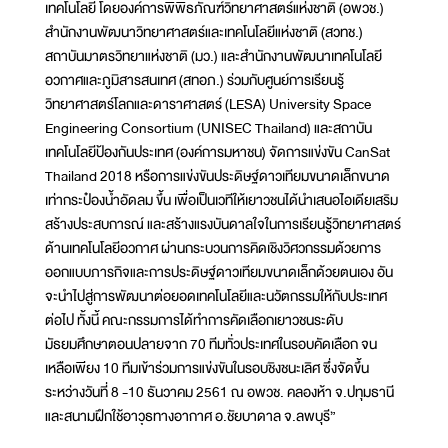
เทคโนโลยี โดยองค์การพิพิธภัณฑ์วิทยาศาสตร์แห่งชาติ (อพวช.)
สำนักงานพัฒนาวิทยาศาสตร์และเทคโนโลยีแห่งชาติ (สวทช.)
สถาบันมาตรวิทยาแห่งชาติ (มว.) และสำนักงานพัฒนาเทคโนโลยี
อวกาศและภูมิสารสนเทศ (สทอภ.) ร่วมกับศูนย์การเรียนรู้
วิทยาศาสตร์โลกและดาราศาสตร์ (LESA) University Space
Engineering Consortium (UNISEC Thailand) และสถาบัน
เทคโนโลยีป้องกันประเทศ (องค์การมหาชน) จัดการแข่งขัน CanSat
Thailand 2018 หรือการแข่งขันประดิษฐ์ดาวเทียมขนาดเล็กขนาด
เท่ากระป๋องน้ำอัดลม ขึ้น เพื่อเป็นเวทีให้เยาวชนได้นำเสนอไอเดียเสริม
สร้างประสบการณ์ และสร้างแรงบันดาลใจในการเรียนรู้วิทยาศาสตร์
ด้านเทคโนโลยีอวกาศ ผ่านกระบวนการคิดเชิงวิศวกรรมด้วยการ
ออกแบบภารกิจและการประดิษฐ์ดาวเทียมขนาดเล็กด้วยตนเอง อัน
จะนำไปสู่การพัฒนาต่อยอดเทคโนโลยีและนวัตกรรมให้กับประเทศ
ต่อไป ทั้งนี้ คณะกรรมการได้ทำการคัดเลือกเยาวชนระดับ
มัธยมศึกษาตอนปลายจาก 70 ทีมทั่วประเทศในรอบคัดเลือก จน
เหลือเพียง 10 ทีมเข้าร่วมการแข่งขันในรอบชิงชนะเลิศ ซึ่งจัดขึ้น
ระหว่างวันที่ 8 -10 ธันวาคม 2561 ณ อพวช. คลองห้า จ.ปทุมธานี
และสนามฝึกใช้อาวุธทางอากาศ อ.ชัยบาดาล จ.ลพบุรี”