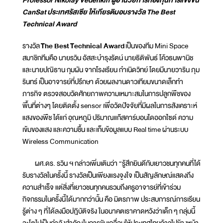
CanSat ประเทศรัสเซีย ให้เกียรติมอบรางวัล The Best
Technical Award
รางวัล
The Best Technical Award
เป็นของทีม Mini Space
สมาชิกทีมคือ นายรวิน อัสสะบำรุงรัตน์ นายธิติพันธ์ โค้วธนพานิช
และนายปณิธาน กุมผัน จากโรงเรียน กำเนิดวิทย์ โดยมีนายวาริน ภุม
รินทร์ เป็นอาจารย์ที่ปรึกษา ด้วยผลงานดาวเทียมขนาดเล็กทำ
ภารกิจ ตรวจสอบวัดศักยภาพความเหมาะสมในการปลูกพืชของ
พื้นที่ต่างๆ โดยติดตั้ง sensor เพื่อวัดปัจจัยที่มีผลในการสังเคราะห์
แสงของพืช ได้แก่ อุณหภูมิ ปริมาณแก๊สคาร์บอนไดออกไซด์ ความ
เข้มของแสง และความชื้น และเก็บข้อมูลแบบ Real time ผ่านระบบ
Wireless Communication
ผศ.ดร. รวิน ฯ กล่าวเพิ่มเติมว่า “รู้สึกยินดีกับเยาวชนทุกคนที่ได้
รับรางวัลในครั้งนี้ รางวัลเป็นเพียงแรงจูงใจ เป็นสัญลักษณ์แสดงถึง
ความสำเร็จ แต่สิ่งที่เยาวชนทุกคนรวมถึงครูอาจารย์ที่เข้าร่วม
กิจกรรมในครั้งนี้ได้มากกว่านั้น คือ มิตรภาพ ประสบการณ์การเรียน
รู้ต่าง ๆ ที่ได้ลงมือปฎิบัติจริง ในอนาคตเราคาดหวังว่าเด็ก ๆ กลุ่มนี้
จะโตไปเป็นกำลังสำคัญในการขับเคลื่อนให้ประเทศไทยก้าวไปข้างหน้า