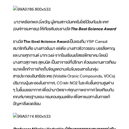
นาวาตรีเอกพล มิ่งขวัญ ผู้แทนสถาบันเทคโนโลยีป้องกันประเทศ
(องค์การมหาชน)
ให้เกียรติมอบรางวัล
The Best Science Award
รางวัล
The Best Science Award
เป็นของทีม YSP Cansat
สมาชิกทีมคือ นางสาวอันนา แซ่เตีย นางสาวธิวาวรรณ บรรลือหาญ
และนายศุภกานต์ มาทะวงษ์ จากโรงเรียนยโสธรพิทยาคม โดยมี
นางสาวสุภาพร สุดบนิด เป็นอาจารย์ที่ปรึกษา ด้วยผลงานดาวเทียม
ขนาดเล็กทำภารกิจเก็บข้อมูลความเข้มข้นของสารในกลุ่ม
สารประกอบอินทรีย์ระเหย (Volatile Oranic Compounds, VOCs)
ปริมาณฝุ่นละอองในอากาศ, CO และ NO2 ในระดับชั้นความสูงต่าง
ๆ ในชั้นบรรยากาศ เพื่อนำมาวิเคราะห์คุณภาพอากาศ โดยเทียบกับ
เกณฑ์มาตรฐานของ กรมควบคุมมลพิษ เพื่อหาแนวทางในการแก้
ปัญหาสิ่งแวดล้อม
Professor Nikolay Vedenkin ผู้อำนวยการกองทุนการแข่งขัน