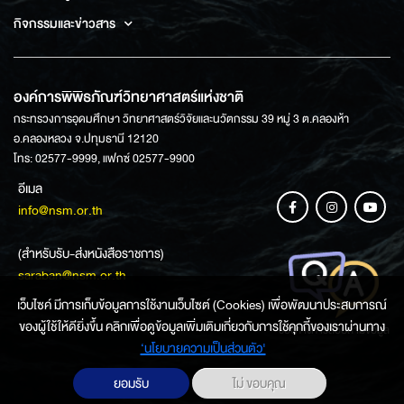
กิจกรรมและข่าวสาร
องค์การพิพิธภัณฑ์วิทยาศาสตร์แห่งชาติ
กระทรวงการอุดมศึกษา วิทยาศาสตร์วิจัยและนวัตกรรม 39 หมู่ 3 ต.คลองห้า
อ.คลองหลวง จ.ปทุมธานี 12120
โทร: 02577-9999, แฟกซ์ 02577-9900
อีเมล
info@nsm.or.th
(สำหรับรับ-ส่งหนังสือราชการ)
saraban@nsm.or.th
เว็บไซค์ มีการเก็บข้อมูลการใช้งานเว็บไซต์ (Cookies) เพื่อพัฒนาประสบการณ์
ของผู้ใช้ให้ดียิ่งขึ้น คลิกเพื่อดูข้อมูลเพิ่มเติมเกี่ยวกับการใช้คุกกี้ของเราผ่านทาง
ช่องทางการสอบถามข้อมูล
‘นโยบายความเป็นส่วนตัว'
ยอมรับ
ไม่ ขอบคุณ