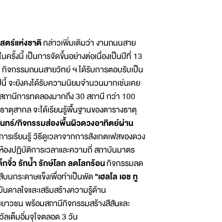
ตร์แห่งชาติ
กล่าวเพิ่มเติมว่า งานถนนสาย
ในครั้งนี้ เป็นการจัดขึ้นอย่างต่อเนื่องเป็นปีที่ 13
มา กิจกรรมถนนสายวิทย์ ฯ ได้รับการตอบรับเป็น
นปีนี้ จะยังคงได้รับความนิยมจำนวนมากเช่นเคย
ของสถานีการทดลองมากถึง 30 สถานี กว่า 100
รางธาตุสากล จะได้เรียนรู้พื้นฐานของตารางธาตุ
ทร์/กิจกรรมส่องพื้นผิวดวงอาทิตย์ผ่าน
มการเรียนรู้ วิธีดูเวลาจากการสังเกตเฟสของดวง
ี่ห้องปฏิบัติการเวลาและความถี่ สถาบันมาตร
ด็กจิ๋ว รักน้ำ รักษ์โลก ลดโลกร้อน
กิจกรรมลด
สีบนกระดาษแข็งเพื่อทำเป็นพัด
"เฮลโล เอช ทู
งบันดาลใจและเสริมสร้างความรู้ด้าน
ะเยาวชน พร้อมสถานีกิจกรรมสร้างสีสันและ
ต็มอิ่มจุใจตลอด 3 วัน