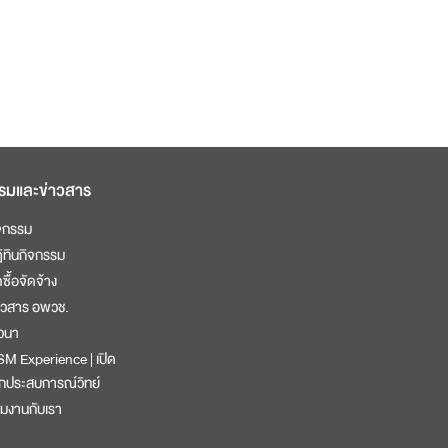
รมและข่าวสาร
จกรรม
ิทินกิจกรรม
ดซื้อจัดจ้าง
าวสาร อพวช.
วนา
M Experience | เปิด
กประสบการณ์วิทย์
วมงานกับเรา