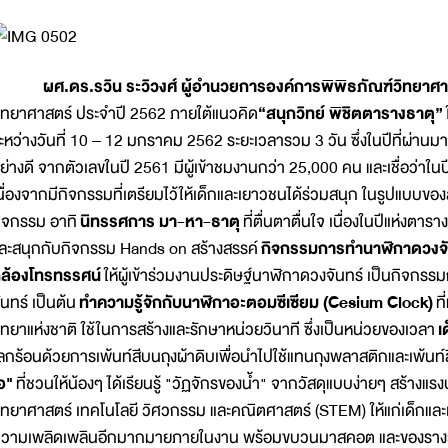
ศ.ดร.รวิน ระวิวงศ์ ผู้อำนวยการองค์การพิพิธภัณฑ์วิทยาศาส
ิทยาศาสตร์ ประจำปี 2562 ภายใต้แนวคิด
“สนุกวิทย์ พิชิตตารางธาตุ
”
ะหว่างวันที่ 10 – 12 มกราคม 2562 ระยะเวลารวม 3 วัน ซึ่งในปีที่ผ่าน
ย่างดี จากตัวเลขในปี 2561 มีผู้เข้าชมงานกว่า 25,000 คน และเชื่อว่าใ
นื่องจากมีกิจกรรมที่เตรียมไว้ให้เด็กและเยาวชนได้ร่วมสนุก ในรูปแบบ
ิจกรรม อาทิ
นิทรรศการ มา-หา-ธาตุ
ที่ตื่นตาตื่นใจ เนื่องในปีแห่งตา
ละสนุกกับกิจกรรม Hands on สร้างสรรค์
กิจกรรมการทำนาฬิกาดวงจัน
ล้องโทรทรรศน์
ให้ผู้เข้าร่วมงานประดิษฐ์นาฬิกาดวงจันทร์ เป็นกิจกรร
ันทร์ เป็นต้น
ทำความรู้จักกับนาฬิกาอะตอมซีเซียม (
Cesium Clock)
ท
ิทยาแห่งชาติ ใช้ในการสร้างและรักษาหน่วยวินาที ซึ่งเป็นหน่วยของเวลา
เ
ลกร้อนด้วยการเพ้นท์สีบนถุงผ้าดิบเพื่อนำไปใช้แทนถุงพลาสติกและเพ้นท์
อ"
ที่ชวนให้น้องๆ ได้เรียนรู้ "วัฏจักรของน้ำ" จากวัสดุแบบง่ายๆ สร้างแร
ิทยาศาสตร์ เทคโนโลยี วิศวกรรม และคณิตศาสตร์ (STEM) ให้แก่เด็กแล
วามเพลิดเพลินอีกมากมายภายในงาน พร้อมขบวนมาสคอต และของรางวัลเ