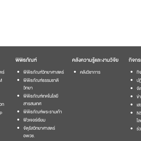
พิพิธภัณฑ์
คลังความรู้และงานวิจัย
กิจกร
ตร์
พิพิธภัณฑ์วิทยาศาสตร์
คลังวิชาการ
กิ
M
พิพิธภัณฑ์ธรรมชาติ
ปฏ
วิทยา
จั
พิพิธภัณฑ์เทคโนโลยี
ข่
สารสนเทศ
วก
เส
พิพิธภัณฑ์พระรามเก้า
p
NS
ฟิวเจอร์เรียม
โล
จัตุรัสวิทยาศาสตร์
ร่
อพวช.