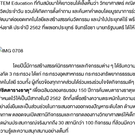
TEM Education ที่ทันสมัยมาให้เยาวชนได้เล็งเห็นว่า วิทยาศาสตร์ คณิต
ีวิตประจำวัน ชวนให้เกิดการตั้งคำถาม และค้นหาคำตอบโดยบูรณาการร่วมก
ัฒนาต่อยอดเทคโนโลยีและสร้างสรรค์นวัตกรรม และนำไปประยุกต์ใช้ พร
ห่งชาติ ประจำปี 2562 ที่พลเอกประยุทธ์ จันทร์โอชา นายกรัฐมนตรี ได้ให้
ดยปีนี้มีการสร้างสรรค์นิทรรศการและกิจกรรมต่าง ๆ ได้รับความร่
ังกัด 3 กระทรวง ได้แก่ กระทรวงอุตสาหกรรม กระทรวงทรัพยากรธรรมชา
ทคโนโลยี รวมทั้ง ผู้เกี่ยวข้องทุกภาคส่วนได้ร่วมแรงร่วมใจจัดกิจกรรมดี
ิชิตตารางธาตุ”
เพื่อเฉลิมฉลองครบรอบ 150 ปีการค้นพบตารางธาตุขอ
ำหนดไว้ให้เป็นปีสากลในปี 2562 อีกทั้งเพื่อสร้างความตระหนักในความ
ย่างยั่งยืนและเป็นส่วนช่วยในการเสนอทางออกของปัญหาระดับโลก ด้า
ุขภาพ
ตลอดจนเปิดสถานีกิจกรรมและการทดลองทางวิทยาศาสตร์ให้เด็กไทย
ิดผ่านประสบการณ์จริงมากถึง 30 สถานีกว่า 100 กิจกรรม ที่ล้วนมีความน
วามรู้และความสนุกสนานอย่างเต็มที่