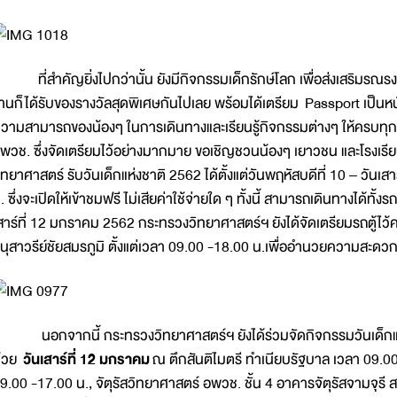
ี่สำคัญยิ่งไปกว่านั้น ยังมีกิจกรรมเด็กรักษ์โลก เพื่อส่งเสริมรณรง
านก็ได้รับของรางวัลสุดพิเศษกันไปเลย พร้อมได้เตรียม Passport เป็
วามสามารถของน้องๆ ในการเดินทางและเรียนรู้กิจกรรมต่างๆ ให้ครบทุกสถาน
พวช. ซึ่งจัดเตรียมไว้อย่างมากมาย ขอเชิญชวนน้องๆ เยาวชน และโรงเ
ิทยาศาสตร์ รับวันเด็กแห่งชาติ 2562 ได้ตั้งแต่วันพฤหัสบดีที่ 10 – วัน
. ซึ่งจะเปิดให้เข้าชมฟรี ไม่เสียค่าใช้จ่ายใด ๆ ทั้งนี้ สามารถเดินทางได้
สาร์ที่ 12 มกราคม 2562 กระทรวงวิทยาศาสตร์ฯ ยังได้จัดเตรียมรถตู้ไว
นุสาวรีย์ชัยสมรภูมิ ตั้งแต่เวลา 09.00 -18.00 น.เพื่ออำนวยความสะดวก
อกจากนี้ กระทรวงวิทยาศาสตร์ฯ ยังได้ร่วมจัดกิจกรรมวันเด็กแห่ง
้วย
วันเสาร์ที่ 12 มกราคม
ณ ตึกสันติไมตรี ทำเนียบรัฐบาล เวลา 09.0
9.00 -17.00 น., จัตุรัสวิทยาศาสตร์ อพวช. ชั้น 4 อาคารจัตุรัสจามจุรี