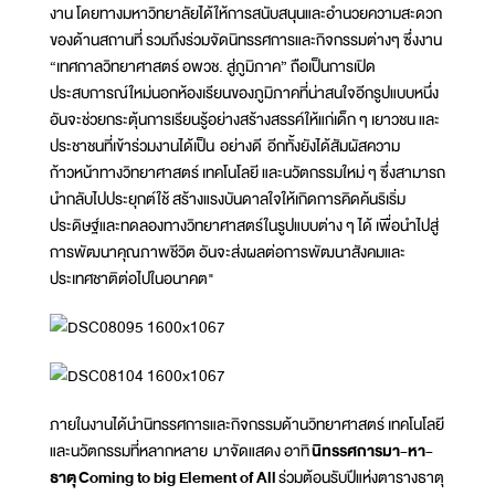
งาน โดยทางมหาวิทยาลัยได้ให้การสนับสนุนและอำนวยความสะดวก
ของด้านสถานที่ รวมถึงร่วมจัดนิทรรศการและกิจกรรมต่างๆ ซึ่งงาน
“เทศกาลวิทยาศาสตร์ อพวช. สู่ภูมิภาค” ถือเป็นการเปิด
ประสบการณ์ใหม่นอกห้องเรียนของภูมิภาคที่น่าสนใจอีกรูปแบบหนึ่ง
อันจะช่วยกระตุ้นการเรียนรู้อย่างสร้างสรรค์ให้แก่เด็ก ๆ เยาวชน และ
ประชาชนที่เข้าร่วมงานได้เป็น อย่างดี อีกทั้งยังได้สัมผัสความ
ก้าวหน้าทางวิทยาศาสตร์ เทคโนโลยี และนวัตกรรมใหม่ ๆ ซึ่งสามารถ
นำกลับไปประยุกต์ใช้ สร้างแรงบันดาลใจให้เกิดการคิดค้นริเริ่ม
ประดิษฐ์และทดลองทางวิทยาศาสตร์ในรูปแบบต่าง ๆ ได้ เพื่อนำไปสู่
การพัฒนาคุณภาพชีวิต อันจะส่งผลต่อการพัฒนาสังคมและ
ประเทศชาติต่อไปในอนาคต"
ภายในงานได้นำนิทรรศการและกิจกรรมด้านวิทยาศาสตร์ เทคโนโลยี
และนวัตกรรมที่หลากหลาย มาจัดแสดง อาทิ
นิทรรศการมา-หา-
ธาตุ
Coming to big Element of All
ร่วมต้อนรับปีแห่งตารางธาตุ