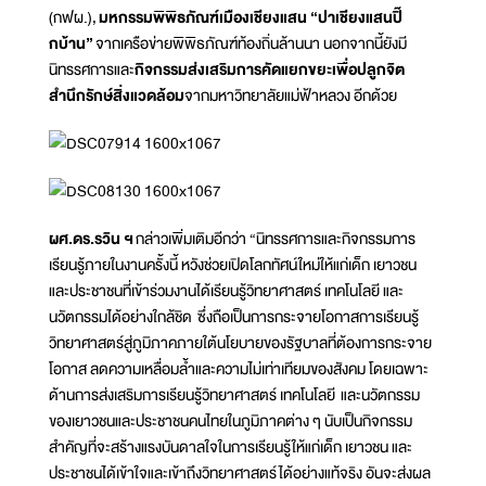
(กฟผ.),
มหกรรมพิพิธภัณฑ์เมืองเชียงแสน “ปาเชียงแสนปิ๊
กบ้าน”
จากเครือข่ายพิพิธภัณฑ์ท้องถิ่นล้านนา นอกจากนี้ยังมี
นิทรรศการและ
กิจกรรมส่งเสริมการคัดแยกขยะเพื่อปลูกจิต
สำนึกรักษ์สิ่งแวดล้อม
จากมหาวิทยาลัยแม่ฟ้าหลวง อีกด้วย
ผศ.ดร.รวิน ฯ
กล่าวเพิ่มเติมอีกว่า “นิทรรศการและกิจกรรมการ
เรียนรู้ภายในงานครั้งนี้ หวังช่วยเปิดโลกทัศน์ใหม่ให้แก่เด็ก เยาวชน
และประชาชนที่เข้าร่วมงานได้เรียนรู้วิทยาศาสตร์ เทคโนโลยี และ
นวัตกรรมได้อย่างใกล้ชิด ซึ่งถือเป็นการกระจายโอกาสการเรียนรู้
วิทยาศาสตร์สู่ภูมิภาคภายใต้นโยบายของรัฐบาลที่ต้องการกระจาย
โอกาส ลดความเหลื่อมล้ำและความไม่เท่าเทียมของสังคม โดยเฉพาะ
ด้านการส่งเสริมการเรียนรู้วิทยาศาสตร์ เทคโนโลยี และนวัตกรรม
ของเยาวชนและประชาชนคนไทยในภูมิภาคต่าง ๆ นับเป็นกิจกรรม
สำคัญที่จะสร้างแรงบันดาลใจในการเรียนรู้ให้แก่เด็ก เยาวชน และ
ประชาชนได้เข้าใจและเข้าถึงวิทยาศาสตร์ได้อย่างแท้จริง อันจะส่งผล