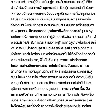
สากลและทำความรู้จักและเรียนรู้ขององค์ประกอบของธาตุในชีวิต
ประจำวัน,
นิทรรศการวิกฤตขยะ
ร่วมเรียนรู้และตระหนักถึงปัญหา
จากขยะ ,
นิทรรศการตะลุยอ้วนลงพุง
นิทรรศการที่พาทุกคนท่อง
ไปในร่างกายของเรา เพื่อปรับเปลี่ยนพฤติกรรมสู่การลดพุงเพื่อ
ร่างกายที่แข็งแรง จากสำนักงานกองทุนสนับสนุนการสร้างเสริมสุข
ภาพ (สสส.) ,
นิทรรศการสนุกกับอาชีพวิทยาศาสตร์ ( Enjoy
Science Careers)
ชวนมาทำรู้จักในอาชีพในสายงานด้าน STEM
พร้อมสร้างประสบการณ์และแนวทางสู่การก้าวสู่อาชีพในศตวรรษที่
21,
การแนะนำความรู้ด้านนิวเคลียร์และรังสี
รู้จักและทำความ
เข้าใจด้านเทคโนโลยีด้านนิวเคลียร์และรังสีที่ไม่ใช่เรื่องไกลตัวอีกต่อไป
จากสำนักงานปรมาณูเพื่อสันติ (ปส.) ,
การแนะนำถ่ายทอด
โครงการด้านวิทยาศาสตร์เทคโนโลยีและนวัตกรรม
มาร่วม
ถ่ายทอดสาระความรู้ด้านวิทยาศาสตร์เทคโนโลยีและนวัตกรรมสู่
ชุมชนในเขตภาคเหนือ เพื่อการพัฒนาและต่อยอดไปสู่ความยั่งยืน
จากศูนย์ประสานงานกระทรวงวิทยาศาสตร์และเทคโนโลยีประจำ
ภูมิภาค เขตภาคเหนือตอนบน (ศภว.1) ,
การแข่งขันเครื่องบิน
กระดาษพับ
ท้าทายทักษะและความสามารถ กับการประดิษฐ์เครื่อง
บินกระดาษให้ลอยตัวในอากาศได้นานที่สุด
,นวัตกรรมพลังงาน
ไฟฟ้าเพื่อชีวิตที่ดีกว่า
จากการไฟฟ้าฝ่ายผลิตแห่งประเทศไทย