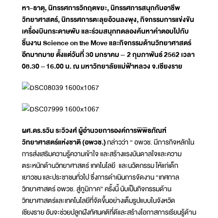
หา-ธาตุ, นิทรรศการวิกฤตขยะ, นิทรรศการสนุกกับอาชีพ
วิทยาศาสตร์, นิทรรศการตะลุยอ้วนลงพุง, กิจกรรมการแข่งขัน
เครื่องบินกระดาษพับ และร่วมสนุกทดลองค้นหาคำตอบไปกับ
ชิ้นงาน Science on the Move และกิจกรรมด้านวิทยาศาสตร์
อีกมากมาย ตั้งแต่วันที่ 30 มกราคม – 2 กุมภาพันธ์ 2562 เวลา
08.30 – 16.00 น. ณ มหาวิทยาลัยแม่ฟ้าหลวง จ.เชียงราย
ผศ.ดร.รวิน ระวิวงศ์ ผู้อำนวยการองค์การพิพิธภัณฑ์
วิทยาศาสตร์แห่งชาติ (อพวช.)
กล่าวว่า “ อพวช. มีภารกิจหลักใน
การส่งเสริมความรู้ความเข้าใจ และสร้างแรงบันดาลใจและความ
ตระหนักด้านวิทยาศาสตร์ เทคโนโลยี และนวัตกรรม ให้แก่เด็ก
เยาวชน และประชาชนทั่วไป ซึ่งการดำเนินการจัดงาน “เทศกาล
วิทยาศาสตร์ อพวช. สู่ภูมิภาค” ครั้งนี้ นับเป็นกิจกรรมด้าน
วิทยาศาสตร์และเทคโนโลยีที่จัดขึ้นอย่างเต็มรูปแบบในจังหวัด
เชียงราย อันจะช่วยปลูกฝังทัศนคติที่ดีและสร้างโอกาสการเรียนรู้ด้าน