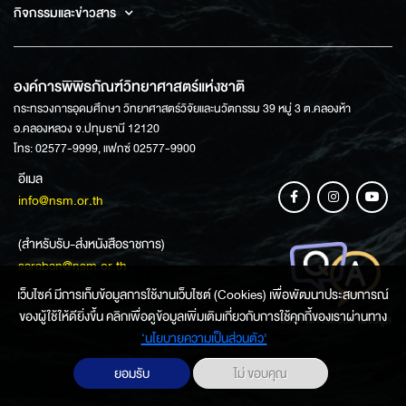
กิจกรรมและข่าวสาร
องค์การพิพิธภัณฑ์วิทยาศาสตร์แห่งชาติ
กระทรวงการอุดมศึกษา วิทยาศาสตร์วิจัยและนวัตกรรม 39 หมู่ 3 ต.คลองห้า
อ.คลองหลวง จ.ปทุมธานี 12120
โทร: 02577-9999, แฟกซ์ 02577-9900
อีเมล
info@nsm.or.th
(สำหรับรับ-ส่งหนังสือราชการ)
saraban@nsm.or.th
เว็บไซค์ มีการเก็บข้อมูลการใช้งานเว็บไซต์ (Cookies) เพื่อพัฒนาประสบการณ์
ของผู้ใช้ให้ดียิ่งขึ้น คลิกเพื่อดูข้อมูลเพิ่มเติมเกี่ยวกับการใช้คุกกี้ของเราผ่านทาง
ช่องทางการสอบถามข้อมูล
‘นโยบายความเป็นส่วนตัว'
ยอมรับ
ไม่ ขอบคุณ