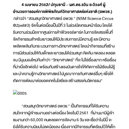
4 เมษายน 2562/ ปทุมธานี – ผศ.ดร.รวิน ระวิวงศ์ ผู้
อำนวยการองค์การพิพิธภัณฑ์วิทยาศาสตร์แห่งชาติ (อพวช.)
กล่าวว่า “สวนสนุกวิทยาศาสตร์ อพวช.” (NSM Science Circus
@Zpell#3) จัดขึ้นต่อเนื่องเป็นปีที่ 3 ในช่วงปิดเทอมหน้าร้อน โดยได้
รับความร่วมมือจากศูนย์การค้าฟิวเจอร์พาร์ค ในการจัดสรรพื้นที่
จัดกิจกรรมสำหรับเยาวชนให้มีประสบการณ์มีความรู้ และมีความ
เพลิดเพลินกับกระบวนการทางวิทยาศาสตร์ โดยนำกิจกรรมที่สร้าง
การมีส่วนร่วมให้กับเด็กและเยาวชนได้ร่วมสนุก คิดค้น ทดลอง ตลอด
จน มีมุมมองใหม่กับคำว่า “วิทยาศาสตร์” ที่จะไม่ใช่เรื่องยาก หรือเรื่อง
ที่น่าเบื่ออีกต่อไป พร้อมกับสร้างแรงบันดาลใจให้เกิดการใฝ่เรียนใฝ่รู้
และนำความรู้ทางวิทยาศาสตร์ไปบูรณาการกับศาสตร์อื่นๆ เพื่อให้
เกิดการพัฒนาต่อยอดเทคโนโลยีและสร้างสรรค์นวัตกรรม”
“สวนสนุกวิทยาศาสตร์ อพวช.” เป็นกิจกรรมที่ได้รับความ
สนใจจากผู้เข้าชมงานอย่างต่อเนื่อง โดยในปี 2561 ที่ผ่านมามีผู้เข้า
ชมงานกว่า 60,000 คนตลอดการจัดงาน 6 วัน และเชื่อว่าในปีนี้ จะ
ยังได้รับความนิยมไม่ลดน้อยลง เนื่องจากมีกิจกรรมที่เตรียมไว้ให้เด็ก