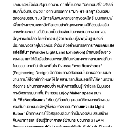
และเยาวชนได้ร่วมสนุกมากมาย ภายใต้แนวคิด “ปิดเทอมสร้างสรรค์
สนุกทั้งวันกับ อพวช.” อาทิ นิทรรศการ
“มา-หา-ธาตุ”
ร่วมเฉลิม
ฉลองครบรอบ 150 ปีการค้นพบตารางธาตุของดมีตรี เมนเดเลเยฟ
เพื่อสร้างความตระหนักถึงความสำคัญของธาตุเคมีที่ช่วยส่งเสริม
การพัฒนาอย่างยั่งยืนและเป็นส่วนช่วยในการเสนอทางออกของ
ปัญหาระดับโลก โดยทำความรู้จักและเรียนรู้ธาตุพื้นฐานองค์
ประกอบของธาตุในชีวิตประจำวัน ตัวอย่างนิทรรศการ
“ดินแดนแสง
แห่งสีสัน” (
Wonder Light Land Exhibition)
นำเสนอเรื่องราว
ของแสง และได้สัมผัสประสบการณ์สีสันแห่งแสงจากหลายแหล่งที่มา
ในบรรยากาศที่น่าตื่นตาตื่นใจ กิจกรรม
“ดาวเทียมจำลอง”
(Engineering Design) ฝึกทักษะทางวิศวกรรมในการออกแบบผล
งาน ภายใต้โจทย์ที่กำหนดให้ โดยสามารถปรับปรุงแก้ไขได้ตามความ
ต้องการ ผ่านการทดสอบซ้ำ จนเกิดการเรียนรู้ เข้าใจและมีมุมมอง
ทางวิศวกรรมมากขึ้น กิจกรรม
Enjoy Maker Space
สนุก
กับ
“หิ่งห้อยเรืองแสง”
เรียนรู้เกี่ยวกับคุณสมบัติของการเรืองแสง
ของสีผ่านการประดิษฐ์หิ่งห้อย กิจกรรม
“ดาบแห่งแสง
Light
Saber”
ฝึกทักษะการใช้วัสดุรอบตัวมาทำเป็นของเล่น เสริมสร้าง
จินตนาการและเรียนรู้วิทยาศาสตร์ผ่านกระบวนการ STEAM
กิจกรรม
“อาหารจานโป่ง”
มาทำความรู้จักกับ ดินโป่ง อันเป็นแหล่ง