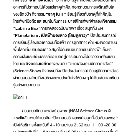
อาหารที่ประกอบไปด้วยแร่ธาตุสำคัญต่อกระบวนการเจริญเติบโต
ของสัตว์ป่า กิจกรรม
“ธาตุ ใน
IT”
เรียนรู้เกี่ยวกับธาตุที่สำคัญใน
โทรศัพท์มือถือ และสนุกไปกับการระบายสีโทรศัพท์จำลอง
กิจกรรม
“
Lab in a Box”
การทดลองฉบับพกพา เรื่อง สนุกกับ pH
“
Planetarium : เปิดฟ้ามองดาว (โดมดูดาว)”
เปิดประสบการณ์
การเรียนรู้เรื่องดวงดาวบนท้องฟ้า การดูทิศทาง ตำแหน่งของเราบน
พื้นโลกเทียบกับดวงดาว สนุกไปกับจินตนาการบนท้องฟ้า ค้นหา
ความฝันและสร้างสรรค์ความคิดสู่การเดินทางไปยังอวกาศอันแสน
ไกล และ
กิจกรรมเวทีกลาง
พบกับ “การแสดงทางวิทยาศาสตร์”
(Science Show) กิจกรรมที่จะเปิดประสบการณ์เรียนรู้วิทยาศาสตร์
ผ่านมุมมองใหม่ ที่จะสร้างความประทับใจให้น้อง ๆ ได้ตื่นเต้น และเรียน
รู้อย่างสนุกสนาน
สวนสนุกวิทยาศาสตร์ อพวช. (NSM Science Circus @
Zpell#3) ภายใต้แนวคิด “ปิดเทอมสร้างสรรค์ สนุกทั้งวันกับ อพวช.”
เปิดให้บริการตั้งแต่วันที่ 4 -10 เมษายน 2562 เวลา 11.00 -20.00
น. (เฉพาะวันที่ 6 – 8 เมษายน เริ่ม 10.00 น. ) ณ ณ Zpotlight ชั้น G