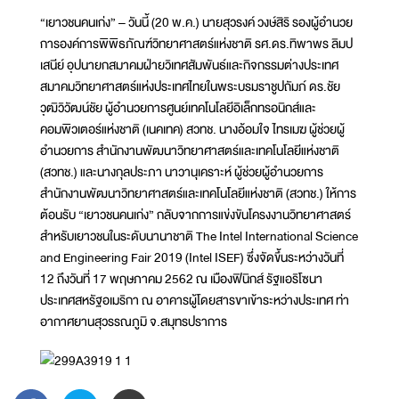
“เยาวชนคนเก่ง” – วันนี้ (20 พ.ค.) นายสุวรงค์ วงษ์สิริ รองผู้อำนวย
การองค์การพิพิธภัณฑ์วิทยาศาสตร์แห่งชาติ รศ.ดร.ทิพาพร ลิมป
เสนีย์ อุปนายกสมาคมฝ่ายวิเทศสัมพันธ์และกิจกรรมต่างประเทศ
สมาคมวิทยาศาสตร์แห่งประเทศไทยในพระบรมราชูปถัมภ์ ดร.ชัย
วุฒิวิวัฒน์ชัย ผู้อำนวยการศูนย์เทคโนโลยีอิเล็กทรอนิกส์และ
คอมพิวเตอร์แห่งชาติ (เนคเทค) สวทช. นางอ้อมใจ ไทรเมฆ ผู้ช่วยผู้
อำนวยการ สำนักงานพัฒนาวิทยาศาสตร์และเทคโนโลยีแห่งชาติ
(สวทช.) และนางกุลประภา นาวานุเคราะห์ ผู้ช่วยผู้อำนวยการ
สำนักงานพัฒนาวิทยาศาสตร์และเทคโนโลยีแห่งชาติ (สวทช.) ให้การ
ต้อนรับ “เยาวชนคนเก่ง” กลับจากการแข่งขันโครงงานวิทยาศาสตร์
สำหรับเยาวชนในระดับนานาชาติ The Intel International Science
and Engineering Fair 2019 (Intel ISEF) ซึ่งจัดขึ้นระหว่างวันที่
12 ถึงวันที่ 17 พฤษภาคม 2562 ณ เมืองฟินิกส์ รัฐแอริโซนา
ประเทศสหรัฐอเมริกา ณ อาคารผู้โดยสารขาเข้าระหว่างประเทศ ท่า
อากาศยานสุวรรณภูมิ จ.สมุทรปราการ