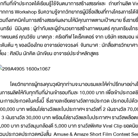
ุกทีมที่เข้าประกวดได้เรียนรู้ใช้จินตนาการสร้างสรรค์และ ถ่ายทำผลิต Vi
ากการ Workshop รับความรู้จากวิทยากรผู้มีชื่อเสียงที่ทางโครงการได้จั
วมถึงเทคนิคในการสร้างสรรค์ผลงานให้มีคุณภาพตามเป้าหมาย ซึ่งรายช
นทรีย์ นิมิบุตร : ผู้กำกับและผู้อำนวยการสร้างภาพยนตร์ คุณเกรียงไกร
าพยนตร์ คุณวิชัย มาตกุล : ครีเอทีฟ ไดเร็คเตอร์ จาก บริษัท แซลมอน เฮ้
ะดับต้น ๆ ของเมืองไทย อาจารย์อาจวรงค์ จันทมาศ : นักสื่อสารวิทยาศา
ลี้ยง : ศิลปิน นักคิด นักเขียน อาจารย์ประจำหลักสูตร
ดยวิทยากรผู้ทรงคุณวุฒิทุกท่านจะมาอบรมและให้คำปรึกษาอย่างใกล
นการผลิตให้กับทุกทีมที่ผ่านเข้ารอบทีมละ 10,000 บาท เพื่อเข้าประกวดชิง
นะการประกวดในครั้งนี้ ซึ่งรายละเอียดรางวัลการประกวด ประกอบไปด้วย 
00,000 บาท พร้อมโล่รางวัลและใบประกาศฯ รางวัลที่ 2 เงินรางวัล 70,
ี่ 3 เงินรางวัล 30,000 บาท พร้อมโล่รางวัลและใบประกาศฯ รางวัลพล๊อต
,000 บาท รางวัลมุมกล้องดี 5,000 บาท รางวัลพิเศษ Viral Clip ยอดนิยม
่วมประกวดประกวดหนังสั้น Amuse & Amaze Short Film Contest S