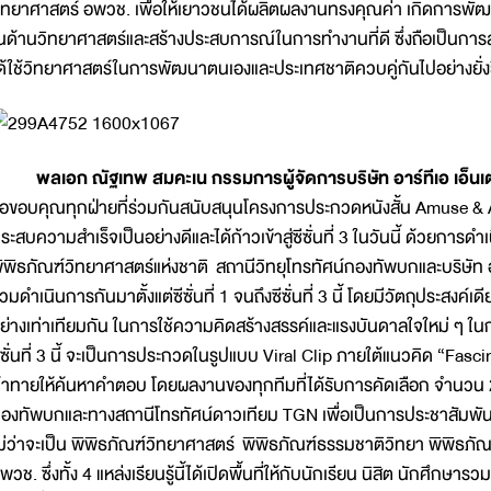
ิทยาศาสตร์ อพวช. เพื่อให้เยาวชนได้ผลิตผลงานทรงคุณค่า เกิดการพัฒนาอ
นด้านวิทยาศาสตร์และสร้างประสบการณ์ในการทำงานที่ดี ซึ่งถือเป็นการ
ด้ใช้วิทยาศาสตร์ในการพัฒนาตนเองและประเทศชาติควบคู่กันไปอย่างยั่ง
ลเอก ณัฐเทพ สมคะเน กรรมการผู้จัดการบริษัท อาร์ทีเอ เอ็นเต
อขอบคุณทุกฝ่ายที่ร่วมกันสนับสนุนโครงการประกวดหนังสั้น Amuse & Amaz
ระสบความสำเร็จเป็นอย่างดีและได้ก้าวเข้าสู่ซีซั่นที่ 3 ในวันนี้ ด้วยการ
ิพิธภัณฑ์วิทยาศาสตร์แห่งชาติ สถานีวิทยุโทรทัศน์กองทัพบกและบริษัท อาร
่วมดำเนินการกันมาตั้งแต่ซีซั่นที่ 1 จนถึงซีซั่นที่ 3 นี้ โดยมีวัตถุประสงค
ย่างเท่าเทียมกัน ในการใช้ความคิดสร้างสรรค์และแรงบันดาลใจใหม่ ๆ ในกา
ีซั่นที่ 3 นี้ จะเป็นการประกวดในรูปแบบ Viral Clip ภายใต้แนวคิด “Fas
้าทายให้ค้นหาคำตอบ โดยผลงานของทุกทีมที่ได้รับการคัดเลือก จำนวน 2
องทัพบกและทางสถานีโทรทัศน์ดาวเทียม TGN เพื่อเป็นการประชาสัมพันธ์ถึงพิพ
ม่ว่าจะเป็น พิพิธภัณฑ์วิทยาศาสตร์ พิพิธภัณฑ์ธรรมชาติวิทยา พิพิธภั
พวช. ซึ่งทั้ง 4 แหล่งเรียนรู้นี้ได้เปิดพื้นที่ให้กับนักเรียน นิสิต นักศึกษ