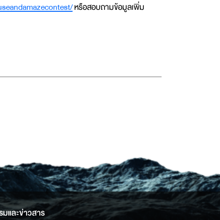
useandamazecontest/
หรือสอบถามข้อมูลเพิ่ม
รมและข่าวสาร