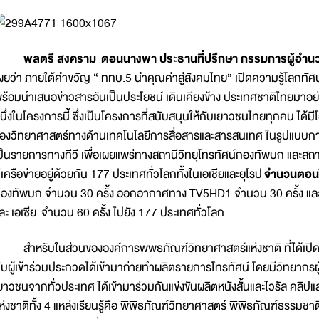
ลตรี สงคราม ดอนนางพา ประธานที่ปรึกษา กรรมการผู้อำนวยก
ผยว่า ภายใต้คำขวัญ “ ททบ.5 นำคุณค่าสู่สังคมไทย” เปิดความรู้โลกท
ร้อมนำเสนอข่าวสารอันเป็นประโยชน์ เดินเคียงข้าง ประเทศชาติไทยมาอย่
นึ่งในโครงการนี้ ซึ่งเป็นโครงการที่สนับสนุนให้กับเยาวชนไทยทุกคน ได้มี
องวิทยาศาสตร์ทางด้านเทคโนโลยีการสื่อสารและสารสนเทศ ในรูปแบบกา
ป็นรายการทางทีวี เพื่อเผยแพร่ทางสถานีวิทยุโทรทัศน์กองทัพบก และสถา
ีเครือข่ายอยู่ด้วยกัน 177 ประเทศทั่วโลกทั้งในเอเชียและยุโรป
จำนวนตอน
องทัพบก จำนวน 30 ครั้ง ออกอากาศทาง TV5HD1 จำนวน 30 ครั้ง แล
ละ เอเซีย จำนวน 60 ครั้ง ไปยัง 177 ประเทศทั่วโลก
ำหรับในส่วนขององค์การพิพิธภัณฑ์วิทยาศาสตร์แห่งชาติ ที่ได้เปิดพื้นที
ับผู้เข้าร่วมประกวดได้เข้ามาถ่ายทำผลิตรายการโทรทัศน์ โดยมีวิทยากรผู้
ยาวชนจากทั่วประเทศ ได้เข้ามาร่วมกันแข่งขันผลิตหนังสั้นและไวรัล คลิปแ
ห่งชาติทั้ง 4 แหล่งเรียนรู้คือ พิพิธภัณฑ์วิทยาศาสตร์ พิพิธภัณฑ์ธรรมช