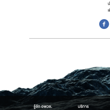
ป
เ
รู้จัก อพวช.
บริการ