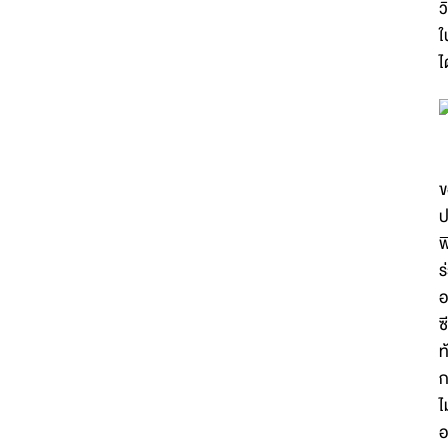
ว
ใ
ไ
พ
ข
ป
พ
ร
อ
ซ
ท
ก
ไ
อ