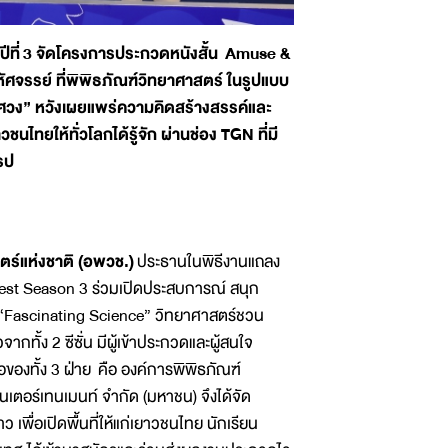
ีที่
3 จัดโครงการประกวดหนังสั้น Amuse &
ศจรรย์ ที่พิพิธภัณฑ์วิทยาศาสตร์ ในรูปแบบ
ิศวง” หวังเผยแพร่ความคิดสร้างสรรค์และ
ไทยให้ทั่วโลกได้รู้จัก ผ่านช่อง TGN ที่มี
รป
์แห่งชาติ (อพวช.)
ประธานในพิธีงานแถลง
est Season 3 ร่วมเปิดประสบการณ์ สนุก
ิด “Fascinating Science” วิทยาศาสตร์ชวน
ทั้ง 2 ซีซั่น มีผู้เข้าประกวดและผู้สนใจ
อของทั้ง 3 ฝ่าย คือ องค์การพิพิธภัณฑ์
็นเตอร์เทนเมนท์ จำกัด (มหาชน) จึงได้จัด
เพื่อเปิดพื้นที่ให้แก่เยาวชนไทย นักเรียน