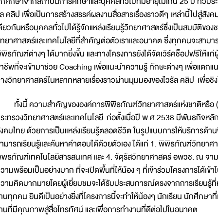
ักศึกษาจากสถาบันการศึกษาและบุคคลทั่วไปที่มีอายุไม่เกิน 25 ปี ทั่วป
ัล คลิป เพื่อเป็นการสร้างสรรค์ผลงานสื่อสารเรื่องราวดีๆ เหล่านี้ไปสู่สั
ดียวกันหรือบุคคลทั่วไปได้รู้จักแหล่งเรียนรู้วิทยาศาสตร์ซึ่งเป็นสมบัติ
ิทยาศาสตร์และเทคโนโลยีที่สำคัญต่อตัวเราและอนาคต ซึ่งทุกคนจะสามารถเ
ิพิธภัณฑ์ต่างๆ ได้มากยิ่งขึ้น และทางโครงการยังได้จัดเวิร์คช็อปฟรีให้แก่ผ
าชีพที่จะเข้ามาช่วย Coaching เพื่อแนะนำความรู้ ทักษะต่างๆ เพื่อแตกแ
างวิทยาศาสตร์ในหลากหลายเรื่องราวผ่านมุมมองของไวรัล คลิป เพื่อชิง
ั้งนี้ ความสำคัญขององค์การพิพิธภัณฑ์วิทยาศาสตร์แห่งชาติหรือ (อพ
ระทรวงวิทยาศาสตร์และเทคโนโลยี ก่อตั้งเมื่อปี พ.ศ.2538 มีพันธกิจห
ังคมไทย ด้วยการเป็นแหล่งเรียนรู้ตลอดชีวิต ในรูปแบบการให้บริการด้านพ
ามารถเรียนรู้และค้นหาคำตอบได้ด้วยตัวเอง ได้แก่ 1. พิพิธภัณฑ์วิทยาศ
ิพิธภัณฑ์เทคโนโลยีสารสนเทศ และ 4. จัตุรัสวิทยาศาสตร์ อพวช. ณ จามจุร
วามพร้อมเป็นอย่างมาก ที่จะเปิดพื้นที่ให้น้อง ๆ ที่เข้าร่วมโครงการได้เข
วามคิดมากมายโดยผู้เยี่ยมชมจะได้รับประสบการณ์ตรงจากการเรียนรู้ที่หาไ
านทุกคน ยินดีเป็นอย่างยิ่งที่โครงการนี้จะทำให้น้องๆ นักเรียน นักศึกษาที
านที่มีคุณภาพสู่สื่อโทรทัศน์ และเพื่อการทำงานที่ดีต่อไปในอนาคต