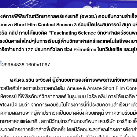
งค์การ
พิพิธภัณฑ์วิทยาศาสตร์แห่งชาติ (อพวช.) ตอบรับความสำเร็จป
maze Short Film Contest Season 3 ร่วมเปิดประสบการณ์ สนุก มหั
วรัล คลิป ภายใต้แนวคิด “Fascinating Science วิทยาศาสตร์ชวนพ
รงบันดาลใจใหม่ๆในการเรียนรู้ด้านวิทยาศาสตร์และเทคโนโลยีของเยาวชน
ครือข่ายกว่า 177 ประเทศทั่วโลก ช่วง Primetime ในทวีปเอเชีย และยุโ
ศ.ดร.รวิน ระวิวงศ์ ผู้อำนวยการองค์การพิพิธภัณฑ์วิทยาศาสตร
่าวเปิดตัวโครงการประกวดหนังสั้น Amuse & Amaze Short Film Cont
หัศจรรย์ ที่พิพิธภัณฑ์วิทยาศาสตร์ ในรูปแบบ ไวรัล คลิป ภายใต้แนวค
ิศวง เปิดเผยว่า จากการตอบรับในโครงการนี้ที่ประสบความสำเร็จมาแล้วจาก
ิดตามผลงานจากผู้เข้าประกวดเป็นอย่างดียิ่ง ด้วยเหตุนี้ จากความร่วมมื
ิทยาศาสตร์แห่งชาติ , สถานีวิทยุโทรทัศน์กองทัพบกและบริษัท อาร์ทีเอ เอ
ระกวดโครงการดังกล่าวขึ้นอีกครั้ง โดยมีวัตถุประสงค์ของโครงการดังกล่าว 