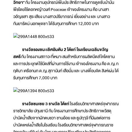
วิทยา"
กับ โครงงานอุปกรณ์เพิ่มประสิทธิภาพในการดูดซับน้ำมัน
พืชโดยใช้ดอกหญ้าวงศ์ Poaceae เจ้าของโครงงาน คือ นางสา
วอัญชสา สุระเสียง นางสาวปรียาภรณ์ เยี่ยงอย่าง และ นางสาว
กันยารัตน์ นอกพุดซา ได้รับทุนการศึกษา 12,000 บาท
รางวัลรองชนะเลิศอันดับ 2 ได้แก่ โรงเรียนเฉลิมขวัญ
สตรี
กับ โครงงานสภาวะที่เหมาะสมสำหรับการผลิตบีดส์ไคโตซาน
และการประยุกต์ใช้บีดส์ที่ผ่านการใช้งาน เจ้าของโครงงาน คือ ด.ญ.ก
ฤตินา เครือกนก ด.ญ.สุภานันท์ เสือมั่น และ นางเพื่อนจิต สิงห์เผ่น ได้
รับทุนการศึกษา 7,000 บาท
รางวัลชมเชย 3 รางวัล ได้แก่
โรงเรียนวิทยาศาสตร์จุฬาภรณ
ราชวิทยาลัย ปทุมธานี กับ โครงงานการศึกษาประสิทธิภาพวัสดุ
บำบัดน้ำเสียจากผักตบชวา ชานอ้อย และธูปฤๅษี ที่มีผลต่อการ
บำบัดแหล่งน้ำเสียในโรงเรียน โรงเรียนวิทยาศาสตร์จุฬาภรณราช
วิทยาลัย บุรีรัมย์ กับ โครงงานการเปรียบเทียบประสิทธิภาพการ