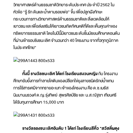
วิทยาศาสตร์ด้านธรรมชาติวิทยาระดับประเทศ ประจำปี 2562 ใน
หัวข้อ “รู้ รัก ดินและน้ำตามรอยพ่อ” ขึ้น เพื่อปลูกฝังทักษะ
กระบวนการทางวิทยาศาสตร์ด้านธรรมชาติและสิ่งแวดล้อมให้
เยาวชน และเพื่อส่งเสริมให้เยาวชนเกิดทัศนคติที่ดีและเห็นคุณค่าของ
ทรัพยากรธรรมชาติ โดยในปีนี้มีเยาวชนระดับชั้นมัธยมศึกษาตอนต้น
ที่ผ่านเข้ารอบชิงชนะเลิศ จำนวนกว่า 40 โครงงาน จากทั่วทุกภูมิภาค
ในประเทศไทย”
ทั้งนี้ รางวัลชนะเลิศ ได้แก่ โรงเรียนสงวนหญิง
กับ โครงงาน
ศึกษายับยั้งการทำลายไคตินของเปลือกไข่ยุงลายชนิดรักษ์น้ำแทน
การใช้สารเคมีจากทรายอะเบท เจ้าของโครงงาน คือ ด.ช.เมธัส
นิมมานนรวงศ์ ด.ญ.รุ่งทิพย์ สุพรศิลป์ชัย และ น.ส.ณัฐชา เทียนศรี
ได้รับทุนการศึกษา 15,000 บาท
รางวัลรองชนะเลิศอันดับ 1 ได้แก่ โรงเรียนสีคิ้ว "สวัสดิ์ผดุง