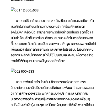
นายกรปรินทร์ ธเนศนราธร จากโรงเรียนสตรีระนอง อธิบายถึง
แนวคิดในการพัฒนาโครงงานของตนว่า “เครื่องคัดแยกขวด
อัตโนมัติ” เครื่องนี้จะสามารถแยกขวดได้อย่างอัตโนมัติ รวดเร็ว และ
แม่นยำ โดยตัวเซ็นเซอร์และ ตัวควบคุมขนาดเล็กในการคัดแยกขวด
ทั้ง 4 ประเภท คือ แก้ว กระป๋อง ขวดพลาสติกขุน และขวดพลาสติกใส่
เพื่อลดเวลาในการคัดแยกขวด และลดขยะในโรงเรียน ในอนาคตตน
อยากจะผลักดันให้เกิดการนำไปใช้ในชุมชนและสังคม เพื่อการสร้าง
รายได้ให้กับชุมชนและลดปัญหาลดอีกด้วย”
นายนฤพัฒน์ ยาใจ โรงเรียนวิทยาศาสตร์จุฬาภรณราช
วิทยาลัย ปทุมธานี อธิบายถึงแนวคิดในการพัฒนาโครงงานของตน
ว่า “การศึกษาวงจรชีวิต พฤติกรรมบางประการและบทบาทเชิง
นิเวศวิทยาของด้วงเต่าผักบุ้งลายจุด”เกิดจากตนเองและเพื่อน ๆ
สนใจด้วงเต่าผักบุ้งลายจุด แต่เมื่อหาข้อมูลการวิจัยจึงพบว่ามีค่อน