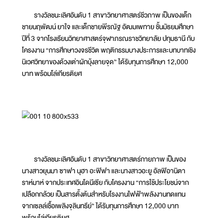
รางวัลชนะเลิศอันดับ 1 สาขาวิทยาศาสตร์ชีวภาพ เป็นของเด็ก
ชายนฤพัฒน์ ยาใจ และเด็กชายพีรณัฐ อัฒมเพทาย ชั้นมัธยมศึกษา
ปีที่ 3 จากโรงเรียนวิทยาศาสตร์จุฬาภรณราชวิทยาลัย ปทุมธานี กับ
โครงงาน “การศึกษาวงจรชีวิต พฤติกรรมบางประการและบทบาทเชิง
นิเวศวิทยาของด้วงเต่าผักบุ้งลายจุด” ได้รับทุนการศึกษา 12,000
บาท พร้อมโล่เกียรติยศ
รางวัลชนะเลิศอันดับ 1 สาขาวิทยาศาสตร์กายภาพ เป็นของ
นางสาวยุนมา ซาฟา นุฮา อะฟิฟา และนางสาวอะยู อัลฟิอานิตา
ราห์มาห์ จากประเทศอินโดนีเซีย กับโครงงาน “การใช้ประโยชน์จาก
เปลือกกล้วย เป็นสารตั้งต้นสำหรับโรงงานไฟฟ้าพลังงานทดแทน
จากเซลล์เชื้อเพลิงจุลินทรีย์” ได้รับทุนการศึกษา 12,000 บาท
พร้อมโล่เกียรติยศ