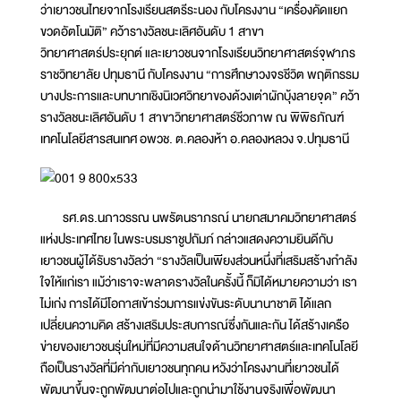
ว่าเยาวชนไทยจากโรงเรียนสตรีระนอง กับโครงงาน “เครื่องคัดแยก
ขวดอัตโนมัติ” คว้ารางวัลชนะเลิศอันดับ 1 สาขา
วิทยาศาสตร์ประยุกต์ และเยาวชนจากโรงเรียนวิทยาศาสตร์จุฬาภร
ราชวิทยาลัย ปทุมธานี กับโครงงาน “การศึกษาวงจรชีวิต พฤติกรรม
บางประการและบทบาทเชิงนิเวศวิทยาของด้วงเต่าผักบุ้งลายจุด” คว้า
รางวัลชนะเลิศอันดับ 1 สาขาวิทยาศาสตร์ชีวภาพ ณ พิพิธภัณฑ์
เทคโนโลยีสารสนเทศ อพวช. ต.คลองห้า อ.คลองหลวง จ.ปทุมธานี
รศ.ดร.นภาวรรณ นพรัตนราภรณ์ นายกสมาคมวิทยาศาสตร์
แห่งประเทศไทย ในพระบรมราชูปถัมภ์ กล่าวแสดงความยินดีกับ
เยาวชนผู้ได้รับรางวัลว่า “รางวัลเป็นเพียงส่วนหนึ่งที่เสริมสร้างกำลัง
ใจให้แก่เรา แม้ว่าเราจะพลาดรางวัลในครั้งนี้ ก็มิได้หมายความว่า เรา
ไม่เก่ง การได้มีโอกาสเข้าร่วมการแข่งขันระดับนานาชาติ ได้แลก
เปลี่ยนความคิด สร้างเสริมประสบการณ์ซึ่งกันและกัน ได้สร้างเครือ
ข่ายของเยาวชนรุ่นใหม่ที่มีความสนใจด้านวิทยาศาสตร์และเทคโนโลยี
ถือเป็นรางวัลที่มีค่ากับเยาวชนทุกคน หวังว่าโครงงานที่เยาวชนได้
พัฒนาขึ้นจะถูกพัฒนาต่อไปและถูกนำมาใช้งานจริงเพื่อพัฒนา