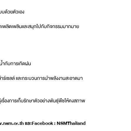
บบด้วยตัวเอง
าเพลิดเพลินและสนุกไปกับกิจกรรมมากมาย
องน้ำกับการเกิดฝน
งโซล่าร์เซลล์ และกระบวนการนำพลังงานสะอาดมา
ู้เรื่องการเก็บรักษาตัวอย่างพันธุ์พืชให้คงสภาพ
nsm.or.th และFacebook : NSMThailand