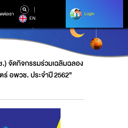
ันวิทยาศาสตร์แห่งชาติ กับ “สัปดาห์
ิดต่อเรา
ติดต่อเรา
Login
Login
EN
ช.) จัดกิจกรรมร่วมเฉลิมฉลอง
สตร์ อพวช. ประจำปี 2562”