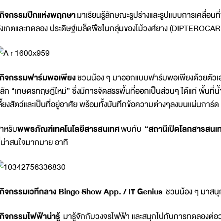
กิจกรรมปีกแห่งพฤกษา
มาเรียนรู้ลักษณะรูปร่างและรูปแบบการเคลื่อนที
ังเกตและทดลอง ประดิษฐ์เมล็ดพืชในกลุ่มของไม้วงศ์ยาง (DIPTEROCARP
กิจกรรมฟาร์มพอเพียง
ชวนน้อง ๆ มาออกแบบฟาร์มพอเพียงด้วยตัวเอ
ลัก “เกษตรทฤษฎีใหม่” ซึ่งมีการจัดสรรพื้นที่ออกเป็นส่วนๆ ได้แก่ พื้นที่
ลี้ยงสัตว์และเป็นที่อยู่อาศัย พร้อมทั้งบันทึกข้อความต่างๆลงบนแผ่นการ์ด เพ
ำหรับ
พิพิธภัณฑ์เทคโนโลยีสารสนเทศ
พบกับ
“สถานีเปิดโลกสารสนเ
ี่น่าสนใจมากมาย อาทิ
กิจกรรมเวทีกลาง Bingo Show App. / IT Genius
ชวนน้อง ๆ มาสนุ
กิจกรรมไฟฟ้าน่ารู้
มารู้จักกับวงจรไฟฟ้า และสนุกไปกับการทดลองต่อ