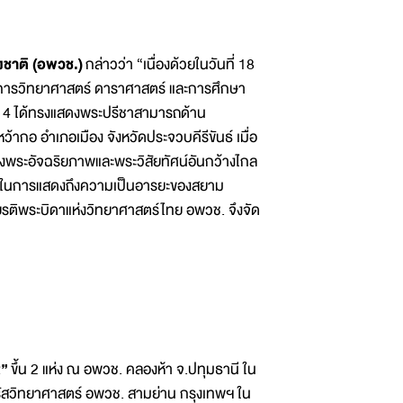
งชาติ (อพวช.)
กล่าวว่า “เนื่องด้วยในวันที่ 18
วงการวิทยาศาสตร์ ดาราศาสตร์ และการศึกษา
ที่ 4 ได้ทรงแสดงพระปรีชาสามารถด้าน
กอ อำเภอเมือง จังหวัดประจวบคีรีขันธ์ เมื่อ
นถึงพระอัจฉริยภาพและพระวิสัยทัศน์อันกว้างไกล
ัญในการแสดงถึงความเป็นอารยะของสยาม
ียรติพระบิดาแห่งวิทยาศาสตร์ไทย อพวช. จึงจัด
”
ขึ้น 2 แห่ง ณ อพวช. คลองห้า จ.ปทุมธานี ใน
ตุรัสวิทยาศาสตร์ อพวช. สามย่าน กรุงเทพฯ ใน