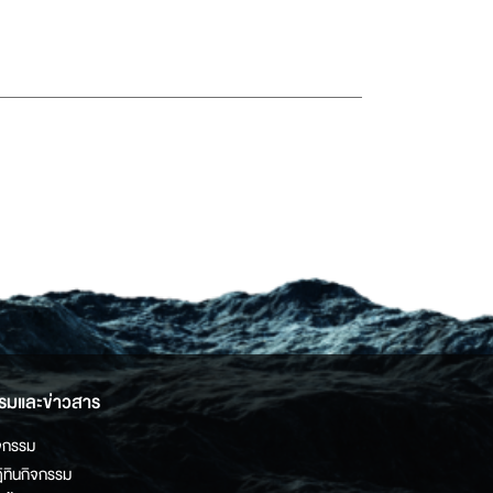
รมและข่าวสาร
จกรรม
ิทินกิจกรรม