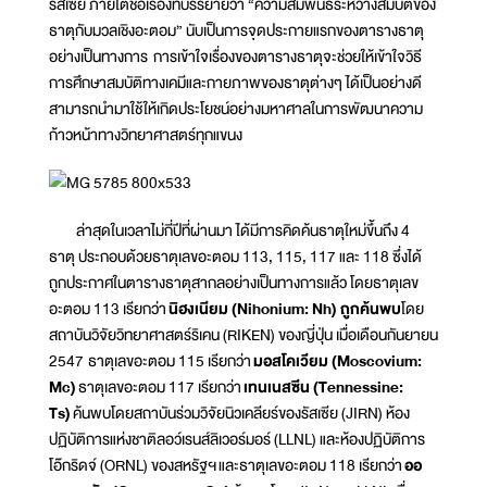
รัสเซีย ภายใต้ชื่อเรื่องที่บรรยายว่า “ความสัมพันธ์ระหว่างสมบัติของ
ธาตุกับมวลเชิงอะตอม” นับเป็นการจุดประกายแรกของตารางธาตุ
อย่างเป็นทางการ การเข้าใจเรื่องของตารางธาตุจะช่วยให้เข้าใจวิธี
การศึกษาสมบัติทางเคมีและกายภาพของธาตุต่างๆ ได้เป็นอย่างดี
สามารถนำมาใช้ให้เกิดประโยชน์อย่างมหาศาลในการพัฒนาความ
ก้าวหน้าทางวิทยาศาสตร์ทุกแขนง
ล่าสุดในเวลาไม่กี่ปีที่ผ่านมา ได้มีการคิดค้นธาตุใหม่ขึ้นถึง 4
ธาตุ ประกอบด้วยธาตุเลขอะตอม 113, 115, 117 และ 118 ซึ่งได้
ถูกประกาศในตารางธาตุสากลอย่างเป็นทางการแล้ว โดยธาตุเลข
อะตอม 113 เรียกว่า
นิฮงเนียม (
Nihonium: Nh) ถูกค้นพบ
โดย
สถาบันวิจัยวิทยาศาสตร์ริเคน (RIKEN) ของญี่ปุ่น เมื่อเดือนกันยายน
2547 ธาตุเลขอะตอม 115 เรียกว่า
มอสโคเวียม (
Moscovium:
Mc)
ธาตุเลขอะตอม 117 เรียกว่า
เทนเนสซีน (
Tennessine:
Ts)
ค้นพบโดยสถาบันร่วมวิจัยนิวเคลียร์ของรัสเซีย (JIRN) ห้อง
ปฏิบัติการแห่งชาติลอว์เรนส์ลิเวอร์มอร์ (LLNL) และห้องปฏิบัติการ
โอ๊กริดจ์ (ORNL) ของสหรัฐฯ และธาตุเลขอะตอม 118 เรียกว่า
ออ