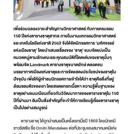
เพื่อร่วมฉลองวาระสำคัญทางวิทยาศาสตร์ กับการครบรอบ
150 ปีแห่งตารางธาตุสากล ภายในงานมหกรรมวิทยาศาสตร์
และเทคโนโลยีแห่งชาติ 2562 จึงได้จัดนิทรรศการ ‘มหัศจรรย์
แห่งเมืองธาตุ’ โดยนำเสนอเรื่องของ ‘ธาตุ’ แบบจัดแบ่งเป็น
หมวดหมู่ตามลักษณะและคุณสมบัติที่โดดเด่นของธาตุนั้นๆ
พร้อมจัด Landmark ตารางธาตุขนาดยักษ์ ตลอดจน
บรรยากาศเมืองแห่งธาตุและการจัดแสดงประโยชน์ของธาตุใน
ปัจจุบัน เพื่อให้ผู้เข้าชมนิทรรศการเข้าใจได้ว่า ธาตุคือสิ่งที่อยู่
ล้อมรอบตัวของเรา โดยสอดแทรกเนื้อหา ความรู้พื้นฐานของ
ธาตุอย่างแนบเนียนเกี่ยวกับวิวัฒนาการของตารางธาตุใน 150
ปีที่ผ่านมา อันเป็นสิ่งสำคัญที่จะทำให้การเรียนรู้เรื่องตารางธาตุ
เป็นไปอย่างสมบูรณ์
ตารางธาตุ ได้ถูกนำเสนอเป็นครั้งแรกเมื่อปี 1869 โดยนักเคมี
ชาวรัสเซีย ชื่อ Dmitri Mendeleev ต่อที่ประชุมของสมาคมเคมีแห่ง