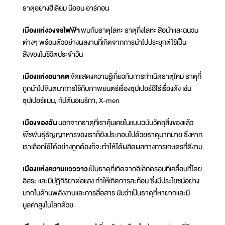
ธาตุอย่างฮีเลียม นีออน อาร์กอน
เมืองแห่งวงจรไฟฟ้า
พบกับธาตุโลหะ ธาตุกึ่งโลหะ สื่อนำและฉนวน
ต่างๆ พร้อมตัวอย่างผลงานที่เกิดจากการนำไปประยุกต์ใช้เป็น
สิ่งของในชีวิตประจำวัน
เมืองแห่งอนาคต
จัดแสดงความรู้เกี่ยวกับการกำเนิดธาตุใหม่ ธาตุที่
ถูกนำไปจินตนาการใช้กับภาพยนตร์เรื่องซุปเปอร์ฮีโร่เรื่องดัง เช่น
ซุปเปอร์แมน, กัปตันอเมริกา, X-men
เมืองของฉัน
นอกจากธาตุที่เราคุ้นเคยในแบบฉบับวัตถุสิ่งของแล้ว
พืชพันธุ์ธัญญาหารของเราก็ยังประกอบไปด้วยธาตุมากมาย ซึ่งหาก
เราเลือกใช้ได้อย่างถูกต้องก็จะทำให้ได้ผลิตผลทางการเกษตรที่ดีงาม
เมืองแห่งความแวววาว
เป็นธาตุที่เกิดจากอิเล็กตรอนที่เคลื่อนที่โดย
อิสระ และมีปฏิกิริยาต่อแสง ทำให้เกิดการสะท้อน ซึ่งมีประโยชน์อย่าง
มากในด้านพลังงานและการสื่อสาร นับว่าเป็นธาตุที่หายากและมี
มูลค่าสูงในโลกด้วย