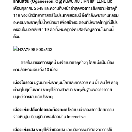
แกเนสซัน (Oganesson: Og)
ค้นพบโดย JIRN และ LLNL เมื่อ
เดือนตุลาคม 2549 และความคืบหน้าล่าสุดของการสังเคราะห์ธาตุที่
119 ของ นักวิทยาศาสตร์ในประเทศเยอรมนี ซึ่งกำลังพยายามหลอม
อะตอมของธาตุที่มีน้ำหนักเบา เพื่อสร้างอะตอมที่มีขนาดใหญ่ที่มีโปร
ตรอนในนิวเคลียส 119 ตัว ทั้งหมดถูกจัดแสดงข้อมูลภายในงานนี้
ด้วย
ภายในนิทรรศการชุดนี้ ยังจำแนกธาตุต่างๆ โดยแบ่งเป็นเมือง
ตามลักษณะเด่น ถึง 10 เมือง
เมืองโบราณ
ปฐมบทแห่งธาตุบนโลกและจักรวาล ดิน น้ำ ลม ไฟ ธาตุ
ต่างๆในยุคโบราณ ธาตุที่ใช้ทางศาสนา ธาตุพื้นฐานของร่างกาย
มนุษย์ การเล่นแร่แปรธาตุ
เมืองแห่งเปลือกโลกและท้องทะเล
โชว์แบบจำลองสถาปัตยกรรม
จากหินปูน เรียนรู้ที่มาของโลกผ่าน Interactive
เมืองแห่งแสง
ธาตุที่ให้กำเนิดแสง และนวัตกรรมที่เกิดจากการใช้