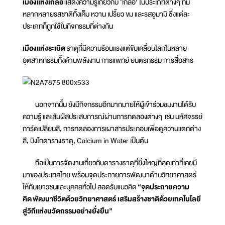
เมืองแห่งเกลือ
แสดงความรู้เกี่ยวกับ ‘เกลือ’ ในประเภทต่างๆ ที่มี
หลากหลายรสชาติทั้งเค็ม หวาน เปรี้ยว ขม และรสอูมามิ ซึ่งแต่ละ
ประเภทก็ถูกใช้ในกิจกรรมที่ต่างกัน
เมืองแห่งระเบิด
ธาตุที่มีความร้อนแรงแต่ขับเคลื่อนโลกในหลาย
อุตสาหกรรมทั้งด้านพลังงาน การแพทย์ ยนตรกรรม การสื่อสาร
นอกจากนั้น ยังมีกิจกรรมอีกมากมายให้ผู้เข้าร่วมชมงานได้รับ
ความรู้ และสัมผัสประสบการณ์ผ่านการทดลองต่างๆ เช่น มหัศจรรย์
การ์ดเปลี่ยนสี, การทดลองการเผาสารประกอบเพื่อดูความแตกต่าง
สี, บิงโกตารางธาตุ, Calcium in Water เป็นต้น
ถือเป็นการจัดงานเกี่ยวกับตารางธาตุที่ยิ่งใหญ่ที่สุดเท่าที่เคยมี
มาของประเทศไทย พร้อมจุดประกายการพัฒนาด้านวิทยาศาสตร์
ให้กับเยาวชนและบุคคลทั่วไป สอดรับแนวคิด
“จุดประกายความ
คิด พัฒนาชีวิตด้วยวิทยาศาสตร์ เสริมสร้างชาติด้วยเทคโนโลยี
สู่วิถีแห่งนวัตกรรมอย่างยั่งยืน”