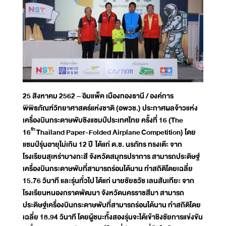
25 สิงหาคม 2562 – อิมแพ็ค เมืองทองธานี / องค์การ
พิพิธภัณฑ์วิทยาศาสตร์แห่งชาติ (อพวช.) ประกาศผลจ้าวแห่ง
เครื่องบินกระดาษพับชิงแชมป์ประเทศไทย ครั้งที่ 16 (
The
th
16
Thailand Paper-Folded Airplane
Competition) โดย
แชมป์รุ่นอายุไม่เกิน 12 ปี ได้แก่ ด.ช. นรภัทร ทรงเต๊ะ จาก
โรงเรียนสุเหร่าบางกะสี จังหวัดสมุทรปราการ สามารถประดิษฐ์
เครื่องบินกระดาษพับที่สามารถร่อนได้นาน ทำสถิติโดยเฉลี่ย
15.76 วินาที และรุ่นทั่วไป ได้แก่ นายชัยธวัช เลนสันเทียะ จาก
โรงเรียนหนองกราดพัฒนา จังหวัดนครราชสีมา สามารถ
ประดิษฐ์เครื่องบินกระดาษพับที่สามารถร่อนได้นาน ทำสถิติโดย
เฉลี่ย 18.94 วินาที โดยผู้ชนะทั้งสองรุ่นจะได้เข้าชิงชัยการแข่งขัน