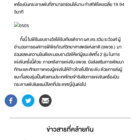
เครื่องบินกระดาษพับที่สามารถร่อนได้นาน ทำสถิติโดยเฉลี่ย 18.94
วินาที
ทั้งนี้ ในพิธีมอบรางวัลได้รับเกียรติจาก ผศ.ดร.รวิน ระวิวงศ์ ผู้
อำนวยการองค์การพิพิธภัณฑ์วิทยาศาสตร์แห่งชาติ (อพวช.) มา
ร่วมแสดงความยินดีและมอบรางวัลให้แก่ผู้ชนะเลิศทั้ง 2 รุ่น ในการ
แข่งขันครั้งนี้ด้วย ภายหลังการแข่งขัน อพวช. ยังส่งเสริมการพัฒนา
ทักษะและศักยภาพของผู้แข่งขันให้ก้าวไกลไปอีกระดับ ด้วยการส่งผู้
ชนะทั้งสองรุ่นเป็นตัวแทนประเทศไทยเข้าชิงชัยการแข่งขันเครื่องบิน
กระดาษพับชิงแชมป์โลกที่ประเทศญี่ปุ่นต่อไป
ข่าวสารที่่คล้ายกัน