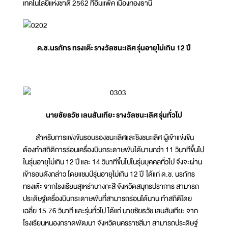
เทคโนโลยีแห่งชาติ 2562 ที่อิมแพ็ค เมืองทองธานี
ด.ช.นรภัทร ทรงเต๊ะ
รางวัลชนะเลิศ
รุ่นอายุไม่เกิน 12 ปี
นายชัยธวัช เลนสันเทียะ
รางวัลชนะเลิศ
รุ่นทั่วไป
สำหรับการแข่งขันรอบรองชนะเลิศและชิงชนะเลิศ ผู้เข้าแข่งขัน
ต้องทำสถิติการร่อนเครื่องบินกระดาษพับได้นานกว่า 11 วินาทีขึ้นไป
ในรุ่นอายุไม่เกิน 12 ปี และ 14 วินาทีขึ้นไปในรุ่นบุคคลทั่วไป จึงจะผ่าน
เข้ารอบดังกล่าว โดยแชมป์รุ่นอายุไม่เกิน 12 ปี ได้แก่ ด.ช. นรภัทร
ทรงเต๊ะ จากโรงเรียนสุเหร่าบางกะสี จังหวัดสมุทรปราการ สามารถ
ประดิษฐ์เครื่องบินกระดาษพับที่สามารถร่อนได้นาน ทำสถิติโดย
เฉลี่ย 15.76 วินาที และรุ่นทั่วไป ได้แก่ นายชัยธวัช เลนสันเทียะ จาก
โรงเรียนหนองกราดพัฒนา จังหวัดนครราชสีมา สามารถประดิษฐ์