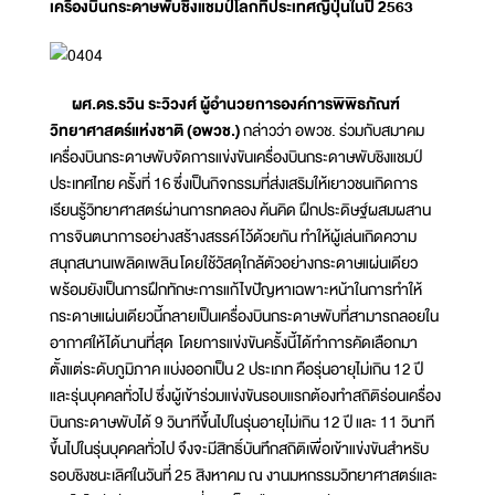
เครื่องบินกระดาษพับชิงแชมป์โลกที่ประเทศญี่ปุ่นในปี 2563
ผศ.ดร.รวิน ระวิวงศ์ ผู้อำนวยการองค์การพิพิธภัณฑ์
วิทยาศาสตร์แห่งชาติ (อพวช.)
กล่าวว่า อพวช. ร่วมกับสมาคม
เครื่องบินกระดาษพับจัดการแข่งขันเครื่องบินกระดาษพับชิงแชมป์
ประเทศไทย ครั้งที่ 16 ซึ่งเป็นกิจกรรมที่ส่งเสริมให้เยาวชนเกิดการ
เรียนรู้วิทยาศาสตร์ผ่านการทดลอง ค้นคิด ฝึกประดิษฐ์ผสมผสาน
การจินตนาการอย่างสร้างสรรค์ไว้ด้วยกัน ทำให้ผู้เล่นเกิดความ
สนุกสนานเพลิดเพลิน โดยใช้วัสดุใกล้ตัวอย่างกระดาษแผ่นเดียว
พร้อมยังเป็นการฝึกทักษะการแก้ไขปัญหาเฉพาะหน้าในการทำให้
กระดาษแผ่นเดียวนี้กลายเป็นเครื่องบินกระดาษพับที่สามารถลอยใน
อากาศให้ได้นานที่สุด โดยการแข่งขันครั้งนี้ได้ทำการคัดเลือกมา
ตั้งแต่ระดับภูมิภาค แบ่งออกเป็น 2 ประเภท คือรุ่นอายุไม่เกิน 12 ปี
และรุ่นบุคคลทั่วไป ซึ่งผู้เข้าร่วมแข่งขันรอบแรกต้องทำสถิติร่อนเครื่อง
บินกระดาษพับได้ 9 วินาทีขึ้นไปในรุ่นอายุไม่เกิน 12 ปี และ 11 วินาที
ขึ้นไปในรุ่นบุคคลทั่วไป จึงจะมีสิทธิ์บันทึกสถิติเพื่อเข้าแข่งขันสำหรับ
รอบชิงชนะเลิศในวันที่ 25 สิงหาคม ณ งานมหกรรมวิทยาศาสตร์และ