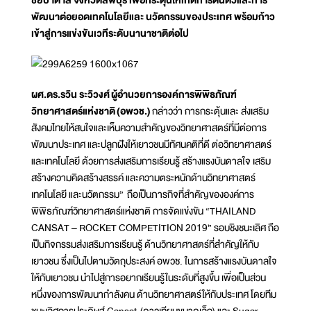
ชัยบาดาล จังหวัดลพบุรี เพื่อกระตุ้นให้เกิดการตื่นตัวและการ
พัฒนาต่อยอดเทคโนโลยีและ นวัตกรรมของประเทศ พร้อมก้าว
เข้าสู่การแข่งขันเวทีระดับนานาชาติต่อไป
ผ
ศ
.
ด
ร
.
ร
วิน ระวิวงศ์
ผู้อำ
น
ว
ย
ก
าร
อ
ง
ค์การพิพิธภัณฑ์
วิทยาศาสตร์แห่งชาติ
(
อ
พ
ว
ช
.
)
กล่าวว่า การกระตุ้นและ ส่งเสริม
สังคมไทยให้สนใจและเห็นความสำคัญของวิทยาศาสตร์ที่มีต่อการ
พัฒนาประเทศ และปลูกฝังให้เยาวชนมีทัศนคติที่ดี ต่อวิทยาศาสตร์
และเทคโนโลยี ด้วยการส่งเสริมการเรียนรู้ สร้างแรงบันดาลใจ เสริม
สร้างความคิดสร้างสรรค์ และความตระหนักด้านวิทยาศาสตร์
เทคโนโลยี และนวัตกรรม” ถือเป็นภารกิจที่สำคัญขององค์การ
พิพิธภัณฑ์วิทยาศาสตร์แห่งชาติ การจัดแข่งขัน “THAILAND
CANSAT – ROCKET COMPETITION 2019” รอบชิงชนะเลิศ ถือ
เป็นกิจกรรมส่งเสริมการเรียนรู้ ด้านวิทยาศาสตร์ที่สำคัญให้กับ
เยาวชน ซึ่งเป็นไปตามวัตถุประสงค์ อพวช. ในการสร้างแรงบันดาลใจ
ให้กับเยาวชน นำไปสู่การอยากเรียนรู้ในระดับที่สูงขึ้น เพื่อเป็นส่วน
หนึ่งของการพัฒนากำลังคน ด้านวิทยาศาสตร์ให้กับประเทศ โดยทีม