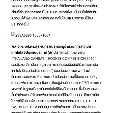
ชนะเลิศการประดิษฐ์ Cansat (ดาวเทียมขนาดเล็ก) และ Sugar
Rocket (จรวด เชื้อเพลิงน้ำตาล) จะได้มีโอกาสเข้าร่วมแลกเปลี่ยน
เรียนรู้ด้านวิทยาศาสตร์ในระดับนานาชาติซึ่งจะเป็นบันไดให้กับทีม
เยาวชน ได้พัฒนาตนเองต่อยอดเทคโนโลยีและนวัตกรรมให้กับ
ประเทศต่อไป
พล.อ.ต. ผศ.ดร.สุธี จันทรพันธุ์ รองผู้อำนวยการสถาบัน
เทคโนโลยีป้องกันประเทศ (สทป.)
กล่าวว่า การแข่งขัน
“THAILAND CANSAT – ROCKET COMPETITION 2019”
รอบชิงชนะเลิศ เป็นการบูรณาการความร่วมมืออันดียิ่งของสถาบัน
เทคโนโลยีป้องกันประเทศ (สทป.) ร่วมกับองค์การพิพิธภัณฑ์
วิทยาศาสตร์แห่งชาติ (อพวช.) ซึ่งเป็นหน่วยงานที่มีบทบาท สำคัญ
ต่อการพัฒนาและสงเสริมการเรียนรู้ด้านวิทยาศาสตร์ให้กับเยาวชน
ของชาติ ในฐานะที่สถาบันเทคโนโลยีป้องกัน ประเทศ ซึ่งเป็นหน่วยงาน
ชั้นนำด้านการวิจัยและพัฒนาเทคโนโลยีป้องกันประเทศ มีจุดกำเนิด
ในการวิจัยและพัฒนาระบบจรวดหลายลากลอง DTI-1, DTI-1G,
D2, D9 และ D11A สนับสนุนภารกิจด้านความมั่นคงของประเทศ