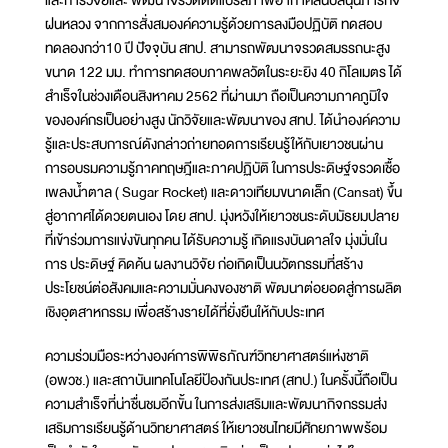
และการวิจัยและ พัฒนาจรวดดัดแปรสภาพอากาศสนับสนุนภารกิจ
ฝนหลวง จากการสั่งสมองค์ความรู้ด้วยการลงมือปฏิบัติ ทดสอบ
ทดลองกว่า10 ปี ปัจจุบัน สทป. สามารถพัฒนาจรวดสมรรถนะสูง
ขนาด 122 มม. ทำการทดสอบภาคพลวัตในระยะยิง 40 กิโลเมตร ได้
สำเร็จในช่วงเดือนสิงหาคม 2562 ที่ผ่านมา ถือเป็นความภาคภูมิใจ
ขององค์กรเป็นอย่างสูง นักวิจัยและพัฒนาของ สทป. ได้นำองค์ความ
รู้และประสบการณ์ดังกล่าวถ่ายทอดการเรียนรู้ให้กับเยาวชนผ่าน
การอบรมความรู้ภาคทฤษฎีและภาคปฏิบัติ ในการประดิษฐ์จรวดเชื้อ
เพลงน้ำตาล ( Sugar Rocket) และดาวเทียมขนาดเล็ก (Cansat) ขึ้น
สู่อากาศได้ดวยตนเอง โดย สทป. มุ่งหวังให้เยาวชนระดับมัธยมปลาย
ที่เข้าร่วมการแข่งขันทุกคน ได้รับความรู้ เกิดแรงบันดาลใจ มุ่งมั่นใน
การ ประดิษฐ์ คิดค้น ผลงานวิจัย ก่อเกิดเป็นนวัตกรรมที่สร้าง
ประโยชน์ต่อสังคมและความมั่นคงของชาติ พัฒนาต่อยอดสู่การผลิต
เชิงอุตสาหกรรม เพื่อสร้างรายได้ที่ยั่งยืนให้กับประเทศ
ความร่วมมือระหว่างองค์การพิพิธภัณฑ์วิทยาศาสตร์แห่งชาติ
(อพวช.) และสถาบันเทคโนโลยีป้องกันประเทศ (สทป.) ในครั้งนี้ถือเป็น
ความสำเร็จที่น่าชื่นชมอีกขั้น ในการส่งเสริมและพัฒนากิจกรรมส่ง
เสริมการเรียนรู้ด้านวิทยาศาสตร์ ให้เยาวชนไทยมีศักยภาพพร้อม