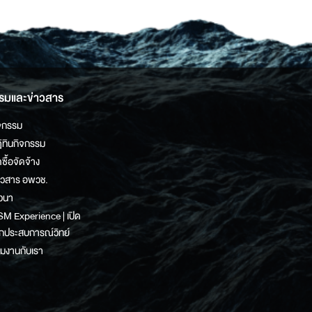
รมและข่าวสาร
จกรรม
ิทินกิจกรรม
ดซื้อจัดจ้าง
าวสาร อพวช.
วนา
M Experience | เปิด
กประสบการณ์วิทย์
วมงานกับเรา