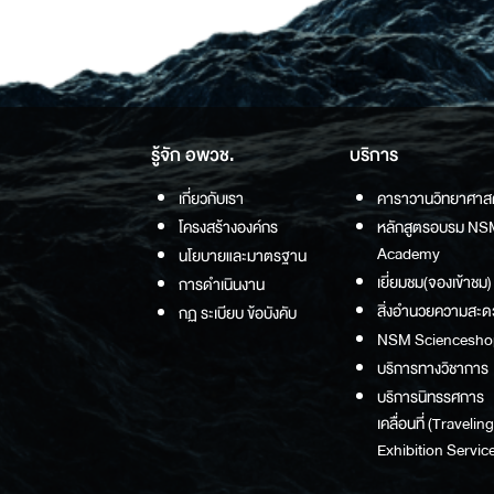
รู้จัก อพวช.
บริการ
เกี่ยวกับเรา
คาราวานวิทยาศาส
โครงสร้างองค์กร
หลักสูตรอบรม NS
Academy
นโยบายและมาตรฐาน
เยี่ยมชม(จองเข้าชม)
การดำเนินงาน
สิ่งอำนวยความสะด
กฏ ระเบียบ ข้อบังคับ
NSM Sciencesho
บริการทางวิชาการ
บริการนิทรรศการ
เคลื่อนที่ (Traveling
Exhibition Service