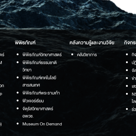
พิพิธภัณฑ์
คลังความรู้และงานวิจัย
กิจกร
ตร์
พิพิธภัณฑ์วิทยาศาสตร์
คลังวิชาการ
กิ
M
พิพิธภัณฑ์ธรรมชาติ
ปฏ
วิทยา
จั
พิพิธภัณฑ์เทคโนโลยี
ข่
สารสนเทศ
วก
เส
พิพิธภัณฑ์พระรามเก้า
p
NS
ฟิวเจอร์เรียม
โล
จัตุรัสวิทยาศาสตร์
ร่
อพวช.
)
Museum On Demand