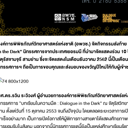
งค์การพิพิธภัณฑ์วิทยาศาสตร์แห่งชาติ (อพวช.) จัดกิจกรรมส่งท้า
n the Dark” นิทรรศการจากประเทศเยอรมนี ที่นำมาจัดแสดงร่วม 10 ป
ัตุรัสจามจุรี สามย่าน ซึ่งจะจัดแสดงในเดือนธันวาคม 2562 นี้เป็นเด
ิทรรศการฯ ถือเป็นการขอบคุณและส่งมอบของขวัญปีใหม่ให้กับผู้เข้าชม เ
ศ.ดร.รวิน ระวิวงศ์ ผู้อำนวยการองค์การพิพิธภัณฑ์วิทยาศาสตร์แห่
ิทรรศการ “บทเรียนในความมืด : Dialogue in the Dark” ณ จัตุรัสวิทยา
่าน ตั้งแต่วันที่ 15 ตุลาคม 2553 จนถึงปัจจุบัน โดยตลอดระยะเวลาการเป
ำเร็จอย่างมาก เป็นการเปิดโอกาสให้ผู้พิการทางสายตาได้แสดงศักยภาพที่ม
ารยอมรับในสังคม นอกจากนี้นิทรรศการชุดนี้ยังเป็นแหล่งศึกษาเรียนรู้แก่น