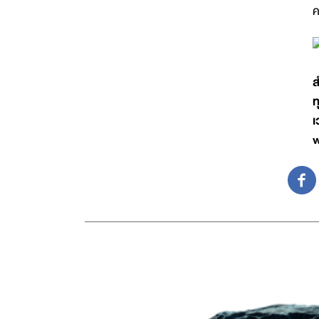
ค
ส
ท
เ
w