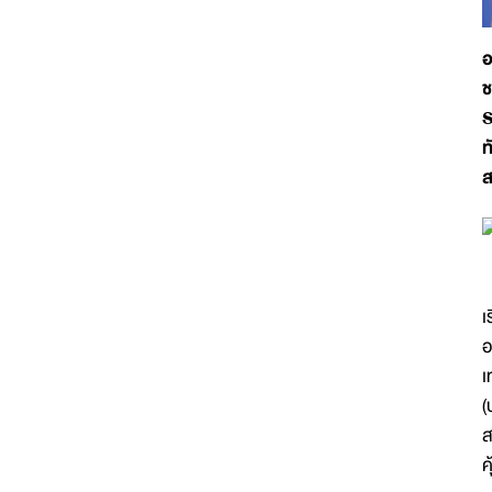
อ
ช
ท
ส
ผ
เ
อ
เ
(
ส
ค