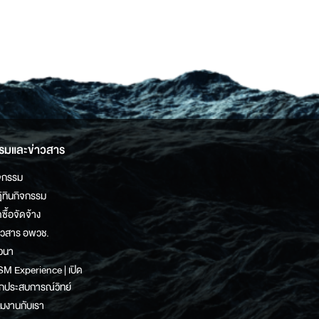
รมและข่าวสาร
จกรรม
ิทินกิจกรรม
ดซื้อจัดจ้าง
าวสาร อพวช.
วนา
M Experience | เปิด
กประสบการณ์วิทย์
วมงานกับเรา