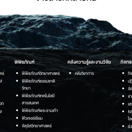
พิพิธภัณฑ์
คลังความรู้และงานวิจัย
กิจกร
ตร์
พิพิธภัณฑ์วิทยาศาสตร์
คลังวิชาการ
กิ
M
พิพิธภัณฑ์ธรรมชาติ
ปฏ
วิทยา
จั
พิพิธภัณฑ์เทคโนโลยี
ข่
สารสนเทศ
วก
เส
พิพิธภัณฑ์พระรามเก้า
p
NS
ฟิวเจอร์เรียม
โล
จัตุรัสวิทยาศาสตร์
ร่