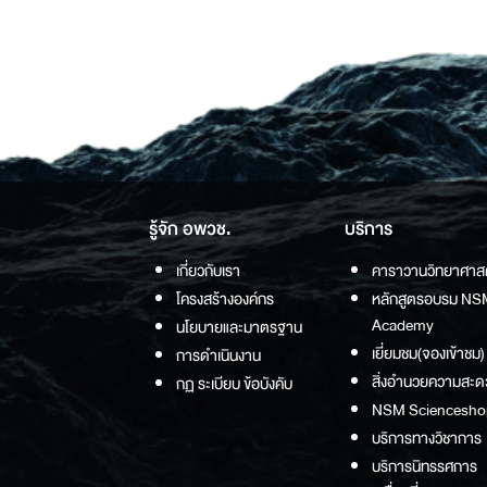
รู้จัก อพวช.
บริการ
เกี่ยวกับเรา
คาราวานวิทยาศาส
โครงสร้างองค์กร
หลักสูตรอบรม NS
Academy
นโยบายและมาตรฐาน
เยี่ยมชม(จองเข้าชม)
การดำเนินงาน
สิ่งอำนวยความสะด
กฏ ระเบียบ ข้อบังคับ
NSM Sciencesho
บริการทางวิชาการ
บริการนิทรรศการ