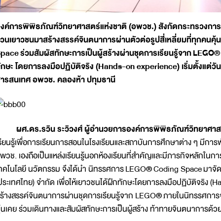
งค์การพิพิธภัณฑ์วิทยาศาสตร์แห่งชาติ (อพวช.) สังกัดกระทรวงการ
วนเยาวชนมาสร้างสรรค์จินตนาการผ่าน
ตัวต่อ
รูปสี่เหลี่ยมที่ทุกคนค
Space
ร่วมสัมผัสทักษะการเป็นผู้สร้างผ่านชุดการเรียนรู้จาก
LEGO
®
ักษะ โดยการลงมือปฏิบัติจริง (
Hands-on experience) เริ่มตั้งแต่วัน
ารสนเทศ อพวช. คลองห้า ปทุมธานี
ศ.ดร.รวิน ระวิวงศ์ ผู้อำนวยการองค์การพิพิธภัณฑ์วิทยาศาสตร
รียนรู้เพื่อการเรียนการสอนในโรงเรียนและสถาบันการศึกษาต่าง ๆ มีกา
พวช. เองถือเป็นแหล่งเรียนรู้นอกห้องเรียนที่สำคัญและมีภารกิจหลักใน
ทคโนโลยี นวัตกรรม จึงได้นำ นิทรรศการ LEGO
®
Coding Space มาจัดแ
ประเทศไทย) จำกัด เพื่อให้เยาวชนได้ฝึกทักษะโดยการลงมือปฏิบัติจริง (H
ร้างสรรค์จินตนาการผ่านชุดการเรียนรู้จาก LEGO
®
ภายในนิทรรศการ
ุ้นเคย ร่วมเดินทางและสัมผัสทักษะการเป็นผู้สร้าง ท้าทายจินตนาการด้