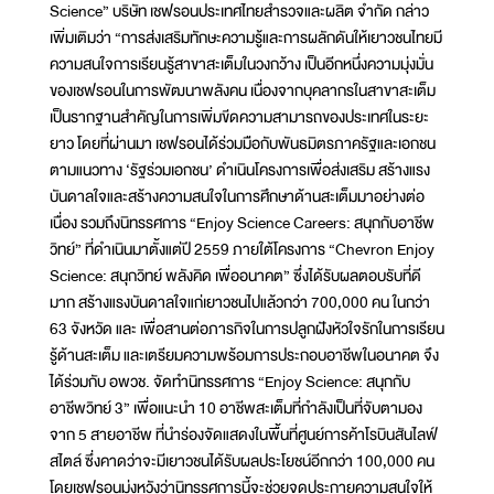
Science” บริษัท เชฟรอนประเทศไทยสำรวจและผลิต จำกัด กล่าว
เพิ่มเติมว่า “การส่งเสริมทักษะความรู้และการผลักดันให้เยาวชนไทยมี
ความสนใจการเรียนรู้สาขาสะเต็มในวงกว้าง เป็นอีกหนึ่งความมุ่งมั่น
ของเชฟรอนในการพัฒนาพลังคน เนื่องจากบุคลากรในสาขาสะเต็ม
เป็นรากฐานสำคัญในการเพิ่มขีดความสามารถของประเทศในระยะ
ยาว โดยที่ผ่านมา เชฟรอนได้ร่วมมือกับพันธมิตรภาครัฐและเอกชน
ตามแนวทาง ‘รัฐร่วมเอกชน’ ดำเนินโครงการเพื่อส่งเสริม สร้างแรง
บันดาลใจและสร้างความสนใจในการศึกษาด้านสะเต็มมาอย่างต่อ
เนื่อง รวมถึงนิทรรศการ “Enjoy Science Careers: สนุกกับอาชีพ
วิทย์” ที่ดำเนินมาตั้งแต่ปี 2559 ภายใต้โครงการ “Chevron Enjoy
Science: สนุกวิทย์ พลังคิด เพื่ออนาคต” ซึ่งได้รับผลตอบรับที่ดี
มาก สร้างแรงบันดาลใจแก่เยาวชนไปแล้วกว่า 700,000 คน ในกว่า
63 จังหวัด และ เพื่อสานต่อภารกิจในการปลูกฝังหัวใจรักในการเรียน
รู้ด้านสะเต็ม และเตรียมความพร้อมการประกอบอาชีพในอนาคต จึง
ได้ร่วมกับ อพวช. จัดทำนิทรรศการ “Enjoy Science: สนุกกับ
อาชีพวิทย์ 3” เพื่อแนะนำ 10 อาชีพสะเต็มที่กำลังเป็นที่จับตามอง
จาก 5 สายอาชีพ ที่นำร่องจัดแสดงในพื้นที่ศูนย์การค้าโรบินสันไลฟ์
สไตล์ ซึ่งคาดว่าจะมีเยาวชนได้รับผลประโยชน์อีกกว่า 100,000 คน
โดยเชฟรอนมุ่งหวังว่านิทรรศการนี้จะช่วยจุดประกายความสนใจให้