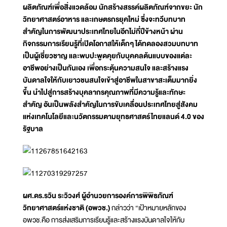
ผลิตภัณฑ์เพื่อสิ่งแวดล้อม นักสร้างสรรค์ผลิตภัณฑ์จากขยะ นัก
วิทยาศาสตร์อาหาร และเกษตรกรยุคใหม่ ซึ่งจะทวีบทบาท
สำคัญในการพัฒนาประเทศไทยในอีกไม่กี่ปีข้างหน้า ผ่าน
กิจกรรมการเรียนรู้ที่เปิดโอกาสให้เด็กๆ ได้ทดลองสวมบทบาท
เป็นผู้เชี่ยวชาญ และพบปะพูดคุยกับบุคคลต้นแบบของแต่ละ
อาชีพอย่างเป็นกันเอง เพื่อกระตุ้นความสนใจ และสร้างแรง
บันดาลใจให้กับเยาวชนสนใจเข้าสู่อาชีพในสาขาสะเต็มมากยิ่ง
ขึ้น นำไปสู่การสร้างบุคลากรคุณภาพที่มีความรู้และทักษะ
สำคัญ อันเป็นพลังสำคัญในการขับเคลื่อนประเทศไทยสู่สังคม
แห่งเทคโนโลยีและนวัตกรรมตามยุทธศาสตร์ไทยแลนด์ 4.0 ของ
รัฐบาล
ผศ.ดร.รวิน ระวิวงศ์ ผู้อำนวยการองค์การพิพิธภัณฑ์
วิทยาศาสตร์แห่งชาติ (อพวช.)
กล่าวว่า “เป้าหมายหลักของ
อพวช.คือ การส่งเสริมการเรียนรู้และสร้างแรงบันดาลใจให้กับ