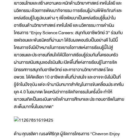
เยาวชนไทยและสร้างความตระหนักด้านวิทยาศาสตร์ เทคโนโลยี และ
นวัตกรรม ด้วยการพัฒนากิจกรรม การเรียนรู้ผ่านพิพิธภัณฑ์ และ
แหล่งเรียนรู้ในรูปแบบต่าง ๆ เพื่อพัฒนาเป็นแหล่งเรียนรู้ชั้นนำใน
อาเซียนด้านวิทยาศาสตร์ เทคโนโลยี และนวัตกรรม การดำเนิน
โครงการ “Enjoy Science Careers: สนุกกับอาชีพวิทย์ 3” ร่วมกับ
เชฟรอนและพันธมิตรที่ผ่านมา ได้รับผลตอบรับเป็นอย่างดี ในปีนี้
โครงการจึงมีเป้าหมายในการขยายโอกาสแห่งการเรียนรู้นี้ไปสู่
เยาวชนและประชาชนที่สนใจได้มีโอกาสเรียนรู้ร่วมกันทั้งครอบครัว
ผ่านการสนับสนุนของโรบินสัน เปิดพื้นที่แห่งการเรียนรู้ในการจัด
นิทรรศการสนุกกับอาชีพวิทย์ และคาราวานวิทยาศาสตร์ โดย
อพวช. ได้คัดเลือก 10 อาชีพสะเต็มที่น่าสนใจ และอาจจะยังไม่เป็นที่
รู้จักในปัจจุบัน แต่จะเข้ามามีบทบาทสำคัญในการขับเคลื่อนประเทศใน
ยุค 4.0 ในอนาคต โดยหวังว่าการจัดกิจกรรมในครั้งนี้จะทำให้
เยาวชนเกิดเป็นแรงบันดาลใจด้านการศึกษาและประกอบอาชีพในสาย
สะเต็มมากขึ้นในอนาคต”
ด้าน คุณชลิดา ณรงค์ศิริกุล ผู้จัดการโครงการ “Chevron Enjoy