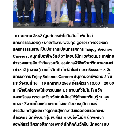
16 มกราคม 2562 (ศูนย์การค้าโรบินสัน ไลฟ์สไตล์
นครศรีธรรมราช) / นายศิริพัฒ พัฒกุล ผู้ว่าราชการจังหวัด
นครศรีธรรมราช เป็นประธานเปิดนิทรรศการ “Enjoy Science
Careers : สนุกกับอาชีพวิทย์ 3” โดยบริษัท เชฟรอนประเทศไทย
สำรวจและผลิต จำกัด ร่วมกับ องค์การพิพิธภัณฑ์วิทยาศาสตร์
แห่งชาติ (อพวช.) และ โรบินสัน ไลฟ์สไตล์ นครศรีธรรมราช จัด
นิทรรศการ Enjoy Science Careers สนุกกับอาชีพวิทย์ 3 ขึ้น
ระหว่างวันที่ 16 - 19 มกราคม 2563 ตั้งแต่เวลา 10.00 – 20.00
น. เพื่อเปิดโอกาสให้เยาวชนและประชาชนทั่วไปในจังหวัด
นครศรีธรรมราชและจังหวัดใกล้เคียงได้รู้จักและเรียนรู้ 10 สุด
ยอดอาชีพสะเต็มแห่งอนาคต ได้แก่ วิศวกรภูมิศาสตร์
สารสนเทศ ผู้เชี่ยวชาญด้านสุขภาพ สิ่งแวดล้อมและความ
ปลอดภัย นักพัฒนาหุ่นยนต์และระบบอัตโนมัติ นักพัฒนา
ซอฟต์แวร์ วิศวกรชีวการแพทย์ นักคิดค้นวัคซีน นักออกแบบ